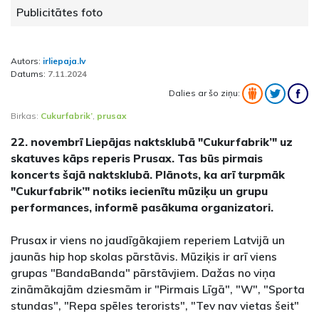
Publicitātes foto
Autors:
irliepaja.lv
Datums:
7.11.2024
Dalies ar šo ziņu:
Birkas:
Cukurfabrik’
,
prusax
22. novembrī Liepājas naktsklubā "Cukurfabrik’" uz
skatuves kāps reperis Prusax. Tas būs pirmais
koncerts šajā naktsklubā. Plānots, ka arī turpmāk
"Cukurfabrik’" notiks iecienītu mūziķu un grupu
performances, informē pasākuma organizatori.
Prusax ir viens no jaudīgākajiem reperiem Latvijā un
jaunās hip hop skolas pārstāvis. Mūziķis ir arī viens
grupas "BandaBanda" pārstāvjiem. Dažas no viņa
zināmākajām dziesmām ir "Pirmais Līgā", "W", "Sporta
stundas", "Repa spēles terorists", "Tev nav vietas šeit"