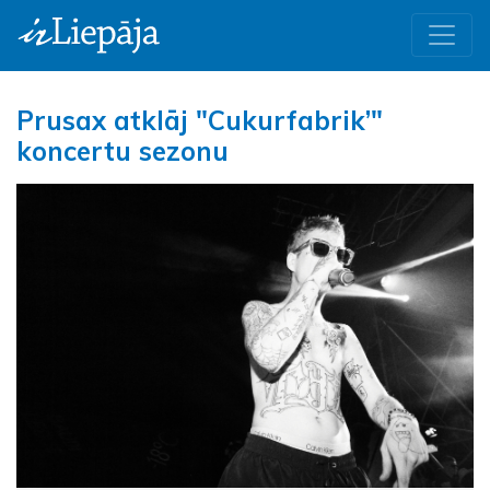
Prusax atklāj "Cukurfabrik’"
koncertu sezonu