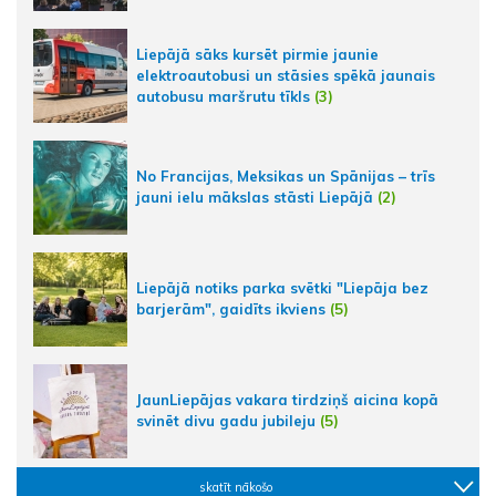
Liepājā sāks kursēt pirmie jaunie
elektroautobusi un stāsies spēkā jaunais
autobusu maršrutu tīkls
(3)
No Francijas, Meksikas un Spānijas – trīs
jauni ielu mākslas stāsti Liepājā
(2)
Liepājā notiks parka svētki "Liepāja bez
barjerām", gaidīts ikviens
(5)
JaunLiepājas vakara tirdziņš aicina kopā
svinēt divu gadu jubileju
(5)
skatīt nākošo