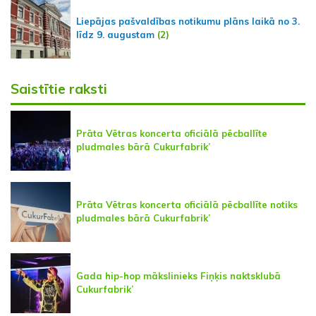
Liepājas pašvaldības notikumu plāns laikā no 3.
līdz 9. augustam
(2)
Saistītie raksti
Prāta Vētras koncerta oficiālā pēcballīte
pludmales bārā Cukurfabrik’
Prāta Vētras koncerta oficiālā pēcballīte notiks
pludmales bārā Cukurfabrik’
Gada hip-hop mākslinieks Fiņķis naktsklubā
Cukurfabrik’