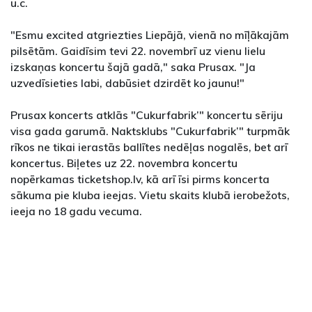
u.c.
"Esmu excited atgriezties Liepājā, vienā no mīļākajām
pilsētām. Gaidīsim tevi 22. novembrī uz vienu lielu
izskaņas koncertu šajā gadā," saka Prusax. "Ja
uzvedīsieties labi, dabūsiet dzirdēt ko jaunu!"
Prusax koncerts atklās "Cukurfabrik’" koncertu sēriju
visa gada garumā. Naktsklubs "Cukurfabrik’" turpmāk
rīkos ne tikai ierastās ballītes nedēļas nogalēs, bet arī
koncertus. Biļetes uz 22. novembra koncertu
nopērkamas ticketshop.lv, kā arī īsi pirms koncerta
sākuma pie kluba ieejas. Vietu skaits klubā ierobežots,
ieeja no 18 gadu vecuma.