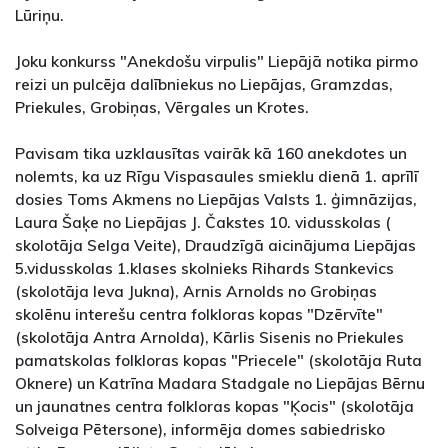
Lūriņu.
Joku konkurss "Anekdošu virpulis" Liepājā notika pirmo
reizi un pulcēja dalībniekus no Liepājas, Gramzdas,
Priekules, Grobiņas, Vērgales un Krotes.
Pavisam tika uzklausītas vairāk kā 160 anekdotes un
nolemts, ka uz Rīgu Vispasaules smieklu dienā 1. aprīlī
dosies Toms Akmens no Liepājas Valsts 1. ģimnāzijas,
Laura Šaķe no Liepājas J. Čakstes 10. vidusskolas (
skolotāja Selga Veite), Draudzīgā aicinājuma Liepājas
5.vidusskolas 1.klases skolnieks Rihards Stankevics
(skolotāja Ieva Jukna), Arnis Arnolds no Grobiņas
skolēnu interešu centra folkloras kopas "Dzērvīte"
(skolotāja Antra Arnolda), Kārlis Sisenis no Priekules
pamatskolas folkloras kopas "Priecele" (skolotāja Ruta
Oknere) un Katrīna Madara Stadgale no Liepājas Bērnu
un jaunatnes centra folkloras kopas "Ķocis" (skolotāja
Solveiga Pētersone), informēja domes sabiedrisko