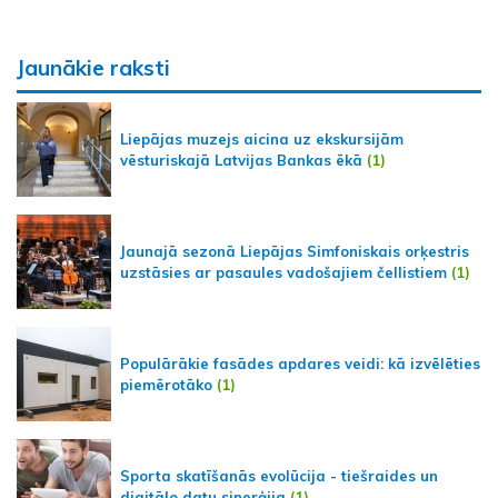
Jaunākie raksti
Liepājas muzejs aicina uz ekskursijām
vēsturiskajā Latvijas Bankas ēkā
(1)
Jaunajā sezonā Liepājas Simfoniskais orķestris
uzstāsies ar pasaules vadošajiem čellistiem
(1)
Populārākie fasādes apdares veidi: kā izvēlēties
piemērotāko
(1)
Sporta skatīšanās evolūcija - tiešraides un
digitālo datu sinerģija
(1)