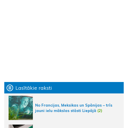
Lasītākie raksti
No Francijas, Meksikas un Spānijas – trīs
jauni ielu mākslas stāsti Liepājā
(2)