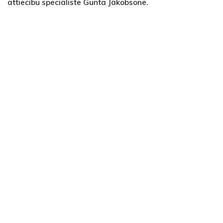
attiecību speciāliste Gunta Jākobsone.