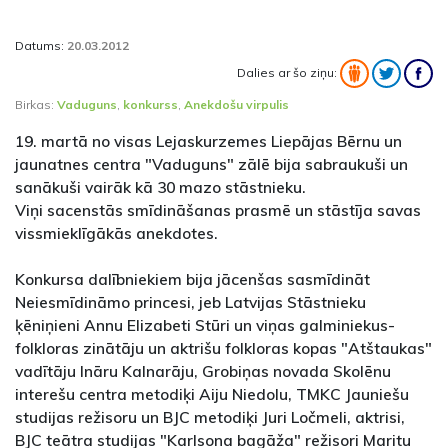
Datums:
20.03.2012
Dalies ar šo ziņu:
Birkas:
Vaduguns
,
konkurss
,
Anekdošu virpulis
19. martā no visas Lejaskurzemes Liepājas Bērnu un
jaunatnes centra "Vaduguns" zālē bija sabraukuši un
sanākuši vairāk kā 30 mazo stāstnieku.
Viņi sacenstās smīdināšanas prasmē un stāstīja savas
vissmieklīgākās anekdotes.
Konkursa dalībniekiem bija jācenšas sasmīdināt
Neiesmīdināmo princesi, jeb Latvijas Stāstnieku
ķēniņieni Annu Elizabeti Stūri un viņas galminiekus-
folkloras zinātāju un aktrišu folkloras kopas "Atštaukas"
vadītāju Ināru Kalnarāju, Grobiņas novada Skolēnu
interešu centra metodiķi Aiju Niedolu, TMKC Jauniešu
studijas režisoru un BJC metodiķi Juri Ločmeli, aktrisi,
BJC teātra studijas "Karlsona bagāža" režisori Maritu