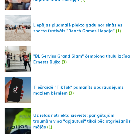
Liepājas pludmalē piekto gadu norisināsies
sporta festivāls "Beach Games Liepaja"
(1)
"BL Serviss Grand Slam" čempiona titulu izcīna
Ernests Buļko
(3)
Tiešraidē "TikTok" pamanīts apdraudējums
maziem bērniem
(3)
Uz ielas notriekta sieviete; par gūtajām
traumām viņa "apjautusi" tikai pēc atgriešanās
mājās
(1)