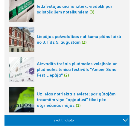
Iedzīvotājus aicina izteikt viedokli par
saistošajiem noteikumiem
(3)
Liepājas pašvaldības notikumu plāns laikā
no 3. līdz 9. augustam
(2)
Aizvadīts trešais pludmales volejbola un
pludmales tenisa festivāls "Amber Sand
Fest Liepāja"
(2)
Uz ielas notriekta sieviete; par gūtajām
traumām viņa "apjautusi" tikai pēc
atgriešanās mājās
(1)
skatīt nākošo