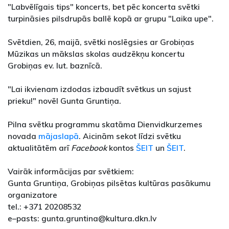
"Labvēlīgais tips" koncerts, bet pēc koncerta svētki
turpināsies pilsdrupās ballē kopā ar grupu "Laika upe".
Svētdien, 26, maijā, svētki noslēgsies ar Grobiņas
Mūzikas un mākslas skolas audzēkņu koncertu
Grobiņas ev. lut. baznīcā.
"Lai ikvienam izdodas izbaudīt svētkus un sajust
prieku!" novēl Gunta Gruntiņa.
Pilna svētku programmu skatāma Dienvidkurzemes
novada
mājaslapā
. Aicinām sekot līdzi svētku
aktualitātēm arī
Facebook
kontos
ŠEIT
un
ŠEIT
.
Vairāk informācijas par svētkiem:
Gunta Gruntiņa, Grobiņas pilsētas kultūras pasākumu
organizatore
tel.: +371 20208532
e–pasts: gunta.gruntina@kultura.dkn.lv