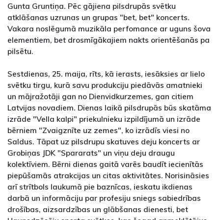
Gunta Gruntiņa. Pēc gājiena pilsdrupās svētku
atklāšanas uzrunas un grupas "bet, bet" koncerts.
Vakara noslēgumā muzikāla perfomance ar uguns šova
elementiem, bet drosmīgākajiem nakts orientēšanās pa
pilsētu.
Sestdienas, 25. maija, rīts, kā ierasts, iesāksies ar lielo
svētku tirgu, kurā savu produkciju piedāvās amatnieki
un mājražotāji gan no Dienvidkurzemes, gan citiem
Latvijas novadiem. Dienas laikā pilsdrupās būs skatāma
izrāde "Vella kalpi" priekulnieku izpildījumā un izrāde
bērniem "Zvaigznīte uz zemes", ko izrādīs viesi no
Saldus. Tāpat uz pilsdrupu skatuves deju koncerts ar
Grobiņas JDK "Spararats" un viņu deju draugu
kolektīviem. Bērni dienas gaitā varēs baudīt iecienītās
piepūšamās atrakcijas un citas aktivitātes. Norisināsies
arī strītbols laukumā pie baznīcas, ieskatu ikdienas
darbā un informāciju par profesiju sniegs sabiedrības
drošības, aizsardzības un glābšanas dienesti, bet