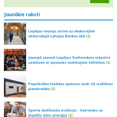
Jaunākie raksti
Liepājas muzejs aicina uz ekskursijām
vēsturiskajā Latvijas Bankas ēkā
(1)
Jaunajā sezonā Liepājas Simfoniskais orķestris
uzstāsies ar pasaules vadošajiem čellistiem
(1)
Populārākie fasādes apdares veidi: kā izvēlēties
piemērotāko
(2)
Sporta skatīšanās evolūcija - tiešraides un
digitālo datu sinerģija
(1)