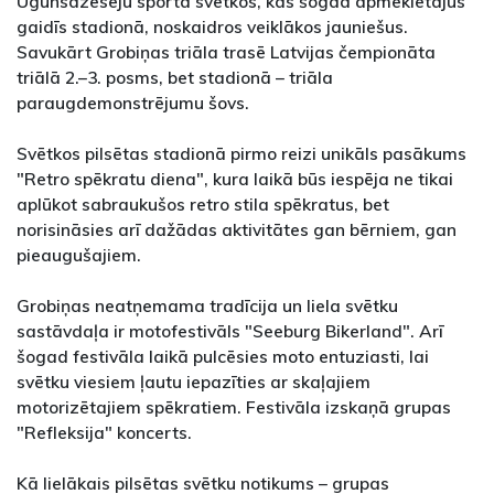
Ugunsdzēsēju sporta svētkos, kas šogad apmeklētājus
gaidīs stadionā, noskaidros veiklākos jauniešus.
Savukārt Grobiņas triāla trasē Latvijas čempionāta
triālā 2.–3. posms, bet stadionā – triāla
paraugdemonstrējumu šovs.
Svētkos pilsētas stadionā pirmo reizi unikāls pasākums
"Retro spēkratu diena", kura laikā būs iespēja ne tikai
aplūkot sabraukušos retro stila spēkratus, bet
norisināsies arī dažādas aktivitātes gan bērniem, gan
pieaugušajiem.
Grobiņas neatņemama tradīcija un liela svētku
sastāvdaļa ir motofestivāls "Seeburg Bikerland". Arī
šogad festivāla laikā pulcēsies moto entuziasti, lai
svētku viesiem ļautu iepazīties ar skaļajiem
motorizētajiem spēkratiem. Festivāla izskaņā grupas
"Refleksija" koncerts.
Kā lielākais pilsētas svētku notikums – grupas