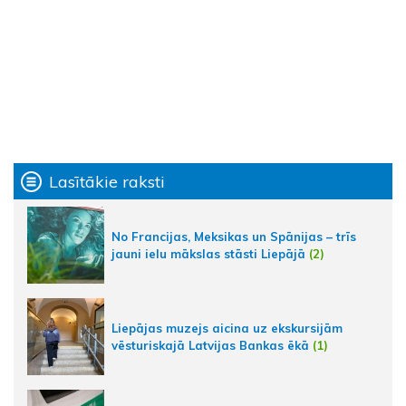
Lasītākie raksti
No Francijas, Meksikas un Spānijas – trīs
jauni ielu mākslas stāsti Liepājā
(2)
Liepājas muzejs aicina uz ekskursijām
vēsturiskajā Latvijas Bankas ēkā
(1)