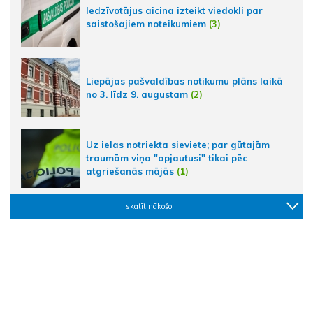
Iedzīvotājus aicina izteikt viedokli par
saistošajiem noteikumiem
(3)
Liepājas pašvaldības notikumu plāns laikā
no 3. līdz 9. augustam
(2)
Uz ielas notriekta sieviete; par gūtajām
traumām viņa "apjautusi" tikai pēc
atgriešanās mājās
(1)
skatīt nākošo