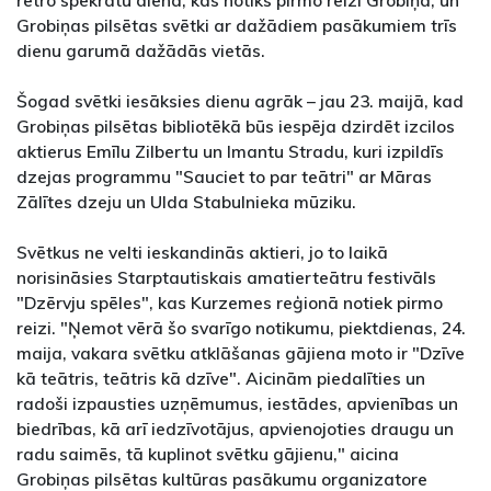
retro spēkratu diena, kas notiks pirmo reizi Grobiņā, un
Grobiņas pilsētas svētki ar dažādiem pasākumiem trīs
dienu garumā dažādās vietās.
Šogad svētki iesāksies dienu agrāk – jau 23. maijā, kad
Grobiņas pilsētas bibliotēkā būs iespēja dzirdēt izcilos
aktierus Emīlu Zilbertu un Imantu Stradu, kuri izpildīs
dzejas programmu "Sauciet to par teātri" ar Māras
Zālītes dzeju un Ulda Stabulnieka mūziku.
Svētkus ne velti ieskandinās aktieri, jo to laikā
norisināsies Starptautiskais amatierteātru festivāls
"Dzērvju spēles", kas Kurzemes reģionā notiek pirmo
reizi. "Ņemot vērā šo svarīgo notikumu, piektdienas, 24.
maija, vakara svētku atklāšanas gājiena moto ir "Dzīve
kā teātris, teātris kā dzīve". Aicinām piedalīties un
radoši izpausties uzņēmumus, iestādes, apvienības un
biedrības, kā arī iedzīvotājus, apvienojoties draugu un
radu saimēs, tā kuplinot svētku gājienu," aicina
Grobiņas pilsētas kultūras pasākumu organizatore