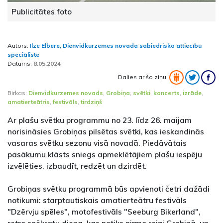
Publicitātes foto
Autors:
Ilze Elbere, Dienvidkurzemes novada sabiedrisko attiecību
speciāliste
Datums:
8.05.2024
Dalies ar šo ziņu:
Birkas:
Dienvidkurzemes novads
,
Grobiņa
,
svētki
,
koncerts
,
izrāde
,
amatierteātris
,
festivāls
,
tirdziņš
Ar plašu svētku programmu no 23. līdz 26. maijam
norisināsies Grobiņas pilsētas svētki, kas ieskandinās
vasaras svētku sezonu visā novadā. Piedāvātais
pasākumu klāsts sniegs apmeklētājiem plašu iespēju
izvēlēties, izbaudīt, redzēt un dzirdēt.
Grobiņas svētku programmā būs apvienoti četri dažādi
notikumi: starptautiskais amatierteātru festivāls
"Dzērvju spēles", motofestivāls "Seeburg Bikerland",