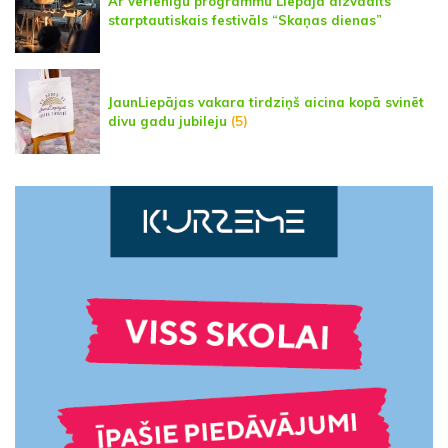
Ar vērienīgu programmu Liepājā aizvadīts
starptautiskais festivāls “Skaņas dienas”
JaunLiepājas vakara tirdziņš aicina kopā svinēt
divu gadu jubileju
(5)