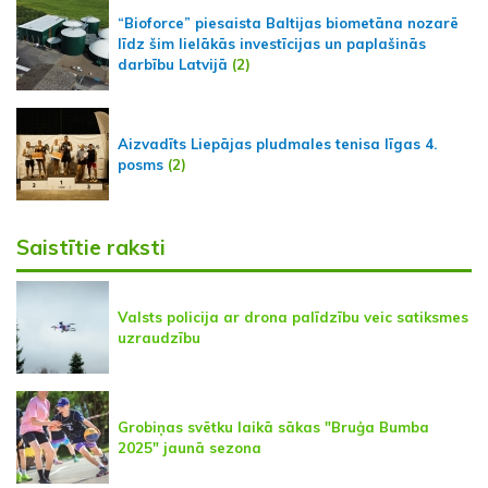
“Bioforce” piesaista Baltijas biometāna nozarē
līdz šim lielākās investīcijas un paplašinās
darbību Latvijā
(2)
Aizvadīts Liepājas pludmales tenisa līgas 4.
posms
(2)
Saistītie raksti
Valsts policija ar drona palīdzību veic satiksmes
uzraudzību
Grobiņas svētku laikā sākas "Bruģa Bumba
2025" jaunā sezona