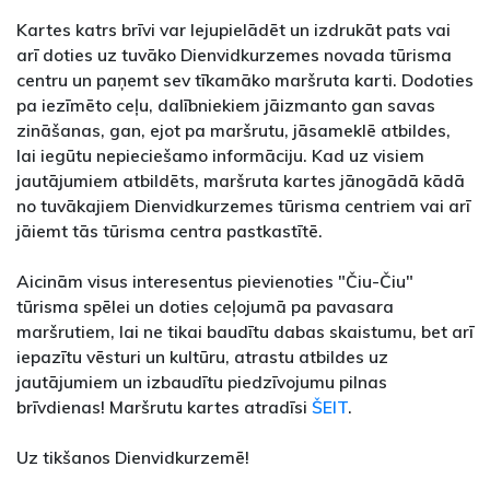
Kartes katrs brīvi var lejupielādēt un izdrukāt pats vai
arī doties uz tuvāko Dienvidkurzemes novada tūrisma
centru un paņemt sev tīkamāko maršruta karti. Dodoties
pa iezīmēto ceļu, dalībniekiem jāizmanto gan savas
zināšanas, gan, ejot pa maršrutu, jāsameklē atbildes,
lai iegūtu nepieciešamo informāciju. Kad uz visiem
jautājumiem atbildēts, maršruta kartes jānogādā kādā
no tuvākajiem Dienvidkurzemes tūrisma centriem vai arī
jāiemt tās tūrisma centra pastkastītē.
Aicinām visus interesentus pievienoties "Čiu-Čiu"
tūrisma spēlei un doties ceļojumā pa pavasara
maršrutiem, lai ne tikai baudītu dabas skaistumu, bet arī
iepazītu vēsturi un kultūru, atrastu atbildes uz
jautājumiem un izbaudītu piedzīvojumu pilnas
brīvdienas! Maršrutu kartes atradīsi
ŠEIT
.
Uz tikšanos Dienvidkurzemē!