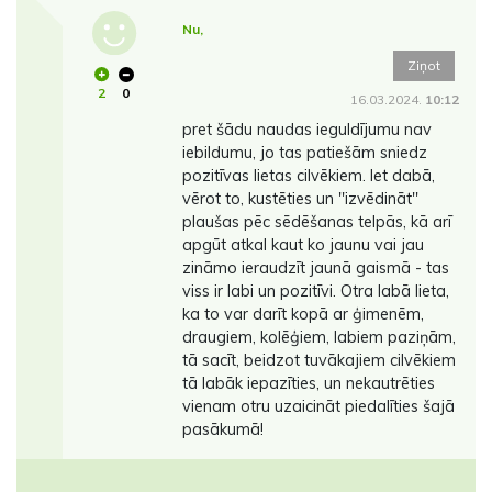
Nu,
Ziņot
2
0
16.03.2024.
10:12
pret šādu naudas ieguldījumu nav
iebildumu, jo tas patiešām sniedz
pozitīvas lietas cilvēkiem. Iet dabā,
vērot to, kustēties un ''izvēdināt''
plaušas pēc sēdēšanas telpās, kā arī
apgūt atkal kaut ko jaunu vai jau
zināmo ieraudzīt jaunā gaismā - tas
viss ir labi un pozitīvi. Otra labā lieta,
ka to var darīt kopā ar ģimenēm,
draugiem, kolēģiem, labiem paziņām,
tā sacīt, beidzot tuvākajiem cilvēkiem
tā labāk iepazīties, un nekautrēties
vienam otru uzaicināt piedalīties šajā
pasākumā!