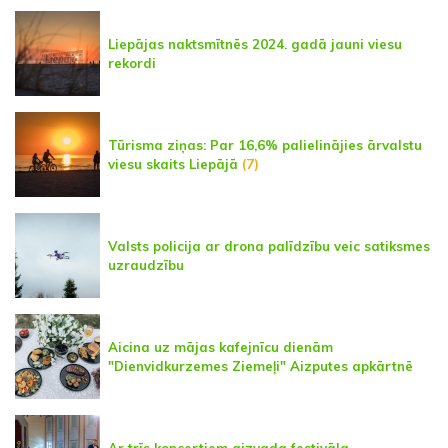
Liepājas naktsmītnēs 2024. gadā jauni viesu
rekordi
Tūrisma ziņas: Par 16,6% palielinājies ārvalstu
viesu skaits Liepājā
(7)
Valsts policija ar drona palīdzību veic satiksmes
uzraudzību
Aicina uz mājas kafejnīcu dienām
"Dienvidkurzemes Ziemeļi" Aizputes apkārtnē
Ar trīs koncertiem aizvada festivāla