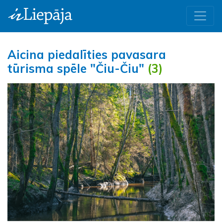
Aicina piedalīties pavasara
tūrisma spēle "Čiu-Čiu"
(3)