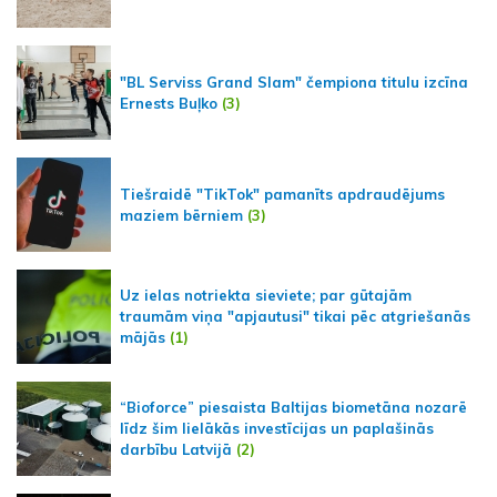
"BL Serviss Grand Slam" čempiona titulu izcīna
Ernests Buļko
(3)
Tiešraidē "TikTok" pamanīts apdraudējums
maziem bērniem
(3)
Uz ielas notriekta sieviete; par gūtajām
traumām viņa "apjautusi" tikai pēc atgriešanās
mājās
(1)
“Bioforce” piesaista Baltijas biometāna nozarē
līdz šim lielākās investīcijas un paplašinās
darbību Latvijā
(2)