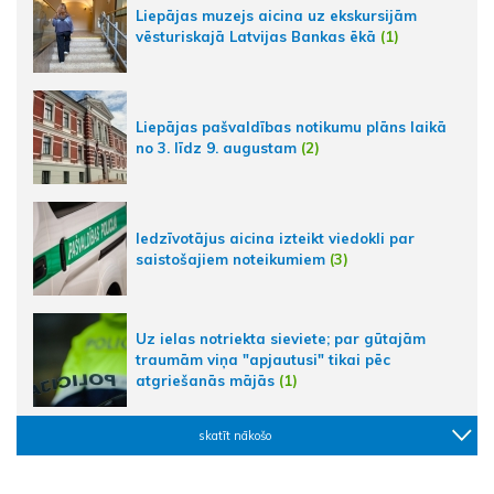
Liepājas muzejs aicina uz ekskursijām
vēsturiskajā Latvijas Bankas ēkā
(1)
Liepājas pašvaldības notikumu plāns laikā
no 3. līdz 9. augustam
(2)
Iedzīvotājus aicina izteikt viedokli par
saistošajiem noteikumiem
(3)
Uz ielas notriekta sieviete; par gūtajām
traumām viņa "apjautusi" tikai pēc
atgriešanās mājās
(1)
skatīt nākošo