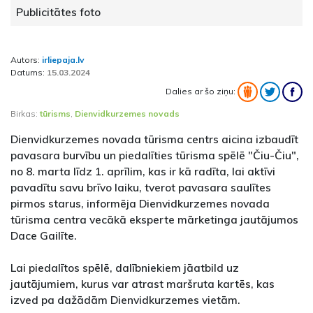
Publicitātes foto
Autors:
irliepaja.lv
Datums:
15.03.2024
Dalies ar šo ziņu:
Birkas:
tūrisms
,
Dienvidkurzemes novads
Dienvidkurzemes novada tūrisma centrs aicina izbaudīt
pavasara burvību un piedalīties tūrisma spēlē "Čiu-Čiu",
no 8. marta līdz 1. aprīlim, kas ir kā radīta, lai aktīvi
pavadītu savu brīvo laiku, tverot pavasara saulītes
pirmos starus, informēja Dienvidkurzemes novada
tūrisma centra vecākā eksperte mārketinga jautājumos
Dace Gailīte.
Lai piedalītos spēlē, dalībniekiem jāatbild uz
jautājumiem, kurus var atrast maršruta kartēs, kas
izved pa dažādām Dienvidkurzemes vietām.