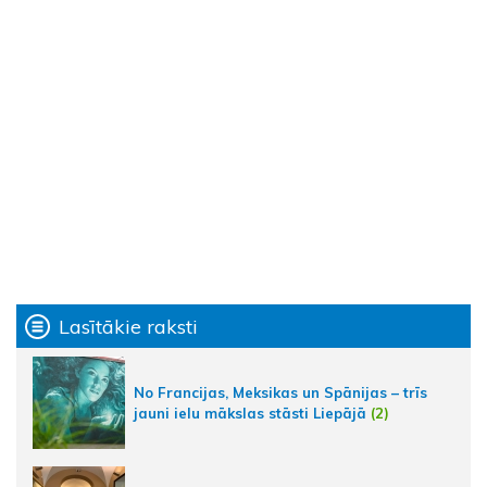
Lasītākie raksti
No Francijas, Meksikas un Spānijas – trīs
jauni ielu mākslas stāsti Liepājā
(2)