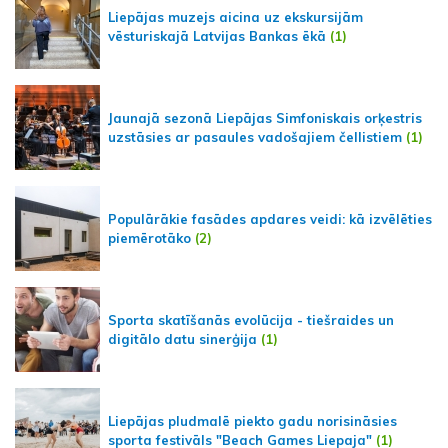
Liepājas muzejs aicina uz ekskursijām
vēsturiskajā Latvijas Bankas ēkā
(1)
Jaunajā sezonā Liepājas Simfoniskais orķestris
uzstāsies ar pasaules vadošajiem čellistiem
(1)
Populārākie fasādes apdares veidi: kā izvēlēties
piemērotāko
(2)
Sporta skatīšanās evolūcija - tiešraides un
digitālo datu sinerģija
(1)
Liepājas pludmalē piekto gadu norisināsies
sporta festivāls "Beach Games Liepaja"
(1)