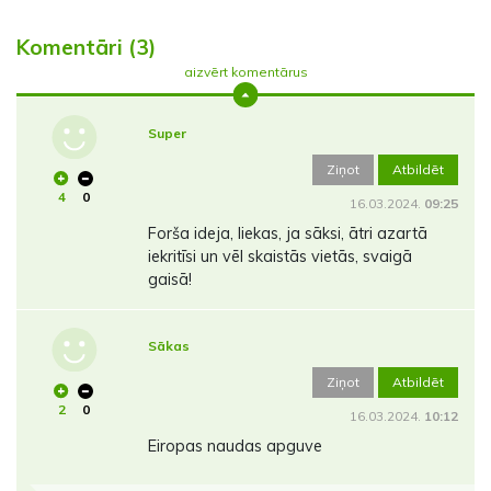
Komentāri (3)
aizvērt komentārus
Super
Ziņot
Atbildēt
4
0
16.03.2024.
09:25
Forša ideja, liekas, ja sāksi, ātri azartā
iekritīsi un vēl skaistās vietās, svaigā
gaisā!
Sākas
Ziņot
Atbildēt
2
0
16.03.2024.
10:12
Eiropas naudas apguve