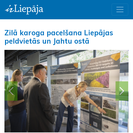
Zilā karoga pacelšana Liepājas
peldvietās un Jahtu ostā
Iepriekšējā
Nāk