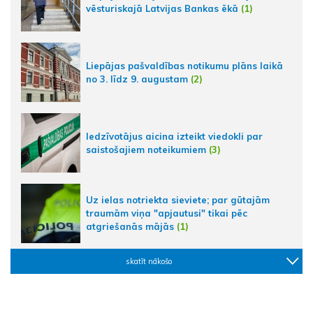
vēsturiskajā Latvijas Bankas ēkā
(1)
Liepājas pašvaldības notikumu plāns laikā
no 3. līdz 9. augustam
(2)
Iedzīvotājus aicina izteikt viedokli par
saistošajiem noteikumiem
(3)
Uz ielas notriekta sieviete; par gūtajām
traumām viņa "apjautusi" tikai pēc
atgriešanās mājās
(1)
skatīt nākošo