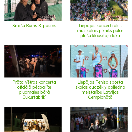
Smilšu Bums 3. posms
Liepājas koncertzāles
muzikālais pikniks pulcē
plašu klausītāju loku
Prāta Vētras koncerta
Liepājas Tenisa sporta
oficiālā pēcballīte
skolas audzēkņi apliecina
pludmales bārā
meistarību Latvijas
Cukurfabrik’
Čempionātā