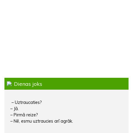
Dienas joks
– Uztraucaties?
– Jā.
– Pirmā reize?
– Nē, esmu uztraucies arī agrāk.