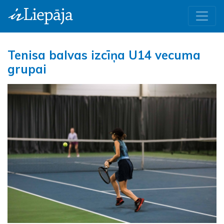
Tenisa balvas izcīņa U14 vecuma
grupai
Iepriekšējā
Nāk