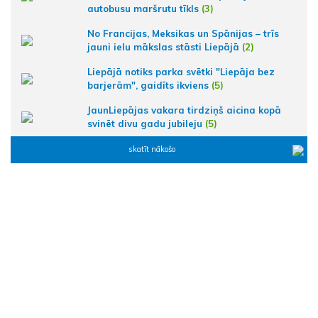
autobusu maršrutu tīkls
(3)
No Francijas, Meksikas un Spānijas – trīs
jauni ielu mākslas stāsti Liepājā
(2)
Liepājā notiks parka svētki "Liepāja bez
barjerām", gaidīts ikviens
(5)
JaunLiepājas vakara tirdziņš aicina kopā
svinēt divu gadu jubileju
(5)
skatīt nākošo