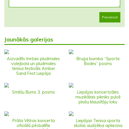
Pievienot
Jaunākās galerijas
Aizvadīts trešais pludmales
Bruģa bumba “Sporta
volejbola un pludmales
Bodes” posms
tenisa festivāls Amber
Sand Fest Liepāja
Smilšu Bums 3. posms
Liepājas koncertzāles
muzikālais pikniks pulcē
plašu klausītāju loku
Prāta Vētras koncerta
Liepājas Tenisa sporta
oficiālā pēcballīte
skolas audzēkņi apliecina