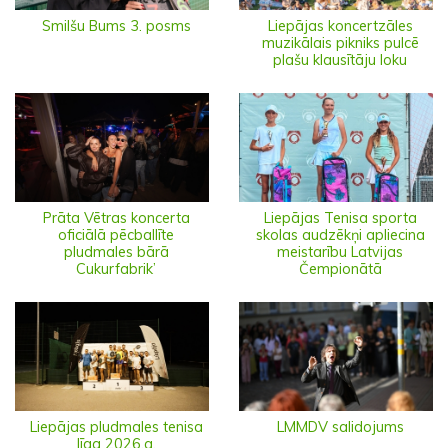
Smilšu Bums 3. posms
Liepājas koncertzāles
muzikālais pikniks pulcē
plašu klausītāju loku
Prāta Vētras koncerta
Liepājas Tenisa sporta
oficiālā pēcballīte
skolas audzēkņi apliecina
pludmales bārā
meistarību Latvijas
Cukurfabrik’
Čempionātā
Liepājas pludmales tenisa
LMMDV salidojums
līga 2026.g.