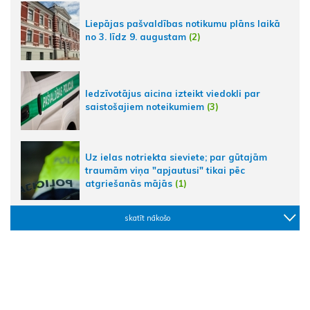
Liepājas pašvaldības notikumu plāns laikā
no 3. līdz 9. augustam
(2)
Iedzīvotājus aicina izteikt viedokli par
saistošajiem noteikumiem
(3)
Uz ielas notriekta sieviete; par gūtajām
traumām viņa "apjautusi" tikai pēc
atgriešanās mājās
(1)
skatīt nākošo