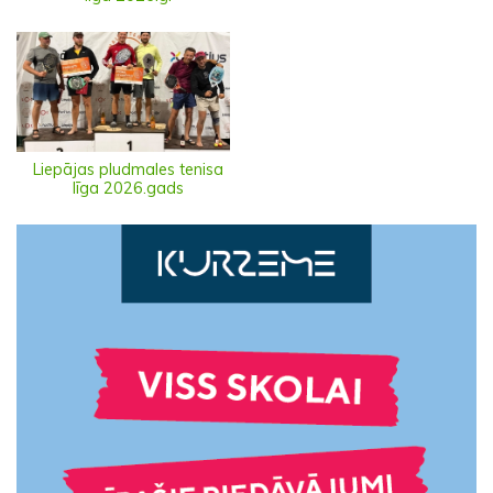
Liepājas pludmales tenisa
līga 2026.gads