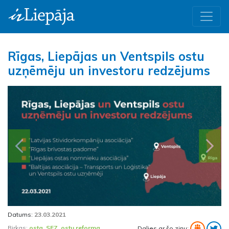
Rīgas, Liepājas un Ventspils ostu
uzņēmēju un investoru redzējums
Iepriekšējā
Nāk
Datums:
23.03.2021
Birkas:
osta
,
SEZ
,
ostu reforma
Dalies ar šo ziņu: