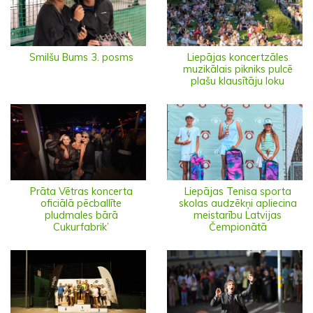
Smilšu Bums 3. posms
Liepājas koncertzāles
muzikālais pikniks pulcē
plašu klausītāju loku
Prāta Vētras koncerta
Liepājas Tenisa sporta
oficiālā pēcballīte
skolas audzēkņi apliecina
pludmales bārā
meistarību Latvijas
Cukurfabrik’
Čempionātā