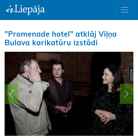
"Promenade hotel" atklāj Viļņa
Bulava karikatūru izstādi
Iepriekšējā
Nāk