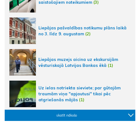
saistošajiem noteikumiem
(3)
Liepājas pašvaldības notikumu plāns laikā
no 3. līdz 9. augustam
(2)
Liepājas muzejs aicina uz ekskursijām
vēsturiskajā Latvijas Bankas ēkā
(1)
Uz ielas notriekta sieviete; par gūtajām
traumām viņa "apjautusi" tikai pēc
atgriešanās mājās
(1)
skatīt nākošo