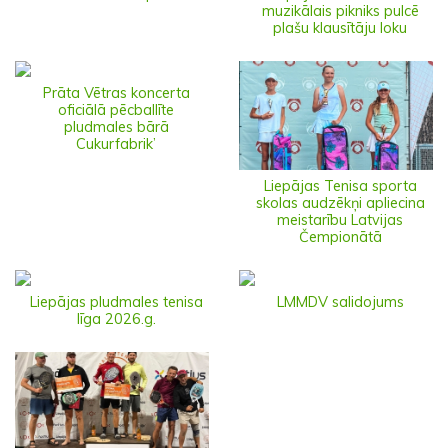
muzikālais pikniks pulcē
plašu klausītāju loku
Prāta Vētras koncerta
oficiālā pēcballīte
pludmales bārā
Cukurfabrik’
Liepājas Tenisa sporta
skolas audzēkņi apliecina
meistarību Latvijas
Čempionātā
Liepājas pludmales tenisa
LMMDV salidojums
līga 2026.g.