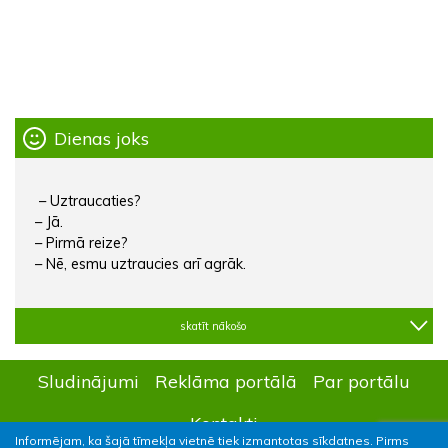
Dienas joks
– Uztraucaties?
– Jā.
– Pirmā reize?
– Nē, esmu uztraucies arī agrāk.
skatīt nākošo
Sludinājumi
Reklāma portālā
Par portālu
Kontakti
Informējam, ka šajā tīmekļa vietnē tiek izmantotas sīkdatnes. Pirms