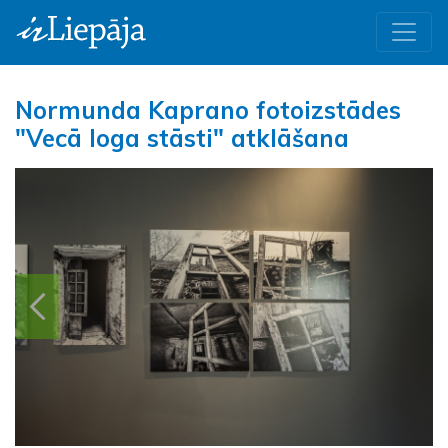
Normunda Kaprano fotoizstādes
"Vecā loga stāsti" atklāšana
Iepriekšējā
Nāk