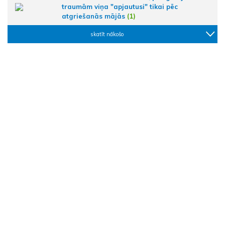
traumām viņa "apjautusi" tikai pēc
atgriešanās mājās
(1)
skatīt nākošo