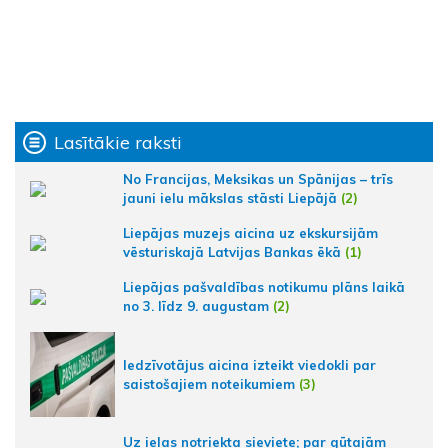
Lasītākie raksti
No Francijas, Meksikas un Spānijas – trīs
jauni ielu mākslas stāsti Liepājā
(2)
Liepājas muzejs aicina uz ekskursijām
vēsturiskajā Latvijas Bankas ēkā
(1)
Liepājas pašvaldības notikumu plāns laikā
no 3. līdz 9. augustam
(2)
Iedzīvotājus aicina izteikt viedokli par
saistošajiem noteikumiem
(3)
Uz ielas notriekta sieviete; par gūtajām