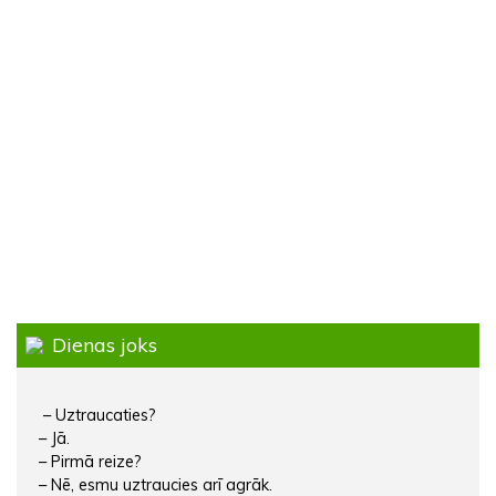
Dienas joks
– Uztraucaties?
– Jā.
– Pirmā reize?
– Nē, esmu uztraucies arī agrāk.