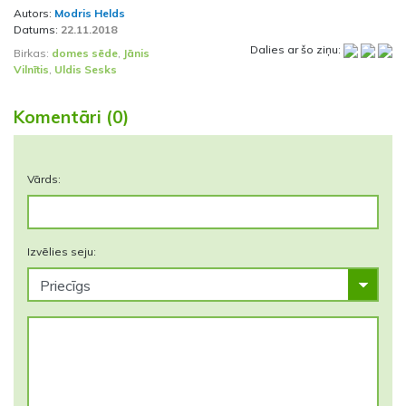
Autors:
Modris Helds
Datums:
22.11.2018
Dalies ar šo ziņu:
Birkas:
domes sēde
,
Jānis
Vilnītis
,
Uldis Sesks
Komentāri (0)
Vārds:
Izvēlies seju: