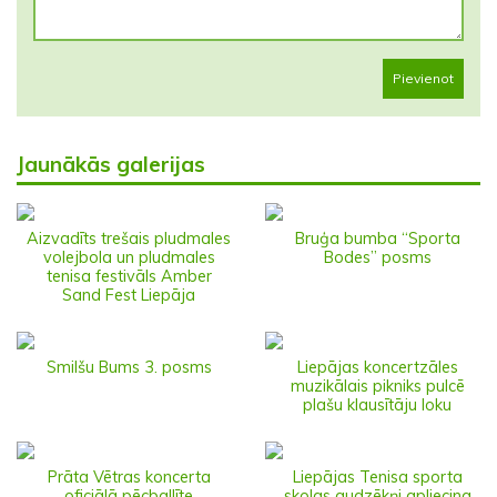
Pievienot
Jaunākās galerijas
Aizvadīts trešais pludmales
Bruģa bumba “Sporta
volejbola un pludmales
Bodes” posms
tenisa festivāls Amber
Sand Fest Liepāja
Smilšu Bums 3. posms
Liepājas koncertzāles
muzikālais pikniks pulcē
plašu klausītāju loku
Prāta Vētras koncerta
Liepājas Tenisa sporta
oficiālā pēcballīte
skolas audzēkņi apliecina