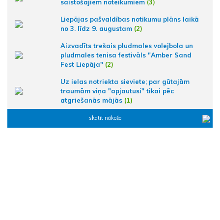
saistošajiem noteikumiem
(3)
Liepājas pašvaldības notikumu plāns laikā
no 3. līdz 9. augustam
(2)
Aizvadīts trešais pludmales volejbola un
pludmales tenisa festivāls "Amber Sand
Fest Liepāja"
(2)
Uz ielas notriekta sieviete; par gūtajām
traumām viņa "apjautusi" tikai pēc
atgriešanās mājās
(1)
skatīt nākošo