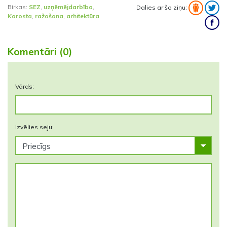
Birkas:
SEZ
,
uzņēmējdarbība
,
Dalies ar šo ziņu:
Karosta
,
ražošana
,
arhitektūra
Komentāri (0)
Vārds:
Izvēlies seju: