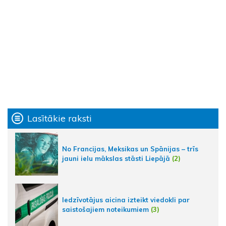
Lasītākie raksti
No Francijas, Meksikas un Spānijas – trīs
jauni ielu mākslas stāsti Liepājā
(2)
Iedzīvotājus aicina izteikt viedokli par
saistošajiem noteikumiem
(3)