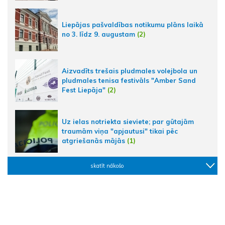
Liepājas pašvaldības notikumu plāns laikā
no 3. līdz 9. augustam
(2)
Aizvadīts trešais pludmales volejbola un
pludmales tenisa festivāls "Amber Sand
Fest Liepāja"
(2)
Uz ielas notriekta sieviete; par gūtajām
traumām viņa "apjautusi" tikai pēc
atgriešanās mājās
(1)
skatīt nākošo