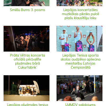
Smilšu Bums 3. posms
Liepājas koncertzāles
muzikālais pikniks pulcē
plašu klausītāju loku
Prāta Vētras koncerta
Liepājas Tenisa sporta
oficiālā pēcballīte
skolas audzēkņi apliecina
pludmales bārā
meistarību Latvijas
Cukurfabrik’
Čempionātā
Liepājas pludmales tenisa
LMMDV salidojums