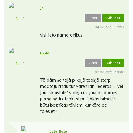
Jā,
Ziņot
Atbildēt
1
0
04.07.2021.
19:57
visi lieto namordņikus!
Izcili!
Ziņot
Atbildēt
1
0
08.07.2021.
13:00
Tā dāmiņa tajā plikajā topiņā starp
mācītāju rindu tur varen labi iederas..... Vēl
jau ''skaistule'' varēja uz jaunās domes
pirmo sēdi atnākt stipri īsākās bikšelēs,
būtu baznīcas tēviem, kur kāro aci
''piesiet''!
Lote-Bote