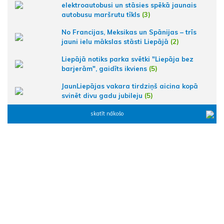
elektroautobusi un stāsies spēkā jaunais
autobusu maršrutu tīkls
(3)
No Francijas, Meksikas un Spānijas – trīs
jauni ielu mākslas stāsti Liepājā
(2)
Liepājā notiks parka svētki "Liepāja bez
barjerām", gaidīts ikviens
(5)
JaunLiepājas vakara tirdziņš aicina kopā
svinēt divu gadu jubileju
(5)
skatīt nākošo