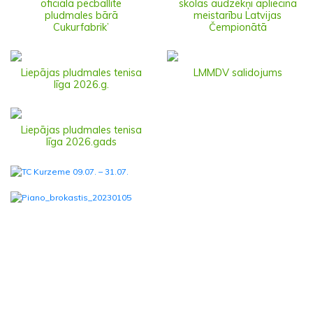
oficiālā pēcballīte
skolas audzēkņi apliecina
pludmales bārā
meistarību Latvijas
Cukurfabrik’
Čempionātā
Liepājas pludmales tenisa
LMMDV salidojums
līga 2026.g.
Liepājas pludmales tenisa
līga 2026.gads