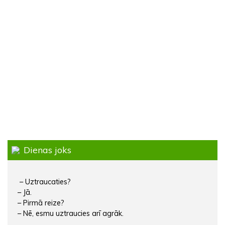
Dienas joks
– Uztraucaties?
– Jā.
– Pirmā reize?
– Nē, esmu uztraucies arī agrāk.