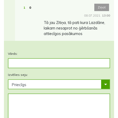
Ziņot
1
0
08.07.2021.
13:00
Tā jau Zitiņa, tā pati kura Lazdāne,
laikam nesaprot no ģērbšanās
attiecīgos pasākumos
Vārds:
Izvēlies seju: