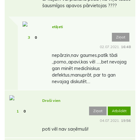
šausmīgos apavos pārvietojas ????
etiķeti
Ziņot
3
0
02.07.2021.
16:48
nepārzin,nav gaumes,patīk tādi
,,porno,,apavi,kas vēl ....,bet nevajag
gan minēt medicīniskus
defektus,manuprāt, par to gan
nevajag diskutēt....
Droši vien
Ziņot
Atbildēt
1
0
04.07.2021.
19:56
poti vēl nav saņēmuši!