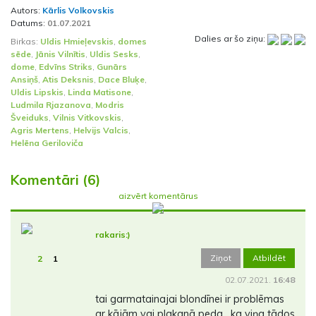
Autors:
Kārlis Volkovskis
Datums:
01.07.2021
Dalies ar šo ziņu:
Birkas:
Uldis Hmieļevskis
,
domes
sēde
,
Jānis Vilnītis
,
Uldis Sesks
,
dome
,
Edvīns Striks
,
Gunārs
Ansiņš
,
Atis Deksnis
,
Dace Bluķe
,
Uldis Lipskis
,
Linda Matisone
,
Ludmila Rjazanova
,
Modris
Šveiduks
,
Vilnis Vitkovskis
,
Agris Mertens
,
Helvijs Valcis
,
Helēna Geriloviča
Komentāri (6)
aizvērt komentārus
rakaris:)
Ziņot
Atbildēt
2
1
02.07.2021.
16:48
tai garmatainajai blondīnei ir problēmas
ar kājām vai plakanā peda , ka viņa tādos