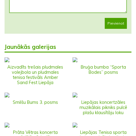
Pievienot
Jaunākās galerijas
Aizvadīts trešais pludmales
Bruģa bumba “Sporta
volejbola un pludmales
Bodes” posms
tenisa festivāls Amber
Sand Fest Liepāja
Smilšu Bums 3. posms
Liepājas koncertzāles
muzikālais pikniks pulcē
plašu klausītāju loku
Prāta Vētras koncerta
Liepājas Tenisa sporta