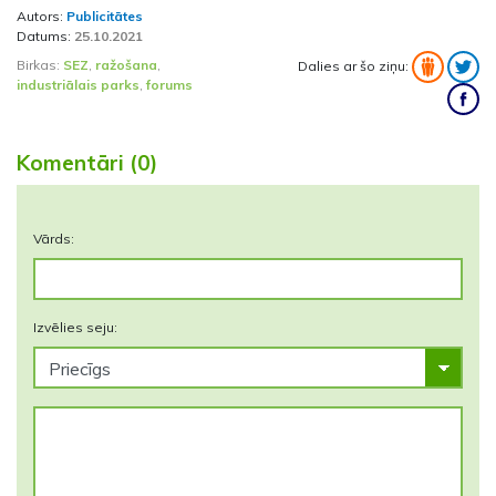
Autors:
Publicitātes
Datums:
25.10.2021
Birkas:
SEZ
,
ražošana
,
Dalies ar šo ziņu:
industriālais parks
,
forums
Komentāri (0)
Vārds:
Izvēlies seju: