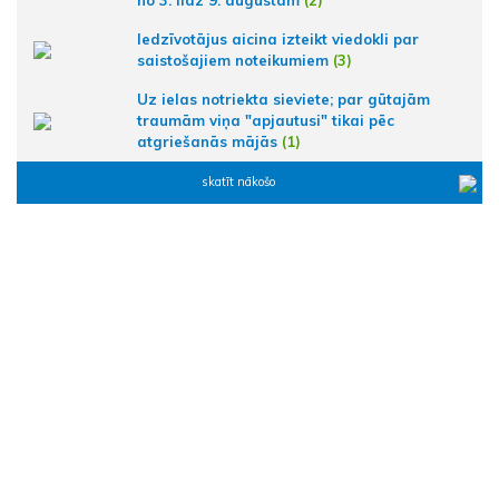
no 3. līdz 9. augustam
(2)
Iedzīvotājus aicina izteikt viedokli par
saistošajiem noteikumiem
(3)
Uz ielas notriekta sieviete; par gūtajām
traumām viņa "apjautusi" tikai pēc
atgriešanās mājās
(1)
skatīt nākošo