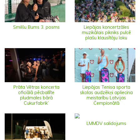
Smilšu Bums 3. posms
Liepājas koncertzāles
muzikālais pikniks pulcē
plašu klausītāju loku
Prāta Vētras koncerta
Liepājas Tenisa sporta
oficiālā pēcballīte
skolas audzēkņi apliecina
pludmales bārā
meistarību Latvijas
Cukurfabrik’
Čempionātā
LMMDV salidojums