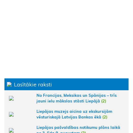
Lasītākie raksti
No Francijas, Meksikas un Spānijas – trīs
jauni ielu mākslas stāsti Liepājā
(2)
Liepājas muzejs aicina uz ekskursijām
vēsturiskajā Latvijas Bankas ēkā
(2)
Liepājas pašvaldības notikumu plāns laikā