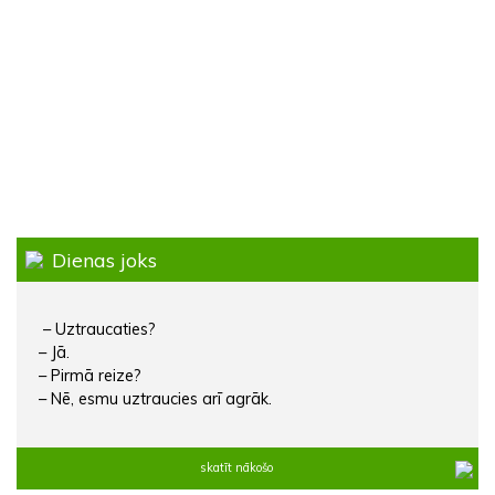
Dienas joks
– Uztraucaties?
– Jā.
– Pirmā reize?
– Nē, esmu uztraucies arī agrāk.
skatīt nākošo