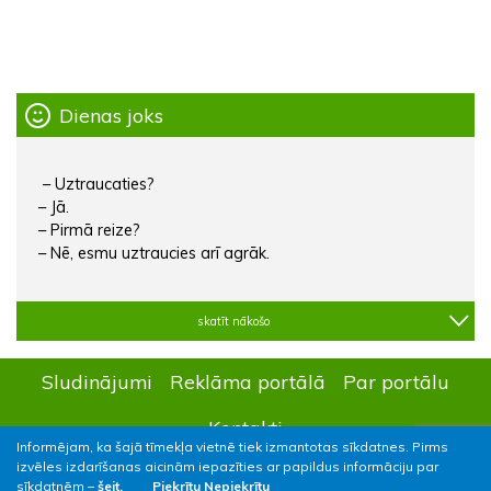
Dienas joks
– Uztraucaties?
– Jā.
– Pirmā reize?
– Nē, esmu uztraucies arī agrāk.
skatīt nākošo
Sludinājumi
Reklāma portālā
Par portālu
Kontakti
Informējam, ka šajā tīmekļa vietnē tiek izmantotas sīkdatnes. Pirms
izvēles izdarīšanas aicinām iepazīties ar papildus informāciju par
sīkdatnēm –
šeit.
Piekrītu
Nepiekrītu