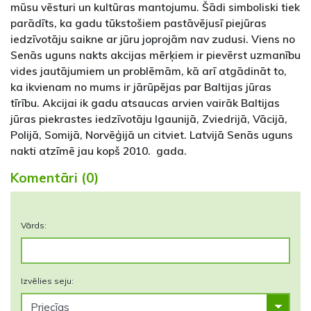
mūsu vēsturi un kultūras mantojumu. Šādi simboliski tiek
parādīts, ka gadu tūkstošiem pastāvējusī piejūras
iedzīvotāju saikne ar jūru joprojām nav zudusi. Viens no
Senās uguns nakts akcijas mērķiem ir pievērst uzmanību
vides jautājumiem un problēmām, kā arī atgādināt to,
ka ikvienam no mums ir jārūpējas par Baltijas jūras
tīrību. Akcijai ik gadu atsaucas arvien vairāk Baltijas
jūras piekrastes iedzīvotāju Igaunijā, Zviedrijā, Vācijā,
Polijā, Somijā, Norvēģijā un citviet. Latvijā Senās uguns
nakti atzīmē jau kopš 2010. gada.
Komentāri (0)
Vārds:
Izvēlies seju: