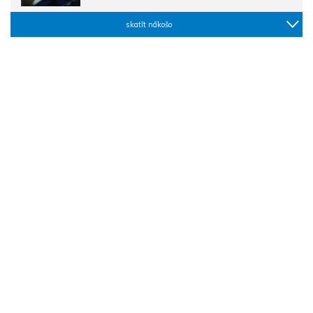
skatīt nākošo