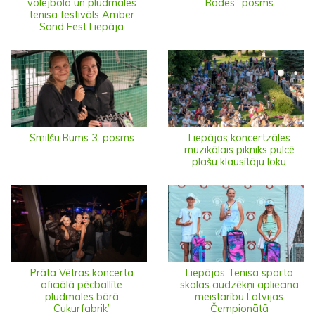
volejbola un pludmales
Bodes” posms
tenisa festivāls Amber
Sand Fest Liepāja
Smilšu Bums 3. posms
Liepājas koncertzāles
muzikālais pikniks pulcē
plašu klausītāju loku
Prāta Vētras koncerta
Liepājas Tenisa sporta
oficiālā pēcballīte
skolas audzēkņi apliecina
pludmales bārā
meistarību Latvijas
Cukurfabrik’
Čempionātā