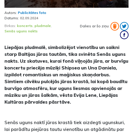
Autors:
Publicitātes foto
Datums:
02.09.2024
Birkas:
koncerts
,
pludmale
,
Dalies ar šo ziņu:
Senās uguns nakts
Liepājas pludmalē, simbolizējot vienotību un saikni
starp Baltijas jūras tautām, tika svinēta Senās uguns
nakts. Uz skatuves, kurai fonā viļņojās jūra, ar burvīgu
koncertu priecēja mūziķi Shipsea un Una Daniela,
izpildot romantiskus un maģiskus skaņdarbus.
Simtiem cilvēku pulcējās jūras krastā, lai kopā baudītu
burvīgo atmosfēru, kur uguns liesmas apvienojās ar
mūziku un jūras šalkām, vēsta Evija Lene, Liepājas
Kultūras pārvaldes pāsrtāve.
Senās uguns naktī jūras krastā tiek aizdegti ugunskuri,
lai parādītu piejūras tautu vienotību un atgādinātu par