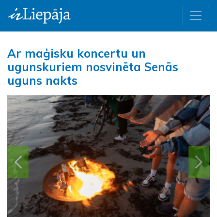
Ar maģisku koncertu un
ugunskuriem nosvinēta Senās
uguns nakts
Iepriekšējā
Nāk