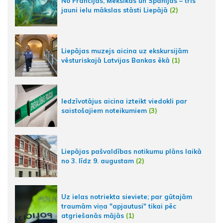
No Francijas, Meksikas un Spānijas – trīs
jauni ielu mākslas stāsti Liepājā
(2)
Liepājas muzejs aicina uz ekskursijām
vēsturiskajā Latvijas Bankas ēkā
(1)
Iedzīvotājus aicina izteikt viedokli par
saistošajiem noteikumiem
(3)
Liepājas pašvaldības notikumu plāns laikā
no 3. līdz 9. augustam
(2)
Uz ielas notriekta sieviete; par gūtajām
traumām viņa "apjautusi" tikai pēc
atgriešanās mājās
(1)