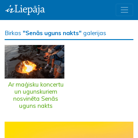
Birkas
"Senās uguns nakts"
galerijas
Ar maģisku koncertu
un ugunskuriem
nosvinēta Senās
uguns nakts