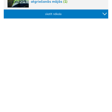
atgriešanās mājās
(1)
skatīt nākošo