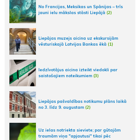
No Francijas, Meksikas un Spānijas – trīs
jauni ielu mākslas stāsti Liepājā
(2)
Liepājas muzejs aicina uz ekskursijām
vēsturiskajā Latvijas Bankas ēkā
(1)
Iedzīvotājus aicina izteikt viedokli par
saistošajiem noteikumiem
(3)
Liepājas pašvaldības notikumu plāns laikā
no 3. līdz 9. augustam
(2)
Uz ielas notriekta sieviete; par gūtajām
traumām viņa "apjautusi" tikai pēc