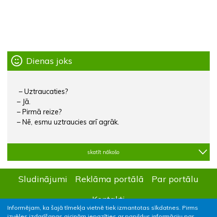
Dienas joks
– Uztraucaties?
– Jā.
– Pirmā reize?
– Nē, esmu uztraucies arī agrāk.
skatīt nākošo
Sludinājumi
Reklāma portālā
Par portālu
Kontakti
Informējam, ka šajā tīmekļa vietnē tiek izmantotas sīkdatnes. Pirms
izvēles izdarīšanas aicinām iepazīties ar papildus informāciju par