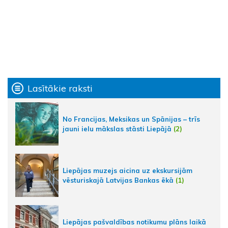
Lasītākie raksti
No Francijas, Meksikas un Spānijas – trīs
jauni ielu mākslas stāsti Liepājā
(2)
Liepājas muzejs aicina uz ekskursijām
vēsturiskajā Latvijas Bankas ēkā
(1)
Liepājas pašvaldības notikumu plāns laikā