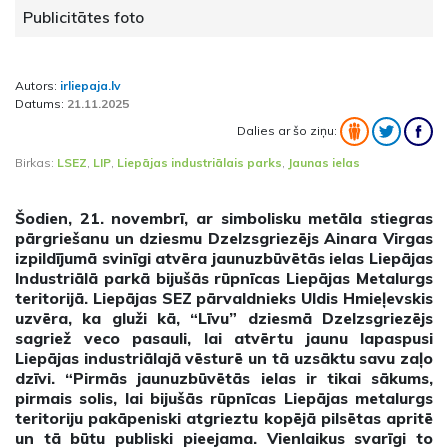
Publicitātes foto
Autors:
irliepaja.lv
Datums:
21.11.2025
Dalies ar šo ziņu:
Birkas:
LSEZ
,
LIP
,
Liepājas industriālais parks
,
Jaunas ielas
Šodien, 21. novembrī, ar simbolisku metāla stiegras
pārgriešanu un dziesmu Dzelzsgriezējs Ainara Virgas
izpildījumā svinīgi atvēra jaunuzbūvētās ielas Liepājas
Industriālā parkā bijušās rūpnīcas Liepājas Metalurgs
teritorijā. Liepājas SEZ pārvaldnieks Uldis Hmieļevskis
uzvēra, ka gluži kā, “Līvu” dziesmā Dzelzsgriezējs
sagriež veco pasauli, lai atvērtu jaunu lapaspusi
Liepājas industriālajā vēsturē un tā uzsāktu savu zaļo
dzīvi. “Pirmās jaunuzbūvētās ielas ir tikai sākums,
pirmais solis, lai bijušās rūpnīcas Liepājas metalurgs
teritoriju pakāpeniski atgrieztu kopējā pilsētas apritē
un tā būtu publiski pieejama. Vienlaikus svarīgi to