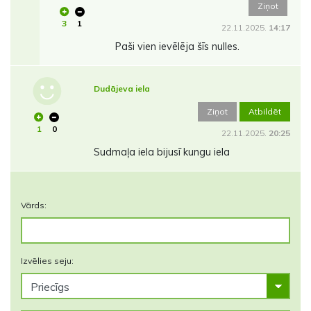
Ziņot
3
1
22.11.2025.
14:17
Paši vien ievēlēja šīs nulles.
Dudājeva iela
Ziņot
Atbildēt
1
0
22.11.2025.
20:25
Sudmaļa iela bijusī kungu iela
Vārds:
Izvēlies seju: