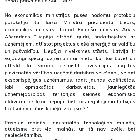
zonas pārvalde un SIA “FeLM” .
No ekonomikas ministrijas puses nodomu protokolu
parakstīja tā laika Ministru prezidenta biedrs,
ekonomikas ministrs, tagad Finanšu ministrs Arvils
Ašeradens “Liepāja strādā gudri, sadarbojoties ar
uzņēmējiem, attīstot projektus ciešā sinerģijā ar valdību
un pašvaldību. Liepāja ir veiksmes stāsts. Latvijai ir
vajadzīgi spēcīgi uzņēmumi un vieta, kur tos būvēt un
attīstīt, lai varam piesaistīt investīcijas augstas
pievienotās vērtības uzņēmējdarbības veikšanai, veidot
eksportspējīgus uzņēmumus, radīt jaunas kvalificētas,
labi apmaksātas darbavietas. Jauniegūtās
uzņēmējdarbības teritorijas sekmēs ekonomisko
aktivitāti ne tikai Liepājā, bet dos ieguldījumu Latvijas
tautsaimniecības kopējā izaugsmē.”
Pasaule mainās, industriālās tehnoloģijas mainās,
attieksme pret vidi mainās, un tā nav izvēle, bet
nepieciešamība.