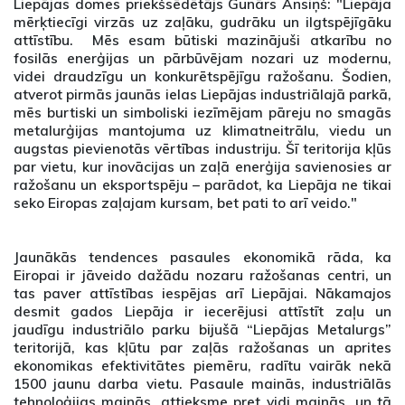
Liepājas domes priekšsēdētājs Gunārs Ansiņš: "Liepāja
mērķtiecīgi virzās uz zaļāku, gudrāku un ilgtspējīgāku
attīstību. Mēs esam būtiski mazinājuši atkarību no
fosilās enerģijas un pārbūvējam nozari uz modernu,
videi draudzīgu un konkurētspējīgu ražošanu. Šodien,
atverot pirmās jaunās ielas Liepājas industriālajā parkā,
mēs burtiski un simboliski iezīmējam pāreju no smagās
metalurģijas mantojuma uz klimatneitrālu, viedu un
augstas pievienotās vērtības industriju. Šī teritorija kļūs
par vietu, kur inovācijas un zaļā enerģija savienosies ar
ražošanu un eksportspēju – parādot, ka Liepāja ne tikai
seko Eiropas zaļajam kursam, bet pati to arī veido."
Jaunākās tendences pasaules ekonomikā rāda, ka
Eiropai ir jāveido dažādu nozaru ražošanas centri, un
tas paver attīstības iespējas arī Liepājai. Nākamajos
desmit gados Liepāja ir iecerējusi attīstīt zaļu un
jaudīgu industriālo parku bijušā “Liepājas Metalurgs”
teritorijā, kas kļūtu par zaļās ražošanas un aprites
ekonomikas efektivitātes piemēru, radītu vairāk nekā
1500 jaunu darba vietu. Pasaule mainās, industriālās
tehnoloģijas mainās, attieksme pret vidi mainās, un tā