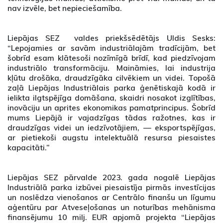
nav izvēle, bet nepieciešamība.
Liepājas SEZ valdes priekšsēdētājs Uldis Sesks:
“Lepojamies ar savām industriālajām tradīcijām, bet
šobrīd esam klātesoši nozīmīgā brīdī, kad piedzīvojam
industriālo transformāciju. Maināmies, lai industrija
kļūtu drošāka, draudzīgāka cilvēkiem un videi. Topošā
zaļā Liepājas Industriālais parka ģenētiskajā kodā ir
ielikta ilgtspējīga domāšana, skaidri nosakot izglītības,
inovāciju un aprites ekonomikas pamatprincipus. Šobrīd
mums Liepājā ir vajadzīgas tādas ražotnes, kas ir
draudzīgas videi un iedzīvotājiem, — eksportspējīgas,
ar pietiekoši augstu intelektuālā resursa piesaistes
kapacitāti.”
Liepājas SEZ pārvalde 2023. gada nogalē Liepājas
Industriālā parka izbūvei piesaistīja pirmās investīcijas
un noslēdza vienošanos ar Centrālo finanšu un līgumu
aģentūru par Atveseļošanas un noturības mehānisma
finansējumu 10 milj. EUR apjomā projekta “Liepājas