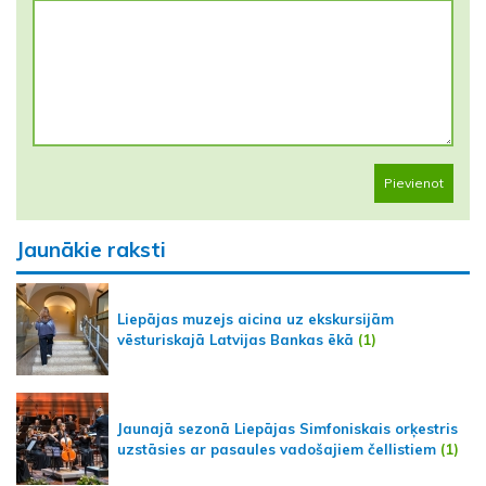
Pievienot
Jaunākie raksti
Liepājas muzejs aicina uz ekskursijām
vēsturiskajā Latvijas Bankas ēkā
(1)
Jaunajā sezonā Liepājas Simfoniskais orķestris
uzstāsies ar pasaules vadošajiem čellistiem
(1)