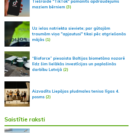
Tiešraidē "TikTok" pamanīts apdraudējums
maziem bērniem
(3)
Uz ielas notriekta sieviete; par gūtajām
traumām viņa "apjautusi" tikai pēc atgriešanās
mājās
(1)
“Bioforce” piesaista Baltijas biometāna nozarē
līdz šim lielākās investīcijas un paplašinās
darbību Latvijā
(2)
Aizvadīts Liepājas pludmales tenisa līgas 4.
posms
(2)
Saistītie raksti