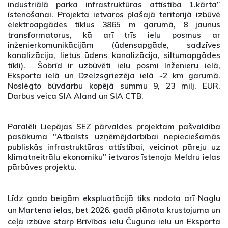
industriālā parka infrastruktūras attīstība 1.kārta”
īstenošanai. Projekta ietvaros plašajā teritorijā izbūvē
elektroapgādes tīklus 3865 m garumā, 8 jaunus
transformatorus, kā arī trīs ielu posmus ar
inženierkomunikācijām (ūdensapgāde, sadzīves
kanalizācija, lietus ūdens kanalizācija, siltumapgādes
tīkli). Šobrīd ir uzbūvēti ielu posmi Inženieru ielā,
Eksporta ielā un Dzelzsgriezēja ielā ~2 km garumā.
Noslēgto būvdarbu kopējā summu 9, 23 milj. EUR.
Darbus veica SIA Aland un SIA CTB.
Paralēli Liepājas SEZ pārvaldes projektam pašvaldība
pasākuma "Atbalsts uzņēmējdarbībai nepieciešamās
publiskās infrastruktūras attīstībai, veicinot pāreju uz
klimatneitrālu ekonomiku" ietvaros īstenoja Meldru ielas
pārbūves projektu.
Līdz gada beigām ekspluatācijā tiks nodota arī Naglu
un Martena ielas, bet 2026. gadā plānota krustojuma un
ceļa izbūve starp Brīvības ielu Čuguna ielu un Eksporta