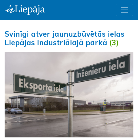
Svinīgi atver jaunuzbūvētās ielas
Liepājas industriālajā parkā
(3)