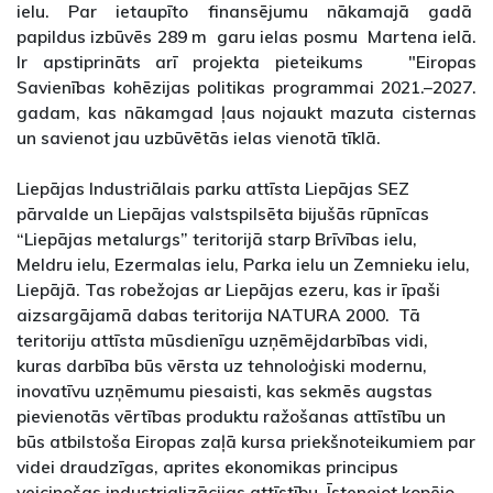
ielu. Par ietaupīto finansējumu nākamajā gadā
papildus izbūvēs 289 m garu ielas posmu Martena ielā.
Ir apstiprināts arī projekta pieteikums "Eiropas
Savienības kohēzijas politikas programmai 2021.–2027.
gadam, kas nākamgad ļaus nojaukt mazuta cisternas
un savienot jau uzbūvētās ielas vienotā tīklā.
Liepājas Industriālais parku attīsta Liepājas SEZ
pārvalde un Liepājas valstspilsēta bijušās rūpnīcas
“Liepājas metalurgs” teritorijā starp Brīvības ielu,
Meldru ielu, Ezermalas ielu, Parka ielu un Zemnieku ielu,
Liepājā. Tas robežojas ar Liepājas ezeru, kas ir īpaši
aizsargājamā dabas teritorija NATURA 2000. Tā
teritoriju attīsta mūsdienīgu uzņēmējdarbības vidi,
kuras darbība būs vērsta uz tehnoloģiski modernu,
inovatīvu uzņēmumu piesaisti, kas sekmēs augstas
pievienotās vērtības produktu ražošanas attīstību un
būs atbilstoša Eiropas zaļā kursa priekšnoteikumiem par
videi draudzīgas, aprites ekonomikas principus
veicinošas industrializācijas attīstību. Īstenojot kopējo