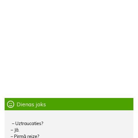
Dienas joks
– Uztraucaties?
– Jā.
– Pirmā reize?