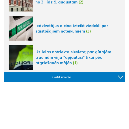
no 3. līdz 9. augustam
(2)
Iedzīvotājus aicina izteikt viedokli par
saistošajiem noteikumiem
(3)
Uz ielas notriekta sieviete; par gūtajām
traumām viņa "apjautusi" tikai pēc
atgriešanās mājās
(1)
skatīt nākošo