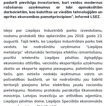
padarīt pievilcīgu investoriem, kuri veidos modernus
ražošanas uzņēmumus ar labi apmaksātām
darbavietām, kas balstītas uz viedām tehnoloģijām un
aprites ekonomikas pamatprincipiem”, informē LSEZ.
Ideja par Liepājas Industriālā parka izveidošanu,
nodomu protokolā tika apliecināta jau 2018. gada 23.
augustā. Tajā teikts, ka Liepājas Industriālais parks tiek
veidots, lai nodrošinātu uzņēmuma “Liepājas
metalurgs” vēsturiskās teritorijas efektīvu izmantošanu,
pozitīvi ietekmētu Liepājas pilsētas ilgtspējīgu
ekonomisko attīstību, veicinātu eksportējošo uzņēmumu
skaita un eksporta apjoma pieaugumu, palielinātu gan
tiešo, gan netiešo nodokļu ieņēmumus valsts un
pašvaldības budžetā, un lai nodrošinātu jau šobrīd
teritorijā pieejamo brīvo elektrības jaudu racionālu
pielietojumu. Nodomu protokolu parakstīja Ekonomikas
ministrija, Latvijas Investīciju un attīstības aģentūra,
Liepājas pilsētas dome, Liepājas Speciālās ekonomiskās