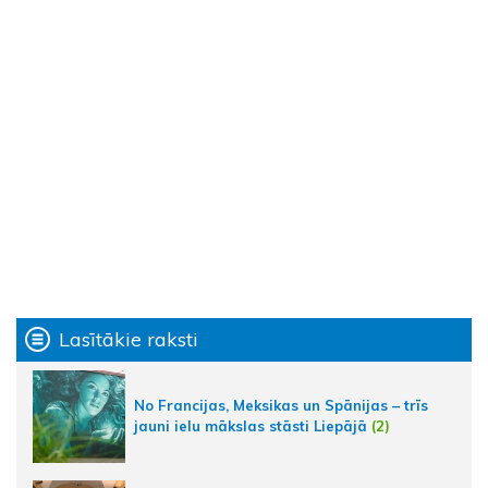
Lasītākie raksti
No Francijas, Meksikas un Spānijas – trīs
jauni ielu mākslas stāsti Liepājā
(2)