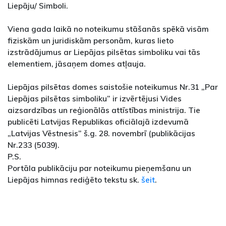
Liepāju/ Simboli.
Viena gada laikā no noteikumu stāšanās spēkā visām
fiziskām un juridiskām personām, kuras lieto
izstrādājumus ar Liepājas pilsētas simboliku vai tās
elementiem, jāsaņem domes atļauja.
Liepājas pilsētas domes saistošie noteikumus Nr.31 „Par
Liepājas pilsētas simboliku” ir izvērtējusi Vides
aizsardzības un reģionālās attīstības ministrija. Tie
publicēti Latvijas Republikas oficiālajā izdevumā
„Latvijas Vēstnesis” š.g. 28. novembrī (publikācijas
Nr.233 (5039).
P.S.
Portāla publikāciju par noteikumu pieņemšanu un
Liepājas himnas rediģēto tekstu sk.
šeit
.