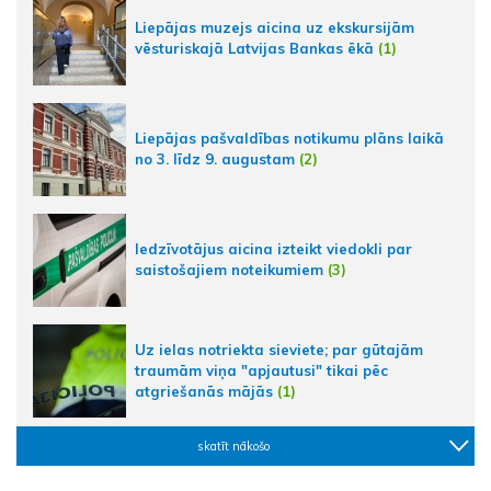
Liepājas muzejs aicina uz ekskursijām
vēsturiskajā Latvijas Bankas ēkā
(1)
Liepājas pašvaldības notikumu plāns laikā
no 3. līdz 9. augustam
(2)
Iedzīvotājus aicina izteikt viedokli par
saistošajiem noteikumiem
(3)
Uz ielas notriekta sieviete; par gūtajām
traumām viņa "apjautusi" tikai pēc
atgriešanās mājās
(1)
skatīt nākošo