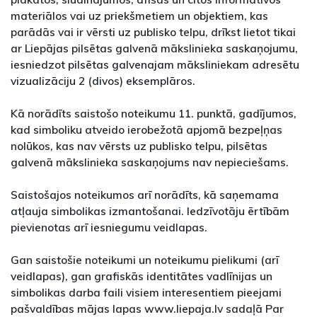
materiālos vai uz priekšmetiem un objektiem, kas
parādās vai ir vērsti uz publisko telpu, drīkst lietot tikai
ar Liepājas pilsētas galvenā mākslinieka saskaņojumu,
iesniedzot pilsētas galvenajam māksliniekam adresētu
vizualizāciju 2 (divos) eksemplāros.
Kā norādīts saistošo noteikumu 11. punktā, gadījumos,
kad simboliku atveido ierobežotā apjomā bezpeļņas
nolūkos, kas nav vērsts uz publisko telpu, pilsētas
galvenā mākslinieka saskaņojums nav nepieciešams.
Saistošajos noteikumos arī norādīts, kā saņemama
atļauja simbolikas izmantošanai. Iedzīvotāju ērtībām
pievienotas arī iesniegumu veidlapas.
Gan saistošie noteikumi un noteikumu pielikumi (arī
veidlapas), gan grafiskās identitātes vadlīnijas un
simbolikas darba faili visiem interesentiem pieejami
pašvaldības mājas lapas www.liepaja.lv sadaļā Par