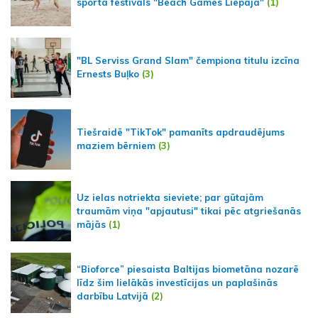
sporta festivāls "Beach Games Liepaja"
(1)
"BL Serviss Grand Slam" čempiona titulu izcīna
Ernests Buļko
(3)
Tiešraidē "TikTok" pamanīts apdraudējums
maziem bērniem
(3)
Uz ielas notriekta sieviete; par gūtajām
traumām viņa "apjautusi" tikai pēc atgriešanās
mājās
(1)
“Bioforce” piesaista Baltijas biometāna nozarē
līdz šim lielākās investīcijas un paplašinās
darbību Latvijā
(2)