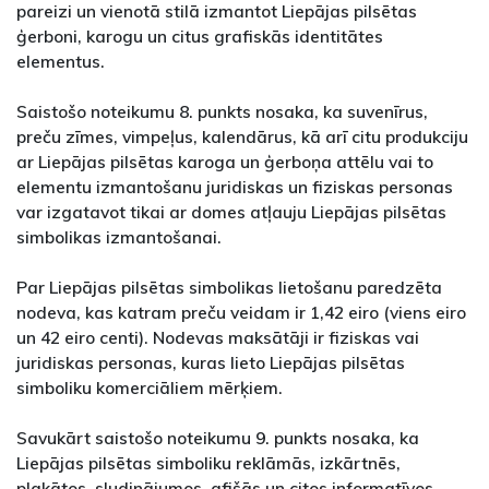
pareizi un vienotā stilā izmantot Liepājas pilsētas
ģerboni, karogu un citus grafiskās identitātes
elementus.
Saistošo noteikumu 8. punkts nosaka, ka suvenīrus,
preču zīmes, vimpeļus, kalendārus, kā arī citu produkciju
ar Liepājas pilsētas karoga un ģerboņa attēlu vai to
elementu izmantošanu juridiskas un fiziskas personas
var izgatavot tikai ar domes atļauju Liepājas pilsētas
simbolikas izmantošanai.
Par Liepājas pilsētas simbolikas lietošanu paredzēta
nodeva, kas katram preču veidam ir 1,42 eiro (viens eiro
un 42 eiro centi). Nodevas maksātāji ir fiziskas vai
juridiskas personas, kuras lieto Liepājas pilsētas
simboliku komerciāliem mērķiem.
Savukārt saistošo noteikumu 9. punkts nosaka, ka
Liepājas pilsētas simboliku reklāmās, izkārtnēs,
plakātos, sludinājumos, afišās un citos informatīvos