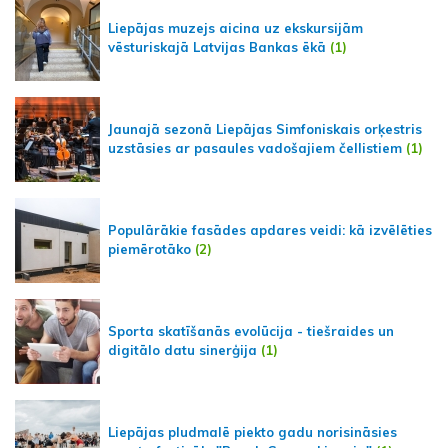
Liepājas muzejs aicina uz ekskursijām
vēsturiskajā Latvijas Bankas ēkā
(1)
Jaunajā sezonā Liepājas Simfoniskais orķestris
uzstāsies ar pasaules vadošajiem čellistiem
(1)
Populārākie fasādes apdares veidi: kā izvēlēties
piemērotāko
(2)
Sporta skatīšanās evolūcija - tiešraides un
digitālo datu sinerģija
(1)
Liepājas pludmalē piekto gadu norisināsies