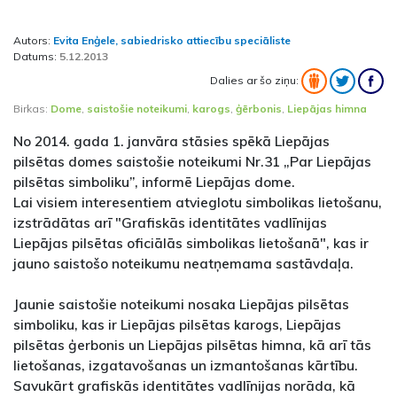
Autors:
Evita Enģele, sabiedrisko attiecību speciāliste
Datums:
5.12.2013
Dalies ar šo ziņu:
Birkas:
Dome
,
saistošie noteikumi
,
karogs
,
ģērbonis
,
Liepājas himna
No 2014. gada 1. janvāra stāsies spēkā Liepājas
pilsētas domes saistošie noteikumi Nr.31 „Par Liepājas
pilsētas simboliku”, informē Liepājas dome.
Lai visiem interesentiem atvieglotu simbolikas lietošanu,
izstrādātas arī "Grafiskās identitātes vadlīnijas
Liepājas pilsētas oficiālās simbolikas lietošanā", kas ir
jauno saistošo noteikumu neatņemama sastāvdaļa.
Jaunie saistošie noteikumi nosaka Liepājas pilsētas
simboliku, kas ir Liepājas pilsētas karogs, Liepājas
pilsētas ģerbonis un Liepājas pilsētas himna, kā arī tās
lietošanas, izgatavošanas un izmantošanas kārtību.
Savukārt grafiskās identitātes vadlīnijas norāda, kā