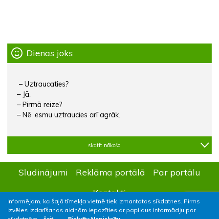
Dienas joks
– Uztraucaties?
– Jā.
– Pirmā reize?
– Nē, esmu uztraucies arī agrāk.
skatīt nākošo
Sludinājumi
Reklāma portālā
Par portālu
Kontakti
Informējam, ka šajā tīmekļa vietnē tiek izmantotas sīkdatnes. Pirms
izvēles izdarīšanas aicinām iepazīties ar papildus informāciju par
sīkdatnēm –
šeit.
Piekrītu
Nepiekrītu