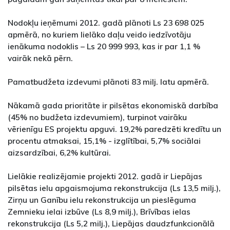
Nodokļu ieņēmumi 2012. gadā plānoti Ls 23 698 025
apmērā, no kuriem lielāko daļu veido iedzīvotāju
ienākuma nodoklis – Ls 20 999 993, kas ir par 1,1 %
vairāk nekā pērn.
Pamatbudžeta izdevumi plānoti 83 milj. latu apmērā.
Nākamā gada prioritāte ir pilsētas ekonomiskā darbība
(45% no budžeta izdevumiem), turpinot vairāku
vērienīgu ES projektu apguvi. 19,2% paredzēti kredītu un
procentu atmaksai, 15,1% - izglītībai, 5,7% sociālai
aizsardzībai, 6,2% kultūrai.
Lielākie realizējamie projekti 2012. gadā ir Liepājas
pilsētas ielu apgaismojuma rekonstrukcija (Ls 13,5 milj.),
Zirņu un Ganību ielu rekonstrukcija un pieslēguma
Zemnieku ielai izbūve (Ls 8,9 milj.), Brīvības ielas
rekonstrukcija (Ls 5,2 milj.), Liepājas daudzfunkcionālā