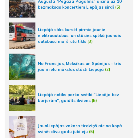
Augustā “Pegaza Pagalms” aicina uz 10
bezmaksas koncertiem Liepājas sirdī
(5)
Liepājā sāks kursēt pirmie jaunie
elektroautobusi un stāsies spēkā jaunais
autobusu maršrutu tīkls
(3)
No Francijas, Meksikas un Spānijas – trīs
jauni ielu mākslas stāsti Liepājā
(2)
Liepājā notiks parka svētki "Liepāja bez
barjerām", gaidīts ikviens
(5)
JaunLiepājas vakara tirdziņš aicina kopā
svinēt divu gadu jubileju
(5)