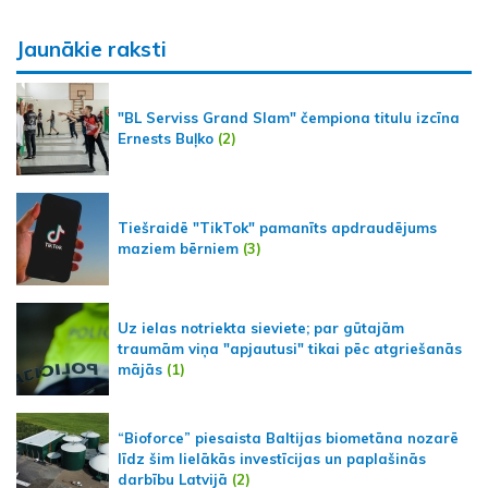
Jaunākie raksti
"BL Serviss Grand Slam" čempiona titulu izcīna
Ernests Buļko
(2)
Tiešraidē "TikTok" pamanīts apdraudējums
maziem bērniem
(3)
Uz ielas notriekta sieviete; par gūtajām
traumām viņa "apjautusi" tikai pēc atgriešanās
mājās
(1)
“Bioforce” piesaista Baltijas biometāna nozarē
līdz šim lielākās investīcijas un paplašinās
darbību Latvijā
(2)