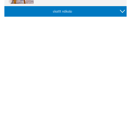
skatīt nākošo