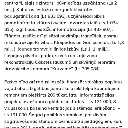
centra “Lielais dzintars” būvniecības uzsākšana (Ls 2
milj.), Kultūras iestāžu energoefektivitātes
paaugstināšana (Ls 983 093), uzņēmējdarbības
pamatinfrastruktūras izveide Lazaretes ielā (Ls 1 034
815), izglītības iestāžu informatizācija (Ls 437 907).
Plānots uzsākt arī pilsētai nozīmīgu tranzītielu posmu
rekonstrukciju Brīvības, Klaipēdas un Ganību ielās (Ls 1,3
milj. ), jaunas tramvaja līnijas izbūvi (Ls 1, 1. milj.),
Liepājas pilsētas parku, skvēru un zaļo zonu
rekonstrukciju Čakstes laukumā un skvēriņā iepretim
tirdzniecības namam "Kurzeme” (Ls 305 084).
Pašvaldība arī radusi iespēju finansēt vairākas papildus
vajadzības. Izglītības jomā skolu iekštelpu kapitālajiem
remontiem piešķirts 200 tūkst. latu, informatizācijas
projektu ieviešanai izglītības iestādēs – Ls 121 000, 8.
vidusskolas baseina ventilācijas sistēmas ierīkošanai –
Ls 191 000. Šogad papildus samaksai par divām
sagatavošanas stundām bērnudārzu pedagogiem, kuru
ieviesa 2011. gadā, atjaunos arī kvalitātes piemaksas 7