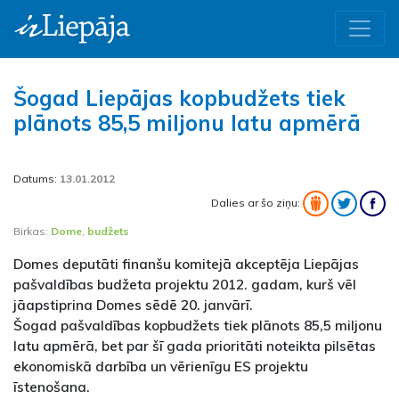
Šogad Liepājas kopbudžets tiek
plānots 85,5 miljonu latu apmērā
Datums:
13.01.2012
Dalies ar šo ziņu:
Birkas:
Dome
,
budžets
Domes deputāti finanšu komitejā akceptēja Liepājas
pašvaldības budžeta projektu 2012. gadam, kurš vēl
jāapstiprina Domes sēdē 20. janvārī.
Šogad pašvaldības kopbudžets tiek plānots 85,5 miljonu
latu apmērā, bet par šī gada prioritāti noteikta pilsētas
ekonomiskā darbība un vērienīgu ES projektu
īstenošana.