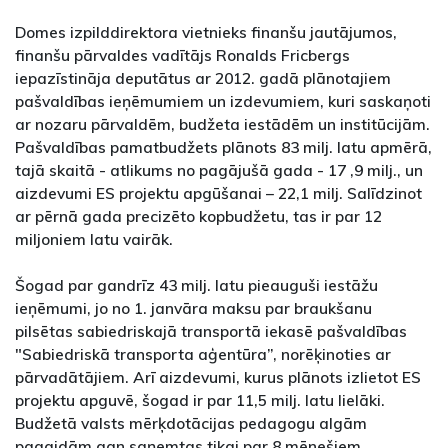
Domes izpilddirektora vietnieks finanšu jautājumos,
finanšu pārvaldes vadītājs Ronalds Fricbergs
iepazīstināja deputātus ar 2012. gadā plānotajiem
pašvaldības ieņēmumiem un izdevumiem, kuri saskaņoti
ar nozaru pārvaldēm, budžeta iestādēm un institūcijām.
Pašvaldības pamatbudžets plānots 83 milj. latu apmērā,
tajā skaitā - atlikums no pagājušā gada - 17 ,9 milj., un
aizdevumi ES projektu apgūšanai – 22,1 milj. Salīdzinot
ar pērnā gada precizēto kopbudžetu, tas ir par 12
miljoniem latu vairāk.
Šogad par gandrīz 43 milj. latu pieauguši iestāžu
ieņēmumi, jo no 1. janvāra maksu par braukšanu
pilsētas sabiedriskajā transportā iekasē pašvaldības
"Sabiedriskā transporta aģentūra”, norēķinoties ar
pārvadātājiem. Arī aizdevumi, kurus plānots izlietot ES
projektu apguvē, šogad ir par 11,5 milj. latu lielāki.
Budžetā valsts mērķdotācijas pedagogu algām
pagaidām gan saņemtas tikai par 8 mēnešiem.