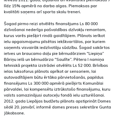
līdz 15% apmērā no darba algas. Piemaksas par
kvalitāti saņems arī sporta skolu treneri.
Šogad pirmo reizi atvēlēts finansējums Ls 80 000
dzīvošanai nederīgo pašvaldības dzīvokļu remontam,
kurus varēs piešķirt rindā gaidītājiem. Plānots ierīkot
ielu apgaismojumu pilsētas iekškvartālos, par kuriem
saņemts visvairāk iedzīvotāju sūdzību. Šogad sakārtos
ietves un braucamo daļu pie bērnudārziem "Liepiņa”
Bāriņu ielā un bērnudārza "Saulīte”. Pētera I namiņa
tehniskā projekta izstrādei atvēlēts Ls 52 000. Brīvības
ielas luksoforus plānots aprīkot ar sensoriem, lai
autovadītājiem būtu ērtāka pārvietošanās, papildus
finansējums Ls 300 000 apmērā piešķirts Komunālai
pārvaldei, lai kompensētu iztrūkstošo finansējumu, kuru
valsts samazinājusi autoceļu fondā ielu uzturēšanai.
2012. gada Liepājas budžetu plānots apstiprināt Domes
sēdē 20. janvārī, informē domes preses sekretāre Gunta
Jākobsone.