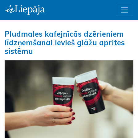
Pludmales kafejnīcās dzērieniem
līdzņemšanai ievieš glāžu aprites
sistēmu