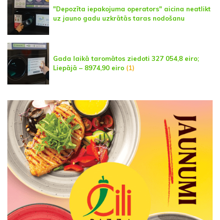
"Depozīta iepakojuma operators" aicina neatlikt
uz jauno gadu uzkrātās taras nodošanu
Gada laikā taromātos ziedoti 327 054,8 eiro;
Liepājā – 8974,90 eiro
(1)