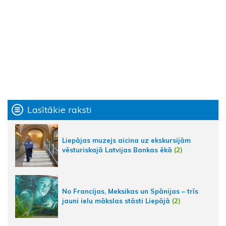
Lasītākie raksti
Liepājas muzejs aicina uz ekskursijām
vēsturiskajā Latvijas Bankas ēkā
(2)
No Francijas, Meksikas un Spānijas – trīs
jauni ielu mākslas stāsti Liepājā
(2)