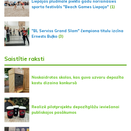
Liepājas pludmalē piekto gadu norisināsies
sporta festivāls "Beach Games Liepaja"
(1)
"BL Serviss Grand Slam" čempiona titulu izcīna
Ernests Buļko
(3)
Saistītie raksti
Noskaidrotas skolas, kas guva uzvaru depozīta
kastu dizaina konkursā
Realizē pilotprojektu depozītglāžu ieviešanai
publiskajos pasākumos