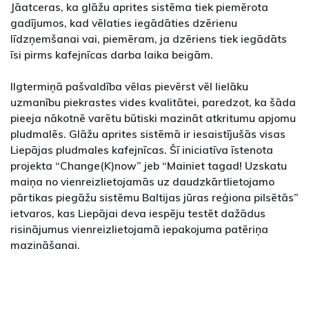
Jāatceras, ka glāžu aprites sistēma tiek piemērota
gadījumos, kad vēlaties iegādāties dzērienu
līdzņemšanai vai, piemēram, ja dzēriens tiek iegādāts
īsi pirms kafejnīcas darba laika beigām.
Ilgtermiņā pašvaldība vēlas pievērst vēl lielāku
uzmanību piekrastes vides kvalitātei, paredzot, ka šāda
pieeja nākotnē varētu būtiski mazināt atkritumu apjomu
pludmalēs. Glāžu aprites sistēmā ir iesaistījušās visas
Liepājas pludmales kafejnīcas. Šī iniciatīva īstenota
projekta “Change(K)now” jeb “Mainiet tagad! Uzskatu
maiņa no vienreizlietojamās uz daudzkārtlietojamo
pārtikas piegāžu sistēmu Baltijas jūras reģiona pilsētās”
ietvaros, kas Liepājai deva iespēju testēt dažādus
risinājumus vienreizlietojamā iepakojuma patēriņa
mazināšanai.