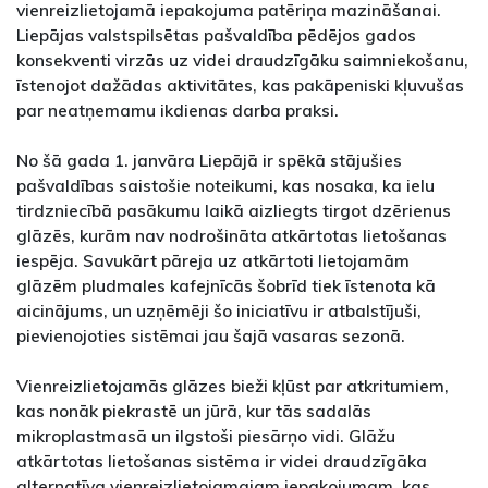
vienreizlietojamā iepakojuma patēriņa mazināšanai.
Liepājas valstspilsētas pašvaldība pēdējos gados
konsekventi virzās uz videi draudzīgāku saimniekošanu,
īstenojot dažādas aktivitātes, kas pakāpeniski kļuvušas
par neatņemamu ikdienas darba praksi.
No šā gada 1. janvāra Liepājā ir spēkā stājušies
pašvaldības saistošie noteikumi, kas nosaka, ka ielu
tirdzniecībā pasākumu laikā aizliegts tirgot dzērienus
glāzēs, kurām nav nodrošināta atkārtotas lietošanas
iespēja. Savukārt pāreja uz atkārtoti lietojamām
glāzēm pludmales kafejnīcās šobrīd tiek īstenota kā
aicinājums, un uzņēmēji šo iniciatīvu ir atbalstījuši,
pievienojoties sistēmai jau šajā vasaras sezonā.
Vienreizlietojamās glāzes bieži kļūst par atkritumiem,
kas nonāk piekrastē un jūrā, kur tās sadalās
mikroplastmasā un ilgstoši piesārņo vidi. Glāžu
atkārtotas lietošanas sistēma ir videi draudzīgāka
alternatīva vienreizlietojamajam iepakojumam, kas