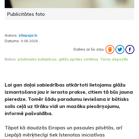
Publicitātes foto
Autors:
irliepaja.lv
Datums:
9.06.2026
Dalies ar šo ziņu:
Birkas:
pludmales kafejnīcas
,
glāžu aprites sistēma
,
Taras depozīts
Lai gan daļai sabiedrības atkārtoti lietojamu glāžu
izmantošana jau ir ierasta prakse, citiem tā būs jauna
pieredze. Tomēr šādu paradumu ieviešana ir būtisks
solis ceļā uz tīrāku vidi un mazāku piesārņojumu,
informē pašvaldība.
Tāpat kā daudzās Eiropas un pasaules pilsētās, arī
Liepājā mērķtiecīgi tiek īstenotas iniciatīvas