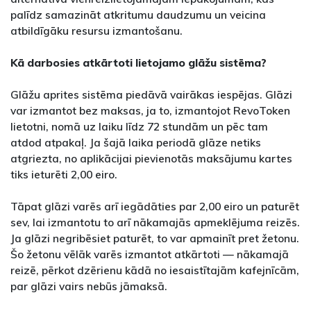
palīdz samazināt atkritumu daudzumu un veicina
atbildīgāku resursu izmantošanu.
Kā darbosies atkārtoti lietojamo glāžu sistēma?
Glāžu aprites sistēma piedāvā vairākas iespējas. Glāzi
var izmantot bez maksas, ja to, izmantojot RevoToken
lietotni, nomā uz laiku līdz 72 stundām un pēc tam
atdod atpakaļ. Ja šajā laika periodā glāze netiks
atgriezta, no aplikācijai pievienotās maksājumu kartes
tiks ieturēti 2,00 eiro.
Tāpat glāzi varēs arī iegādāties par 2,00 eiro un paturēt
sev, lai izmantotu to arī nākamajās apmeklējuma reizēs.
Ja glāzi negribēsiet paturēt, to var apmainīt pret žetonu.
Šo žetonu vēlāk varēs izmantot atkārtoti — nākamajā
reizē, pērkot dzērienu kādā no iesaistītajām kafejnīcām,
par glāzi vairs nebūs jāmaksā.