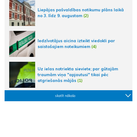
Liepājas pašvaldības notikumu plāns laikā
no 3. līdz 9. augustam
(2)
Iedzīvotājus aicina izteikt viedokli par
saistošajiem noteikumiem
(4)
Uz ielas notriekta sieviete; par gūtajām
traumām viņa "apjautusi" tikai pēc
atgriešanās mājās
(1)
skatīt nākošo