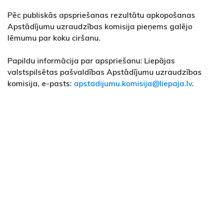
Pēc publiskās apspriešanas rezultātu apkopošanas
Apstādījumu uzraudzības komisija pieņems galējo
lēmumu par koku ciršanu.
Papildu informācija par apspriešanu: Liepājas
valstspilsētas pašvaldības Apstādījumu uzraudzības
komisija, e-pasts:
apstadijumu.komisija@liepaja.lv
.