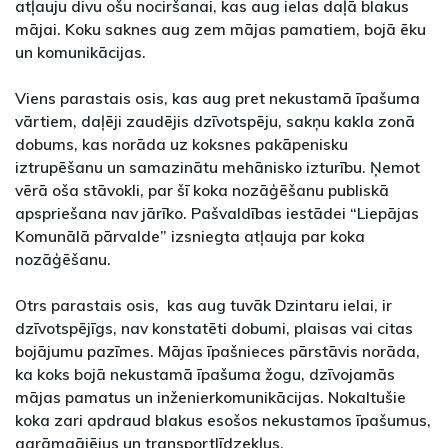
atļauju divu ošu nociršanai, kas aug ielas daļā blakus
mājai. Koku saknes aug zem mājas pamatiem, bojā ēku
un komunikācijas.
Viens parastais osis, kas aug pret nekustamā īpašuma
vārtiem, daļēji zaudējis dzīvotspēju, sakņu kakla zonā
dobums, kas norāda uz koksnes pakāpenisku
iztrupēšanu un samazinātu mehānisko izturību. Ņemot
vērā oša stāvokli, par šī koka nozāģēšanu publiskā
apspriešana nav jārīko. Pašvaldības iestādei “Liepājas
Komunālā pārvalde” izsniegta atļauja par koka
nozāģēšanu.
Otrs parastais osis, kas aug tuvāk Dzintaru ielai, ir
dzīvotspējīgs, nav konstatēti dobumi, plaisas vai citas
bojājumu pazīmes. Mājas īpašnieces pārstāvis norāda,
ka koks bojā nekustamā īpašuma žogu, dzīvojamās
mājas pamatus un inženierkomunikācijas. Nokaltušie
koka zari apdraud blakus esošos nekustamos īpašumus,
garāmgājējus un transportlīdzekļus.