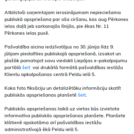
Atbilstoši saņemtajam ierosinājumam nepieciešama
publiskā apspriešana par oša ciršanu, kas aug Pērkones
ielas daļā jeb sarkanajās līnijās, pie ēkas Nr. 11
Pērkones ielas pusē.
Pašvaldība aicina iedzīvotājus no 30. jūnija līdz 9.
jūlijam piedalīties publiskajā apspriešanā, izsakot un
plašāk pamatojot savu viedokli Liepājas e-pakalpojumu
portālā
šeit
vai drukātā formātā pašvaldības iestāžu
Klientu apkalpošanas centrā Peldu ielā 5.
Koka foto fiksāciju un detalizētāku informāciju skatīt
publiskās apspriešanas planšetē
šeit
.
Publiskās apspriešanas laikā uz vietas būs izvietota
informatīva publiskās apspriešanas planšete. Planšete
klātienē apskatāma arī pašvaldības iestāžu
administratīvajā ēkā Peldu ielā 5.