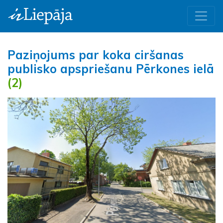
Paziņojums par koka ciršanas
publisko apspriešanu Pērkones ielā
(2)