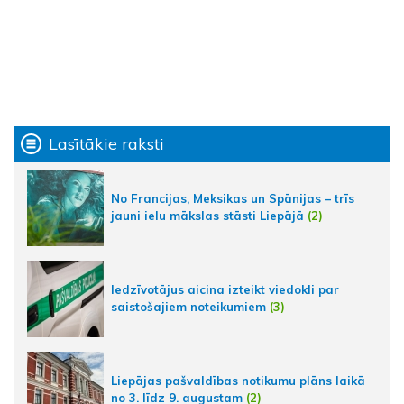
Lasītākie raksti
No Francijas, Meksikas un Spānijas – trīs
jauni ielu mākslas stāsti Liepājā
(2)
Iedzīvotājus aicina izteikt viedokli par
saistošajiem noteikumiem
(3)
Liepājas pašvaldības notikumu plāns laikā
no 3. līdz 9. augustam
(2)