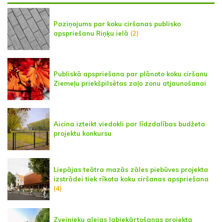
Paziņojums par koku ciršanas publisko
apspriešanu Riņķu ielā
(2)
Publiskā apspriešana par plānoto koku ciršanu
Ziemeļu priekšpilsētas zaļo zonu atjaunošanai
Aicina izteikt viedokli par līdzdalības budžeta
projektu konkursu
Liepājas teātra mazās zāles piebūves projekta
izstrādei tiek rīkota koku ciršanas apspriešana
(4)
Zvejnieku alejas labiekārtošanas projekta