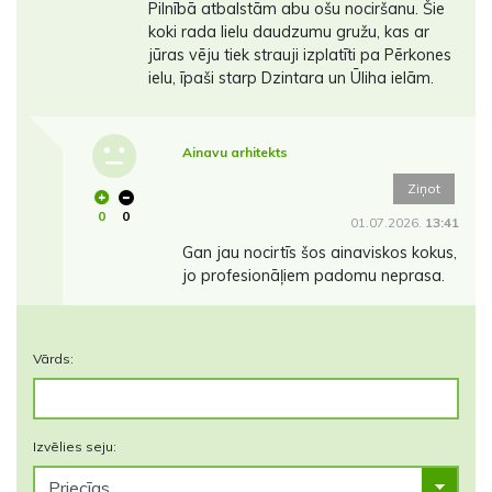
Pilnībā atbalstām abu ošu nociršanu. Šie
koki rada lielu daudzumu gružu, kas ar
jūras vēju tiek strauji izplatīti pa Pērkones
ielu, īpaši starp Dzintara un Ūliha ielām.
Ainavu arhitekts
Ziņot
0
0
01.07.2026.
13:41
Gan jau nocirtīs šos ainaviskos kokus,
jo profesionāļiem padomu neprasa.
Vārds:
Izvēlies seju: