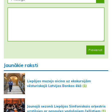
Pievienot
Jaunākie raksti
Liepājas muzejs aicina uz ekskursijām
vēsturiskajā Latvijas Bankas ēkā
(1)
Jaunajā sezonā Liepājas Simfoniskais orķestris
uzstāsies ar pasaules vadošajiem čellistiem
(1)