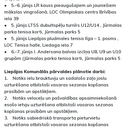
• 5.–6. jūnijs LR kauss pieaugušajiem un jauniešiem
mākslas vingrošanā, LOC Olimpiskais centrs Brīvības
iela 39
• 5. jūnijs LTSS dubultspēļu turnīrs U12/U14 , Jūrmalas
parka tenisa korti, Jūrmalas parks 5
• 5. jūnijs Liepājas pludmales tenisa līga – 1. posms ,
LOC Tenisa halle, Liedaga iela 7
• 6.–7. jūnijs I. Andersona balvas izcīņa U8, U9 un U10
grupām (Jūrmalas parka tenisa korti, Jūrmalas parks 5
Liepājas Komunālās pārvaldes plānotie darbi:
1. Notiks ielu brauktuvju un sadalošo zaļo joslu
uzturēšana atbilstoši vasaras sezonas kopšanas
prasībām un apstākļiem.
2. Notiks veloceļu un pašvaldības apsaimniekošanā
esošo ietvju uzturēšana atbilstoši vasaras sezonas
kopšanas prasībām un apstākļiem.
3. Notiks sabiedriskā transporta pieturvietu
uzturēšana atbilstoši vasaras sezonas kopšanas