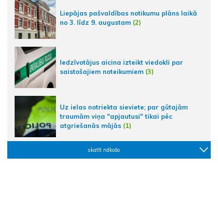
Liepājas pašvaldības notikumu plāns laikā
no 3. līdz 9. augustam
(2)
Iedzīvotājus aicina izteikt viedokli par
saistošajiem noteikumiem
(3)
Uz ielas notriekta sieviete; par gūtajām
traumām viņa "apjautusi" tikai pēc
atgriešanās mājās
(1)
skatīt nākošo