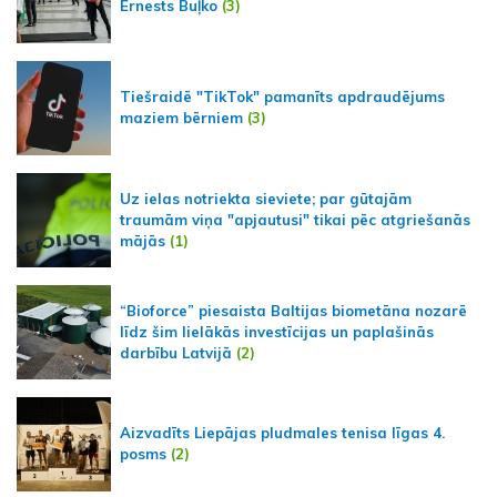
Ernests Buļko
(3)
Tiešraidē "TikTok" pamanīts apdraudējums
maziem bērniem
(3)
Uz ielas notriekta sieviete; par gūtajām
traumām viņa "apjautusi" tikai pēc atgriešanās
mājās
(1)
“Bioforce” piesaista Baltijas biometāna nozarē
līdz šim lielākās investīcijas un paplašinās
darbību Latvijā
(2)
Aizvadīts Liepājas pludmales tenisa līgas 4.
posms
(2)