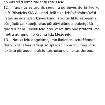
no Virsaiša līdz Studentu rotas ielai.
12. Turpināsies grants seguma pārbūves darbi Tvaiku
ielā. Būvnieks SIA A-Land. Ielā tiks izbūvēti/pārbūvēti
lietus un ūdens/sadzīves kanalizācijas tīkli; iespējams,
būs jāpārceļ kabeļi. Ielas pārbūvi plānots pabeigt šā
gada rudenī. Tvaiku ielā brauktuve tiks noasfaltēta 255
metru garumā, no Krūmu līdz Mežu ielai.
13. Notiks ielu apgaismojuma ikdienas uzturēšanas
darbi, kas ietver izdegušo spuldžu nomaiņu, regulāru
iekārtu pārbaudi, balstu taisnošanu un citus darbus.