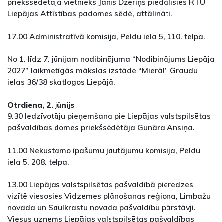
priekšsēdētāja vietnieks Jānis Džeriņš piedalīsies RTU
Liepājas Attīstības padomes sēdē, attālināti.
17.00 Administratīvā komisija, Peldu iela 5, 110. telpa.
No 1. līdz 7. jūnijam nodibinājuma “Nodibinājums Liepāja
2027” laikmetīgās mākslas izstāde “Mierā!” Graudu
ielas 36/38 skatlogos Liepājā.
Otrdiena, 2. jūnijs
9.30 Iedzīvotāju pieņemšana pie Liepājas valstspilsētas
pašvaldības domes priekšsēdētāja Gunāra Ansiņa.
11.00 Nekustamo īpašumu jautājumu komisija, Peldu
iela 5, 208. telpa.
13.00 Liepājas valstspilsētas pašvaldībā pieredzes
vizītē viesosies Vidzemes plānošanas reģiona, Limbažu
novada un Saulkrastu novada pašvaldību pārstāvji.
Viesus uzņems Liepājas valstspilsētas pašvaldības