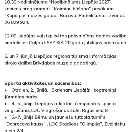
10.30 Nodibinājuma “Nodibinājums Liepāja 2027”
kopienu programmas “Kaimiņu būšana” pasākums
“Kopā pie maizes galda” Rucavā. Pieteikšanās, zvanot:
26 829 924.
12.00 Liepājas valstspilsētas pašvaldības domes vadība
piedalīsies Caljan LSEZ SIA 20 gadu jubilejas pasākumā.
6. un 7. jūnijā Liepājas reģiona tūrisma informācijas
biroja dalība Brīvdabas muzeja gadatirgū.
Sporta aktivitātes un sacensības:
• Otrdien, 2. jūnijā, "Skrienam Liepājā!" koptreniņš,
Jūrmalas parks
• 4.–5. jūnijs Liepājas atklātais čempionāts sporta
vingrošanā, LOC Vingrošanas zāle, Rīgas iela 8
• 5.–7. jūnijs Bērnu un jauniešu futbola turnīrs
"Dobrecova kauss" , LOC Stadions "Olimpija", Zvejnieku
aleja 2/4