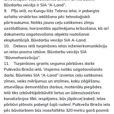
Būvdarbu veicējs ir SIA “A-Land”.
9. Pīļu ielā, no Kungu līdz Tebras ielai, ir pabeigta
asfalta virskārtas ieklāšana pēc tehnoloģiskā
pārtraukuma. Notiks jauno ceļu satiksmes zīmju
uzstādīšana, horizontālo apzīmējumu krāsošana, kā arī
dokumentu sagatavošana objekta nodošanai
ekspluatācijā. Būvdarbu veicējs SIA A-Land.
10. Debess ielā turpināsies ielas inženierkomunikāciju
un ielas posma izbūve. Būvdarbu veicējs SIA
“Būvmehanizācija”.
11. Turpināsies grants seguma pārbūves darbi
Pulkveža Brieža ielā. Vispirms notiks sagatavošanās
darbi. Būvnieks SIA “A-Land” izvietos ceļu satiksmes
zīmes, veiks mērījumus un atzīmes, koku zāģēšanu,
atsevišķus demontāžas darbus, materiālu piegādes.
Ielā tiks izbūvēti/pārbūvēti lietus un ūdens/sadzīves
kanalizācijas tīkli, iespējams, būs jāpārceļ kabeļi. Ielas
pārbūvi plānots pabeigt šajā rudenī. Pulkveža Brieža iela
pēc būvdarbiem būs noasfaltēta 320 metru garā posmā