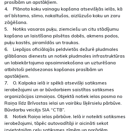
prasībām un apstākļiem.
4. Plānota koku vainagu kopšana atsevišķās ielās, kā
arī bīstamo, slimo, nokaltušos, aizlūzušo koku un zaru
zāģēšana.
5. Notiks vasaras puķu, ziemciešu un citu stādījumu
kopšana un laistīšana pilsētas dobēs, akmens podos,
puķu kastēs, piramīdās un traukos.
6. Liepājas oficiālajās peldvietās dežurē pludmales
glābšanas dienests un notiek pludmales infrastruktūras
un labiekārtojuma apsaimniekošana un uzturēšana
atbilstoši peldsezonas kopšanas prasībām un
apstākļiem.
7. O. Kalpaka ielā ir spēkā atsevišķi satiksmes
ierobežojumi un ar būvdarbiem saistītas satiksmes
organizācijas izmaiņas. Objektā notiek ielas posma no
Raiņa līdz Brīvostas ielai un vairāku šķērsielu pārbūve.
Būvdarbu veicējs SIA “CTB”.
8. Notiek Raiņa ielas pārbūve. Ielā ir noteikti satiksmes
ierobežojumi, tāpēc autovadītāji ir aicināti sekot
izvietotajām ceļu satiksmes zīmēm un norādēm.