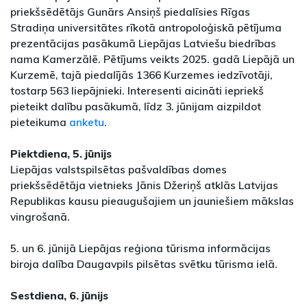
priekšsēdētājs Gunārs Ansiņš piedalīsies Rīgas
Stradiņa universitātes rīkotā antropoloģiskā pētījuma
prezentācijas pasākumā Liepājas Latviešu biedrības
nama Kamerzālē. Pētījums veikts 2025. gadā Liepājā un
Kurzemē, tajā piedalījās 1366 Kurzemes iedzīvotāji,
tostarp 563 liepājnieki. Interesenti aicināti iepriekš
pieteikt dalību pasākumā, līdz 3. jūnijam aizpildot
pieteikuma
anketu
.
Piektdiena, 5. jūnijs
Liepājas valstspilsētas pašvaldības domes
priekšsēdētāja vietnieks Jānis Džeriņš atklās Latvijas
Republikas kausu pieaugušajiem un jauniešiem mākslas
vingrošanā.
5. un 6. jūnijā Liepājas reģiona tūrisma informācijas
biroja dalība Daugavpils pilsētas svētku tūrisma ielā.
Sestdiena, 6. jūnijs