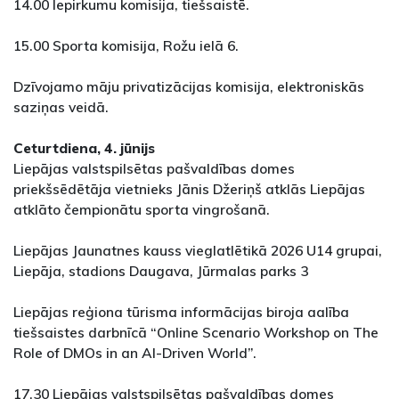
14.00 Iepirkumu komisija, tiešsaistē.
15.00 Sporta komisija, Rožu ielā 6.
Dzīvojamo māju privatizācijas komisija, elektroniskās
saziņas veidā.
Ceturtdiena, 4. jūnijs
Liepājas valstspilsētas pašvaldības domes
priekšsēdētāja vietnieks Jānis Džeriņš atklās Liepājas
atklāto čempionātu sporta vingrošanā.
Liepājas Jaunatnes kauss vieglatlētikā 2026 U14 grupai,
Liepāja, stadions Daugava, Jūrmalas parks 3
Liepājas reģiona tūrisma informācijas biroja aalība
tiešsaistes darbnīcā “Online Scenario Workshop on The
Role of DMOs in an AI-Driven World”.
17.30 Liepājas valstspilsētas pašvaldības domes