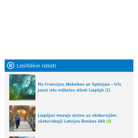
Lasītākie raksti
No Francijas, Meksikas un Spānijas – trīs
jauni ielu mākslas stāsti Liepājā
(2)
Liepājas muzejs aicina uz ekskursijām
vēsturiskajā Latvijas Bankas ēkā
(1)