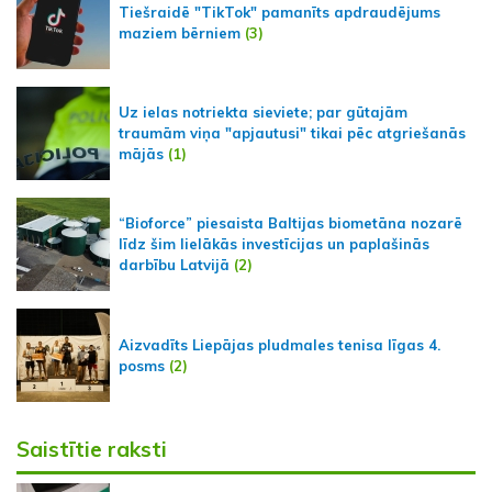
Tiešraidē "TikTok" pamanīts apdraudējums
maziem bērniem
(3)
Uz ielas notriekta sieviete; par gūtajām
traumām viņa "apjautusi" tikai pēc atgriešanās
mājās
(1)
“Bioforce” piesaista Baltijas biometāna nozarē
līdz šim lielākās investīcijas un paplašinās
darbību Latvijā
(2)
Aizvadīts Liepājas pludmales tenisa līgas 4.
posms
(2)
Saistītie raksti