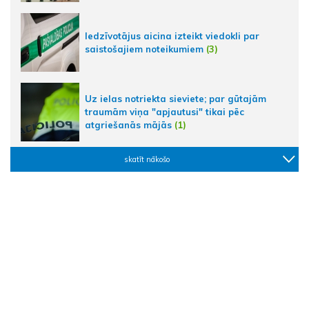
Iedzīvotājus aicina izteikt viedokli par
saistošajiem noteikumiem
(3)
Uz ielas notriekta sieviete; par gūtajām
traumām viņa "apjautusi" tikai pēc
atgriešanās mājās
(1)
skatīt nākošo