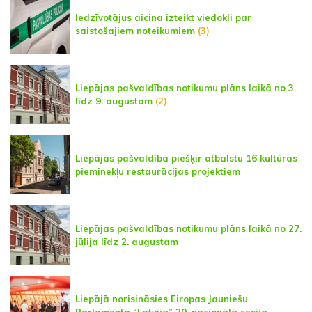
Iedzīvotājus aicina izteikt viedokli par
saistošajiem noteikumiem
(3)
Liepājas pašvaldības notikumu plāns laikā no 3.
līdz 9. augustam
(2)
Liepājas pašvaldība piešķir atbalstu 16 kultūras
pieminekļu restaurācijas projektiem
Liepājas pašvaldības notikumu plāns laikā no 27.
jūlija līdz 2. augustam
Liepājā norisināsies Eiropas Jauniešu
Parlamenta “Latvija” 20. nacionālā sesija