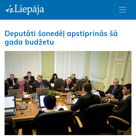
Deputāti šonedēļ apstiprinās šā
gada budžetu