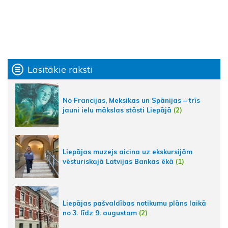
Lasītākie raksti
No Francijas, Meksikas un Spānijas – trīs
jauni ielu mākslas stāsti Liepājā
(2)
Liepājas muzejs aicina uz ekskursijām
vēsturiskajā Latvijas Bankas ēkā
(1)
Liepājas pašvaldības notikumu plāns laikā
no 3. līdz 9. augustam
(2)