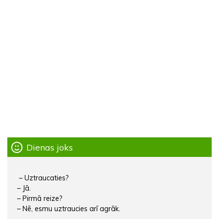
Dienas joks
– Uztraucaties?
– Jā.
– Pirmā reize?
– Nē, esmu uztraucies arī agrāk.