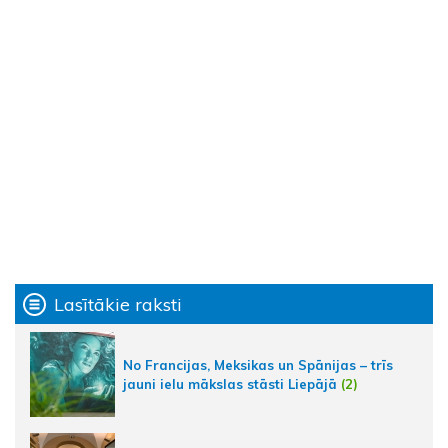
Lasītākie raksti
No Francijas, Meksikas un Spānijas – trīs
jauni ielu mākslas stāsti Liepājā
(2)