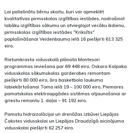
Lai palielinātu bērnu skaitu, kuri var apmeklēt
kvalitatīvas pirmsskolas izglītības iestādes, nodrošinot
labāku izglītības sākumu un atvieglojot vecāku ikdienu,
pirmsskolas izglītības iestādes "Kriksītis"
paplašināšanai Veidenbauma ielā 16 piešķirti 613 325
eiro.
Rietumkrasta vidusskolā plānota Montesori
programmas ieviešana par 69 448 eiro, Oskara Kalpaka
vidusskolas sākumskolas garderobes remontam
piešķirti 80 000 eiro, āra basketbola laukuma
labiekārtošanai Toma ielā 19 – 100 000 eiro, Piemares
pamatskolas elektroapgādes sistēmas atjaunošanai ar
griestu remontu 1. daļai – 91 192 eiro.
Pamatu hidroizolācijai un drenāžas izbūvei Liepājas
Čakstes vidusskolai un Liepājas Draudzīgā aicinājuma
vidusskolai piešķirti 62 257 eiro.