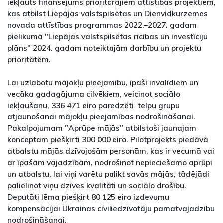
iekļauts finansējums prioritārajiem attīstības projektiem,
kas atbilst Liepājas valstspilsētas un Dienvidkurzemes
novada attīstības programmas 2022.–2027. gadam
pielikumā "Liepājas valstspilsētas rīcības un investīciju
plāns" 2024. gadam noteiktajām darbību un projektu
prioritātēm.
Lai uzlabotu mājokļu pieejamību, īpaši invalīdiem un
vecāka gadagājuma cilvēkiem, veicinot sociālo
iekļaušanu, 336 471 eiro paredzēti telpu grupu
atjaunošanai mājokļu pieejamības nodrošināšanai.
Pakalpojumam "Aprūpe mājās" atbilstoši jaunajam
konceptam piešķirti 300 000 eiro. Pilotprojekts piedāvā
atbalstu mājās dzīvojošām personām, kas ir vecumā vai
ar īpašām vajadzībām, nodrošinot nepieciešamo aprūpi
un atbalstu, lai viņi varētu palikt savās mājās, tādējādi
palielinot viņu dzīves kvalitāti un sociālo drošību.
Deputāti lēma piešķirt 80 125 eiro izdevumu
kompensācijai Ukrainas civiliedzīvotāju pamatvajadzību
nodrošināšanai.