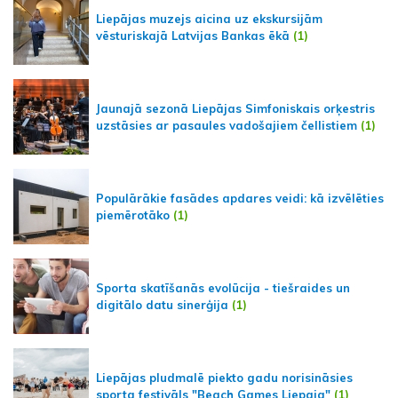
Liepājas muzejs aicina uz ekskursijām
vēsturiskajā Latvijas Bankas ēkā
(1)
Jaunajā sezonā Liepājas Simfoniskais orķestris
uzstāsies ar pasaules vadošajiem čellistiem
(1)
Populārākie fasādes apdares veidi: kā izvēlēties
piemērotāko
(1)
Sporta skatīšanās evolūcija - tiešraides un
digitālo datu sinerģija
(1)
Liepājas pludmalē piekto gadu norisināsies
sporta festivāls "Beach Games Liepaja"
(1)