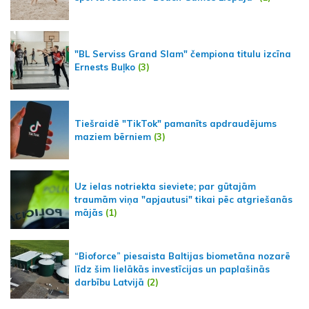
"BL Serviss Grand Slam" čempiona titulu izcīna
Ernests Buļko
(3)
Tiešraidē "TikTok" pamanīts apdraudējums
maziem bērniem
(3)
Uz ielas notriekta sieviete; par gūtajām
traumām viņa "apjautusi" tikai pēc atgriešanās
mājās
(1)
“Bioforce” piesaista Baltijas biometāna nozarē
līdz šim lielākās investīcijas un paplašinās
darbību Latvijā
(2)