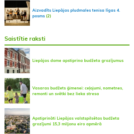
Aizvadīts Liepājas pludmales tenisa līgas 4.
posms
(2)
Saistītie raksti
Liepājas dome apstiprina budžeta grozījumus
Vasaras budžets ģimenei: ceļojumi, nometnes,
remonti un svētki bez lieka stresa
Apstiprināti Liepājas valstspilsētas budžeta
grozījumi 15,3 miljonu eiro apmērā