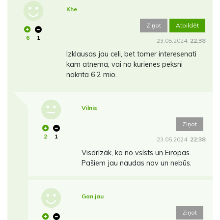
Khe
Ziņot
Atbildēt
6
1
23.05.2024.
22:38
Izklausas jau celi, bet tomer interesenati
kam atnema, vai no kurienes peksni
nokrita 6,2 mio.
Vilnis
Ziņot
2
1
23.05.2024.
22:38
Visdrīzāk, ka no vslsts un Eiropas.
Pašiem jau naudas nav un nebūs.
Gan jau
Ziņot