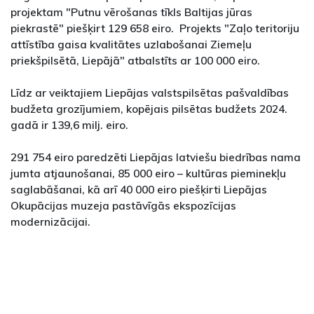
projektam "Putnu vērošanas tīkls Baltijas jūras
piekrastē" piešķirt 129 658 eiro. Projekts "Zaļo teritoriju
attīstība gaisa kvalitātes uzlabošanai Ziemeļu
priekšpilsētā, Liepājā" atbalstīts ar 100 000 eiro.
Līdz ar veiktajiem Liepājas valstspilsētas pašvaldības
budžeta grozījumiem, kopējais pilsētas budžets 2024.
gadā ir 139,6 milj. eiro.
291 754 eiro paredzēti Liepājas latviešu biedrības nama
jumta atjaunošanai, 85 000 eiro – kultūras pieminekļu
saglabāšanai, kā arī 40 000 eiro piešķirti Liepājas
Okupācijas muzeja pastāvīgās ekspozīcijas
modernizācijai.