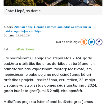
Foto: Liepājas dome
Autors:
Zita Lazdāne, Liepājas domes sabiedrisko attiecību un
mārketinga daļas vadītāja
Datums:
23.05.2024
Dalies ar šo ziņu:
Birkas:
budžets
,
Dome
Lai nodrošinātu Liepājas valstspilsētas 2024. gada
budžeta atbilstību ikdienas darbības uzturēšanai un
pamatdarbības vajadzībām, tostarp iedzīvotājiem
nepieciešamo pakalpojumu nodrošināšanai, kā arī
attīstības projektu realizēšanu, ceturtdien, 23. maija
Liepājas valstspilsētas domes sēdē apstiprināti 2024.
gada budžeta grozījumi 6,2 milj. eiro apmērā.
Attīstības projektu īstenošanai budžeta grozījumos