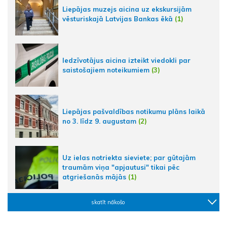
Liepājas muzejs aicina uz ekskursijām
vēsturiskajā Latvijas Bankas ēkā
(1)
Iedzīvotājus aicina izteikt viedokli par
saistošajiem noteikumiem
(3)
Liepājas pašvaldības notikumu plāns laikā
no 3. līdz 9. augustam
(2)
Uz ielas notriekta sieviete; par gūtajām
traumām viņa "apjautusi" tikai pēc
atgriešanās mājās
(1)
skatīt nākošo