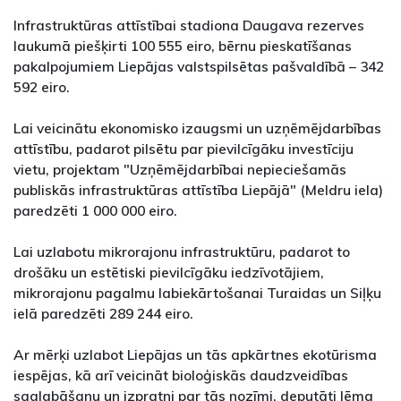
Infrastruktūras attīstībai stadiona Daugava rezerves
laukumā piešķirti 100 555 eiro, bērnu pieskatīšanas
pakalpojumiem Liepājas valstspilsētas pašvaldībā – 342
592 eiro.
Lai veicinātu ekonomisko izaugsmi un uzņēmējdarbības
attīstību, padarot pilsētu par pievilcīgāku investīciju
vietu, projektam "Uzņēmējdarbībai nepieciešamās
publiskās infrastruktūras attīstība Liepājā" (Meldru iela)
paredzēti 1 000 000 eiro.
Lai uzlabotu mikrorajonu infrastruktūru, padarot to
drošāku un estētiski pievilcīgāku iedzīvotājiem,
mikrorajonu pagalmu labiekārtošanai Turaidas un Siļķu
ielā paredzēti 289 244 eiro.
Ar mērķi uzlabot Liepājas un tās apkārtnes ekotūrisma
iespējas, kā arī veicināt bioloģiskās daudzveidības
saglabāšanu un izpratni par tās nozīmi, deputāti lēma