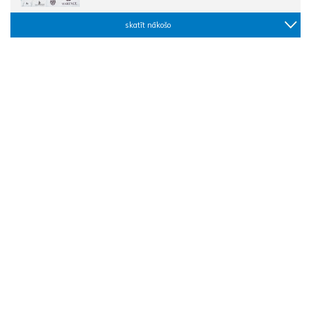
skatīt nākošo