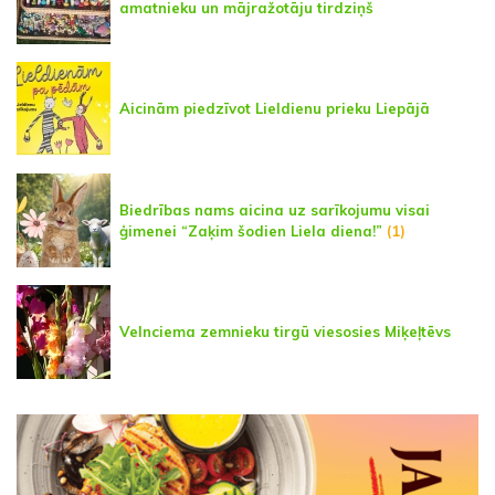
amatnieku un mājražotāju tirdziņš
Aicinām piedzīvot Lieldienu prieku Liepājā
Biedrības nams aicina uz sarīkojumu visai
ģimenei “Zaķim šodien Liela diena!”
(1)
Velnciema zemnieku tirgū viesosies Miķeļtēvs