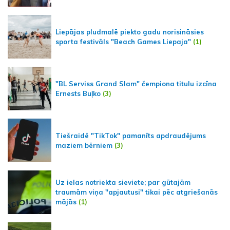
Liepājas pludmalē piekto gadu norisināsies
sporta festivāls "Beach Games Liepaja"
(1)
"BL Serviss Grand Slam" čempiona titulu izcīna
Ernests Buļko
(3)
Tiešraidē "TikTok" pamanīts apdraudējums
maziem bērniem
(3)
Uz ielas notriekta sieviete; par gūtajām
traumām viņa "apjautusi" tikai pēc atgriešanās
mājās
(1)