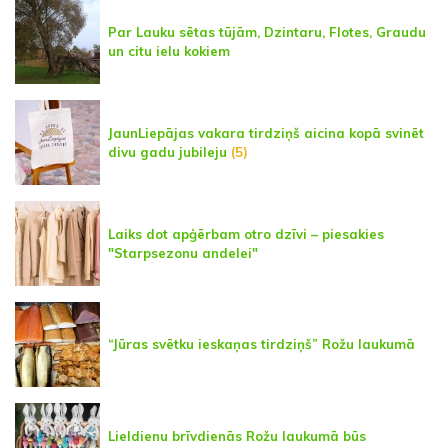
Par Lauku sētas tūjām, Dzintaru, Flotes, Graudu
un citu ielu kokiem
JaunLiepājas vakara tirdziņš aicina kopā svinēt
divu gadu jubileju
(5)
Laiks dot apģērbam otro dzīvi – piesakies
"Starpsezonu andelei"
“Jūras svētku ieskaņas tirdziņš” Rožu laukumā
Lieldienu brīvdienās Rožu laukumā būs