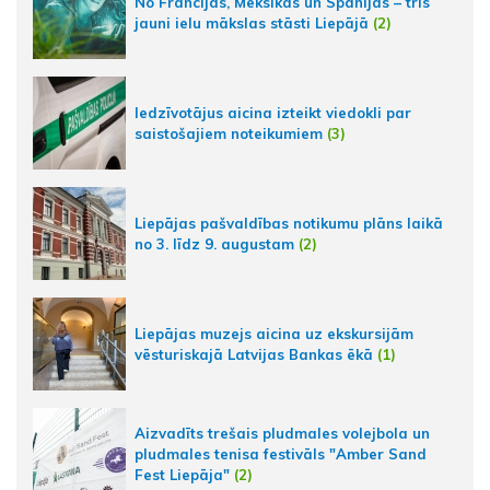
No Francijas, Meksikas un Spānijas – trīs
jauni ielu mākslas stāsti Liepājā
(2)
Iedzīvotājus aicina izteikt viedokli par
saistošajiem noteikumiem
(3)
Liepājas pašvaldības notikumu plāns laikā
no 3. līdz 9. augustam
(2)
Liepājas muzejs aicina uz ekskursijām
vēsturiskajā Latvijas Bankas ēkā
(1)
Aizvadīts trešais pludmales volejbola un
pludmales tenisa festivāls "Amber Sand
Fest Liepāja"
(2)