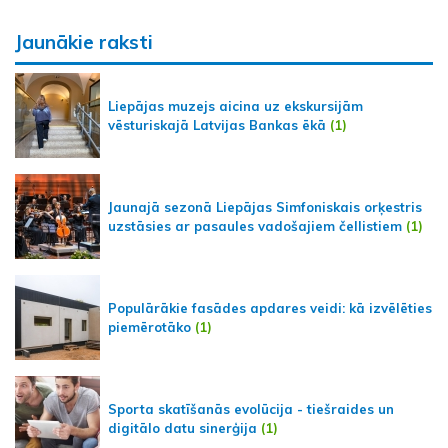
Jaunākie raksti
Liepājas muzejs aicina uz ekskursijām
vēsturiskajā Latvijas Bankas ēkā
(1)
Jaunajā sezonā Liepājas Simfoniskais orķestris
uzstāsies ar pasaules vadošajiem čellistiem
(1)
Populārākie fasādes apdares veidi: kā izvēlēties
piemērotāko
(1)
Sporta skatīšanās evolūcija - tiešraides un
digitālo datu sinerģija
(1)