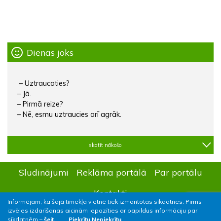
Dienas joks
– Uztraucaties?
– Jā.
– Pirmā reize?
– Nē, esmu uztraucies arī agrāk.
skatīt nākošo
Sludinājumi
Reklāma portālā
Par portālu
Kontakti
Informējam, ka šajā tīmekļa vietnē tiek izmantotas sīkdatnes. Pirms
izvēles izdarīšanas aicinām iepazīties ar papildus informāciju par
sīkdatnēm –
šeit.
Piekrītu
Nepiekrītu