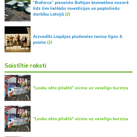
“Bioforce” piesaista Baltijas biometāna nozarē
līdz šim lielākās investīcijas un paplašinās
darbību Latvijā
(2)
Aizvadīts Liepājas pludmales tenisa līgas 4.
posms
(2)
Saistītie raksti
"Lauku sēta pilsētā" aicina uz veselīgu burziņu
"Lauku sēta pilsētā" aicina uz veselīgu burziņu