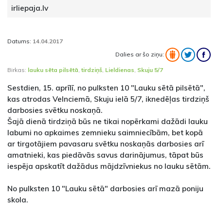
irliepaja.lv
Datums:
14.04.2017
Dalies ar šo ziņu:
Birkas:
lauku sēta pilsētā
,
tirdziņš
,
Lieldienas
,
Skuju 5/7
Sestdien, 15. aprīlī, no pulksten 10 "Lauku sētā pilsētā",
kas atrodas Velnciemā, Skuju ielā 5/7, iknedēļas tirdziņš
darbosies svētku noskaņā.
Šajā dienā tirdziņā būs ne tikai nopērkami dažādi lauku
labumi no apkaimes zemnieku saimniecībām, bet kopā
ar tirgotājiem pavasaru svētku noskaņās darbosies arī
amatnieki, kas piedāvās savus darinājumus, tāpat būs
iespēja apskatīt dažādus mājdzīvniekus no lauku sētām.
No pulksten 10 "Lauku sētā" darbosies arī mazā poniju
skola.