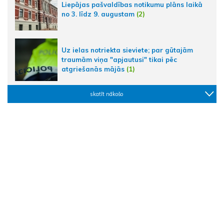
Liepājas pašvaldības notikumu plāns laikā
no 3. līdz 9. augustam
(2)
Uz ielas notriekta sieviete; par gūtajām
traumām viņa "apjautusi" tikai pēc
atgriešanās mājās
(1)
skatīt nākošo