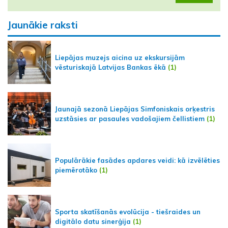
Jaunākie raksti
Liepājas muzejs aicina uz ekskursijām
vēsturiskajā Latvijas Bankas ēkā
(1)
Jaunajā sezonā Liepājas Simfoniskais orķestris
uzstāsies ar pasaules vadošajiem čellistiem
(1)
Populārākie fasādes apdares veidi: kā izvēlēties
piemērotāko
(1)
Sporta skatīšanās evolūcija - tiešraides un
digitālo datu sinerģija
(1)