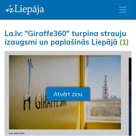
La.lv: "Giraffe360" turpina strauju
izaugsmi un paplašinās Liepājā
(1)
Atvērt ziņu