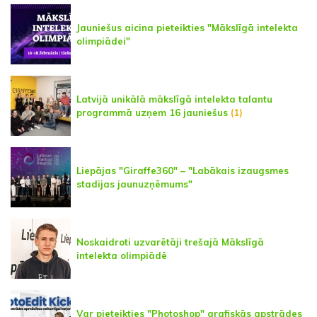
Jauniešus aicina pieteikties "Mākslīgā intelekta
olimpiādei"
Latvijā unikālā mākslīgā intelekta talantu
programmā uzņem 16 jauniešus
(1)
Liepājas "Giraffe360" – "Labākais izaugsmes
stadijas jaunuzņēmums"
Noskaidroti uzvarētāji trešajā Mākslīgā
intelekta olimpiādē
Var pieteikties "Photoshop" grafiskās apstrādes