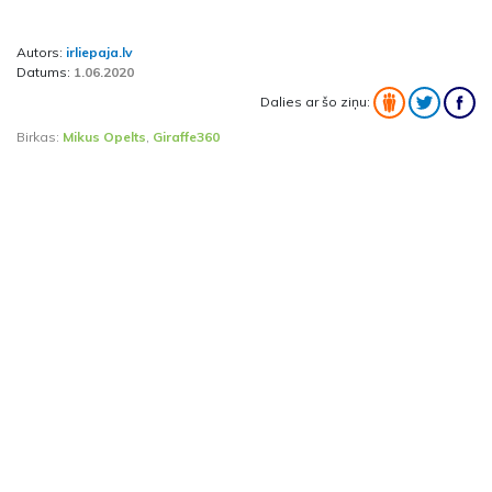
Autors:
irliepaja.lv
Datums:
1.06.2020
Dalies ar šo ziņu:
Birkas:
Mikus Opelts
,
Giraffe360