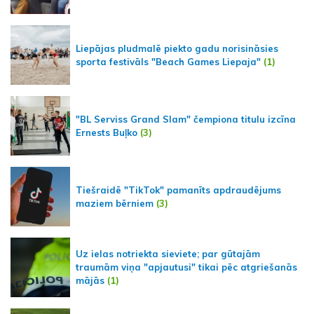
Liepājas pludmalē piekto gadu norisināsies
sporta festivāls "Beach Games Liepaja"
(1)
"BL Serviss Grand Slam" čempiona titulu izcīna
Ernests Buļko
(3)
Tiešraidē "TikTok" pamanīts apdraudējums
maziem bērniem
(3)
Uz ielas notriekta sieviete; par gūtajām
traumām viņa "apjautusi" tikai pēc atgriešanās
mājās
(1)