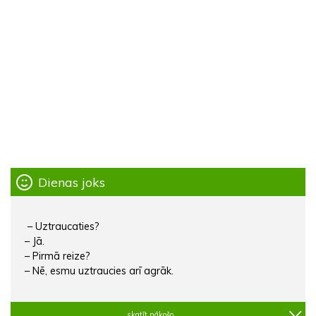
Dienas joks
– Uztraucaties?
– Jā.
– Pirmā reize?
– Nē, esmu uztraucies arī agrāk.
skatīt nākošo