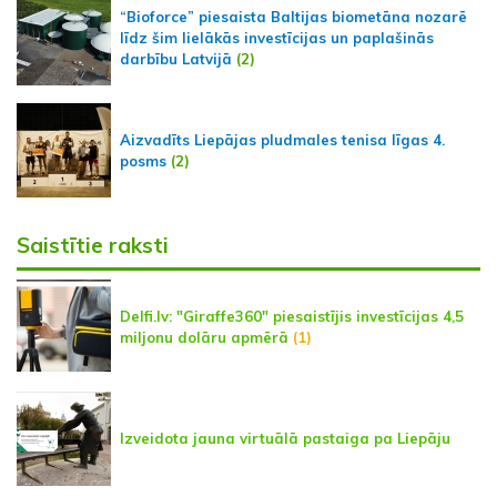
“Bioforce” piesaista Baltijas biometāna nozarē
līdz šim lielākās investīcijas un paplašinās
darbību Latvijā
(2)
Aizvadīts Liepājas pludmales tenisa līgas 4.
posms
(2)
Saistītie raksti
Delfi.lv: "Giraffe360" piesaistījis investīcijas 4,5
miljonu dolāru apmērā
(1)
Izveidota jauna virtuālā pastaiga pa Liepāju