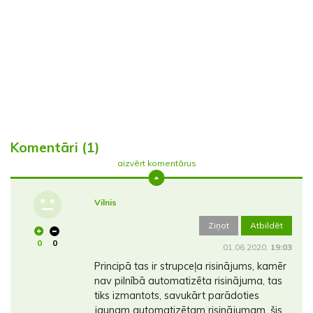
Komentāri (1)
aizvērt komentārus
Vilnis
Ziņot
Atbildēt
0
0
01.06.2020.
19:03
Principā tas ir strupceļa risinājums, kamēr
nav pilnībā automatizēta risinājuma, tas
tiks izmantots, savukārt parādoties
jaunam automatizētam risinājumam, šis