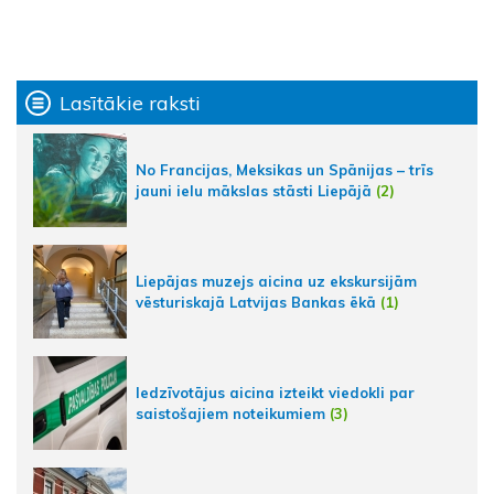
Lasītākie raksti
No Francijas, Meksikas un Spānijas – trīs
jauni ielu mākslas stāsti Liepājā
(2)
Liepājas muzejs aicina uz ekskursijām
vēsturiskajā Latvijas Bankas ēkā
(1)
Iedzīvotājus aicina izteikt viedokli par
saistošajiem noteikumiem
(3)