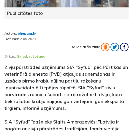
Publicitātes foto
Autors:
irliepaja.lv
Datums:
2.09.2021
Dalies ar šo ziņu:
Birkas:
Syfud
,
ražošana
Zivju pārstrādes uzņēmums SIA "Syfud" pēc Pārtikas un
veterinārā dienesta (PVD) atļaujas saņemšanas ir
uzsācis pirmo krabju nūjiņu partiju ražošanu
jaunizveidotajā Liepājas rūpnīcā. SIA "Syfud" zivju
pārstrādes rūpnīca šobrīd ir otrā ražotne Latvijā, kurā
tiek ražotas krabju nūjiņas gan vietējam, gan eksporta
tirgiem, informē uzņēmums.
SIA "Syfud" īpašnieks Sigits Ambrazevičs: "Latvija ir
bagāta ar zivju pārstrādes tradīcijām, tomēr vietējie