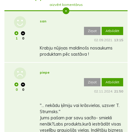
aizvērt komentārus
san
Ziņot
Atbildēt
1
0
02.09.2021.
13:15
Krabju nūjiņas maldinošs nosaukums
produktam pēc sastāva !
piepe
Ziņot
Atbildēt
0
0
02.11.2024.
21:50
"... nekādu ķīmiju vai krāsvielas, uzsver T.
Strumsks."
Jums pašam par savu sacīto- smiekli
nenāk?Labs produkts,kurā iestrādāt visas
veselību graujošās vielas. Indētāju bizness