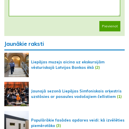
Pievienot
Jaunākie raksti
Liepājas muzejs aicina uz ekskursijām
vēsturiskajā Latvijas Bankas ēkā
(2)
Jaunajā sezonā Liepājas Simfoniskais orķestris
uzstāsies ar pasaules vadošajiem čellistiem
(1)
Populārākie fasādes apdares veidi: kā izvēlēties
piemērotāko
(3)