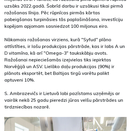
uzsāks 2022.gadā. Šobrīd darbu ir uzsākusi tikai pirmā
ražošanas līnija. Pēc rūpnīcas pirmās kārtas
pabeigšanas turpināsies tās paplašināšana, investīciju
kopējam apjomam sasniedzot 100 miljonus eiro.
Nākamais ražošanas virziens, kurā "Syfud" plāno
attīstīties, ir lašu produkcijas pārstrāde, kas ir labs A un
D vitamīna, kā arī "Omega-3" taukskābju avots.
Ražošanai nepieciešamās izejvielas tiks iepirktas
Norvēģijā un ASV. Lielāko daļu produkcijas (90%) ir
plānots eksportēt, bet Baltijas tirgū varētu palikt
aptuveni 10%.
S. Ambrazevičs ir Lietuvā labi pazīstams uzņēmējs ar
vairāk nekā 25 gadu pieredzi jūras velšu pārstrādes un
tirdzniecības nozarē.