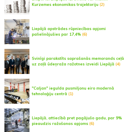
Kurzemes ekonomikas trajektoriju
(2)
Liepājā apstrādes rūpniecības apjomi
palielinājušies par 17,4%
(6)
Svinīgi parakstīts saprašanās memorands ceļā
uz zaļā ūdeņraža ražotnes izveidi Liepājā
(4)
"Caljan" iegulda pusmiljonu eiro modernā
tehnoloģiju centrā
(1)
Liepājā, attiecībā pret pagājušo gadu, par 9%
pieaudzis ražošanas apjoms
(6)