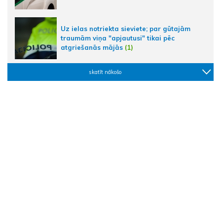
Uz ielas notriekta sieviete; par gūtajām
traumām viņa "apjautusi" tikai pēc
atgriešanās mājās
(1)
skatīt nākošo