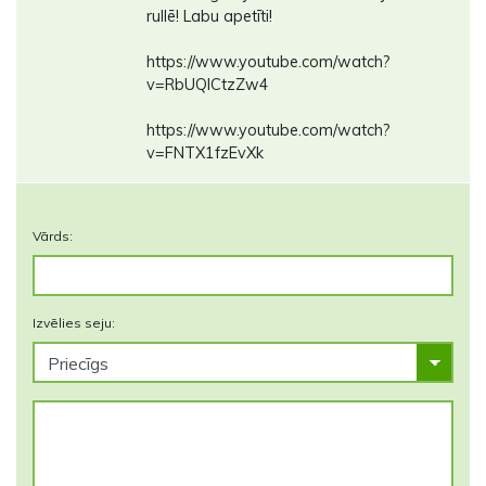
rullē! Labu apetīti!
https://www.youtube.com/watch?
v=RbUQICtzZw4
https://www.youtube.com/watch?
v=FNTX1fzEvXk
Vārds:
Izvēlies seju: