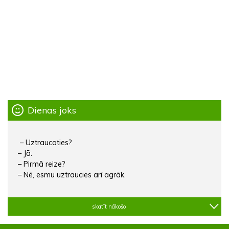
Dienas joks
– Uztraucaties?
– Jā.
– Pirmā reize?
– Nē, esmu uztraucies arī agrāk.
skatīt nākošo