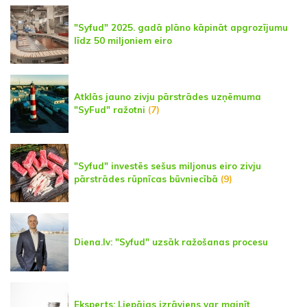
"Syfud" 2025. gadā plāno kāpināt apgrozījumu
līdz 50 miljoniem eiro
Atklās jauno zivju pārstrādes uzņēmuma
"SyFud" ražotni
(7)
"Syfud" investēs sešus miljonus eiro zivju
pārstrādes rūpnīcas būvniecībā
(9)
Diena.lv: "Syfud" uzsāk ražošanas procesu
Eksperts: Liepājas izrāviens var mainīt