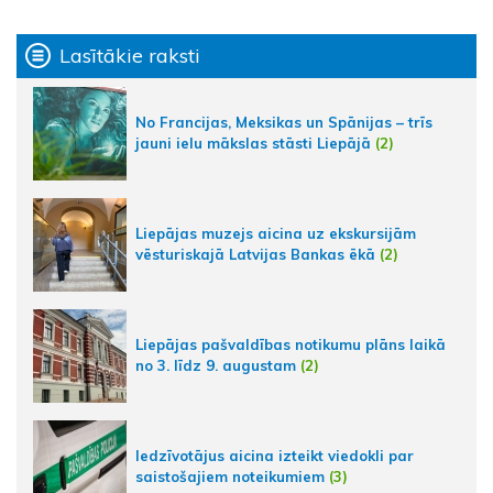
Lasītākie raksti
No Francijas, Meksikas un Spānijas – trīs
jauni ielu mākslas stāsti Liepājā
(2)
Liepājas muzejs aicina uz ekskursijām
vēsturiskajā Latvijas Bankas ēkā
(2)
Liepājas pašvaldības notikumu plāns laikā
no 3. līdz 9. augustam
(2)
Iedzīvotājus aicina izteikt viedokli par
saistošajiem noteikumiem
(3)