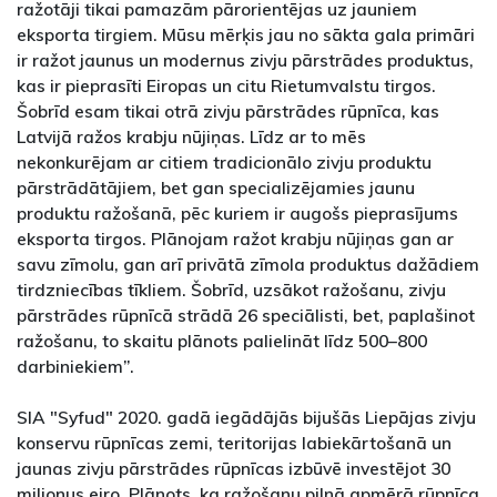
ražotāji tikai pamazām pārorientējas uz jauniem
eksporta tirgiem. Mūsu mērķis jau no sākta gala primāri
ir ražot jaunus un modernus zivju pārstrādes produktus,
kas ir pieprasīti Eiropas un citu Rietumvalstu tirgos.
Šobrīd esam tikai otrā zivju pārstrādes rūpnīca, kas
Latvijā ražos krabju nūjiņas. Līdz ar to mēs
nekonkurējam ar citiem tradicionālo zivju produktu
pārstrādātājiem, bet gan specializējamies jaunu
produktu ražošanā, pēc kuriem ir augošs pieprasījums
eksporta tirgos. Plānojam ražot krabju nūjiņas gan ar
savu zīmolu, gan arī privātā zīmola produktus dažādiem
tirdzniecības tīkliem. Šobrīd, uzsākot ražošanu, zivju
pārstrādes rūpnīcā strādā 26 speciālisti, bet, paplašinot
ražošanu, to skaitu plānots palielināt līdz 500–800
darbiniekiem”.
SIA "Syfud" 2020. gadā iegādājās bijušās Liepājas zivju
konservu rūpnīcas zemi, teritorijas labiekārtošanā un
jaunas zivju pārstrādes rūpnīcas izbūvē investējot 30
miljonus eiro. Plānots, ka ražošanu pilnā apmērā rūpnīca