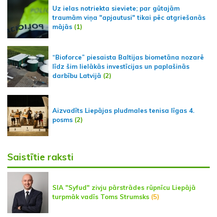
Uz ielas notriekta sieviete; par gūtajām
traumām viņa "apjautusi" tikai pēc atgriešanās
mājās
(1)
“Bioforce” piesaista Baltijas biometāna nozarē
līdz šim lielākās investīcijas un paplašinās
darbību Latvijā
(2)
Aizvadīts Liepājas pludmales tenisa līgas 4.
posms
(2)
Saistītie raksti
SIA "Syfud" zivju pārstrādes rūpnīcu Liepājā
turpmāk vadīs Toms Strumsks
(5)