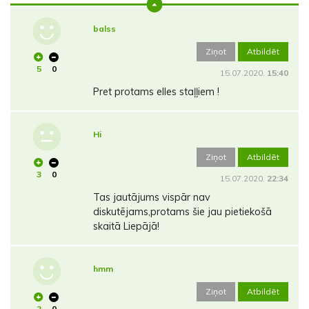
balss
Ziņot
Atbildēt
5
0
15.07.2020.
15:40
Pret protams elles staļļiem !
Hi
Ziņot
Atbildēt
3
0
15.07.2020.
22:34
Tas jautājums vispār nav
diskutējams,protams šie jau pietiekošā
skaitā Liepājā!
hmm
Ziņot
Atbildēt
2
0