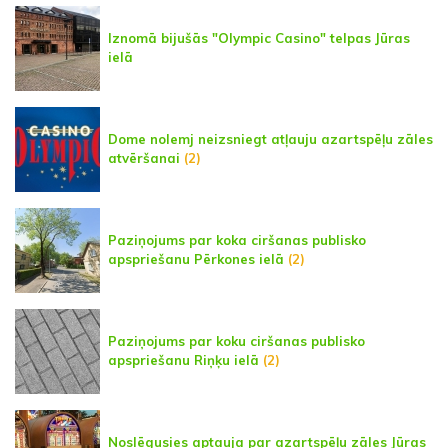
Iznomā bijušās "Olympic Casino" telpas Jūras
ielā
Dome nolemj neizsniegt atļauju azartspēļu zāles
atvēršanai
(2)
Paziņojums par koka ciršanas publisko
apspriešanu Pērkones ielā
(2)
Paziņojums par koku ciršanas publisko
apspriešanu Riņķu ielā
(2)
Noslēgusies aptauja par azartspēļu zāles Jūras