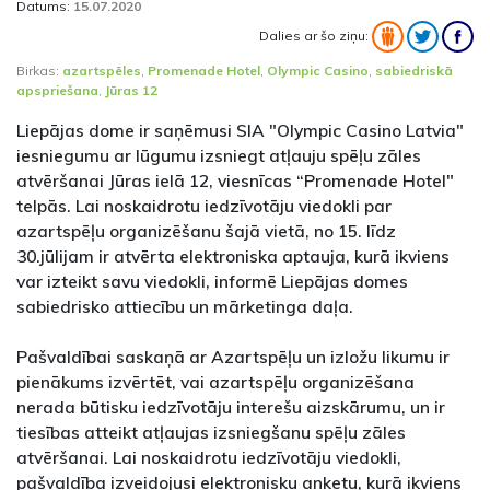
Datums:
15.07.2020
Dalies ar šo ziņu:
Birkas:
azartspēles
,
Promenade Hotel
,
Olympic Casino
,
sabiedriskā
apspriešana
,
Jūras 12
Liepājas dome ir saņēmusi SIA "Olympic Casino Latvia"
iesniegumu ar lūgumu izsniegt atļauju spēļu zāles
atvēršanai Jūras ielā 12, viesnīcas “Promenade Hotel"
telpās. Lai noskaidrotu iedzīvotāju viedokli par
azartspēļu organizēšanu šajā vietā, no 15. līdz
30.jūlijam ir atvērta elektroniska aptauja, kurā ikviens
var izteikt savu viedokli, informē Liepājas domes
sabiedrisko attiecību un mārketinga daļa.
Pašvaldībai saskaņā ar Azartspēļu un izložu likumu ir
pienākums izvērtēt, vai azartspēļu organizēšana
nerada būtisku iedzīvotāju interešu aizskārumu, un ir
tiesības atteikt atļaujas izsniegšanu spēļu zāles
atvēršanai. Lai noskaidrotu iedzīvotāju viedokli,
pašvaldība izveidojusi elektronisku anketu, kurā ikviens