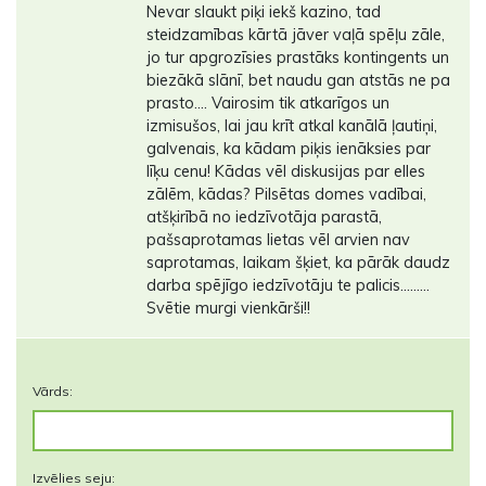
Nevar slaukt piķi iekš kazino, tad
steidzamības kārtā jāver vaļā spēļu zāle,
jo tur apgrozīsies prastāks kontingents un
biezākā slānī, bet naudu gan atstās ne pa
prasto.... Vairosim tik atkarīgos un
izmisušos, lai jau krīt atkal kanālā ļautiņi,
galvenais, ka kādam piķis ienāksies par
līķu cenu! Kādas vēl diskusijas par elles
zālēm, kādas? Pilsētas domes vadībai,
atšķirībā no iedzīvotāja parastā,
pašsaprotamas lietas vēl arvien nav
saprotamas, laikam šķiet, ka pārāk daudz
darba spējīgo iedzīvotāju te palicis.........
Svētie murgi vienkārši!!
Vārds:
Izvēlies seju: