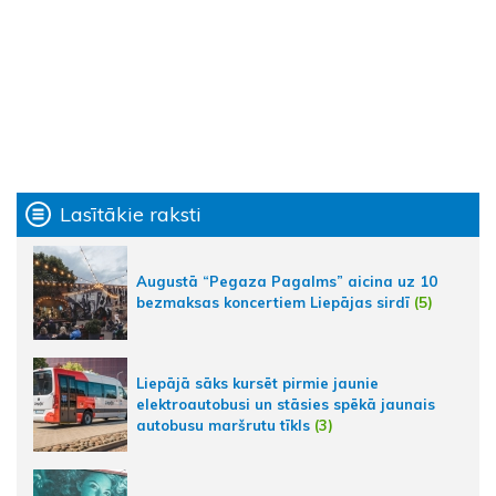
Lasītākie raksti
Augustā “Pegaza Pagalms” aicina uz 10
bezmaksas koncertiem Liepājas sirdī
(5)
Liepājā sāks kursēt pirmie jaunie
elektroautobusi un stāsies spēkā jaunais
autobusu maršrutu tīkls
(3)