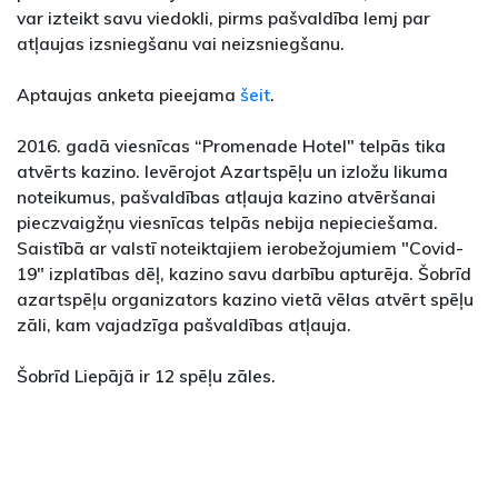
var izteikt savu viedokli, pirms pašvaldība lemj par
atļaujas izsniegšanu vai neizsniegšanu.
Aptaujas anketa pieejama
šeit
.
2016. gadā viesnīcas “Promenade Hotel" telpās tika
atvērts kazino. Ievērojot Azartspēļu un izložu likuma
noteikumus, pašvaldības atļauja kazino atvēršanai
pieczvaigžņu viesnīcas telpās nebija nepieciešama.
Saistībā ar valstī noteiktajiem ierobežojumiem "Covid-
19" izplatības dēļ, kazino savu darbību apturēja. Šobrīd
azartspēļu organizators kazino vietā vēlas atvērt spēļu
zāli, kam vajadzīga pašvaldības atļauja.
Šobrīd Liepājā ir 12 spēļu zāles.