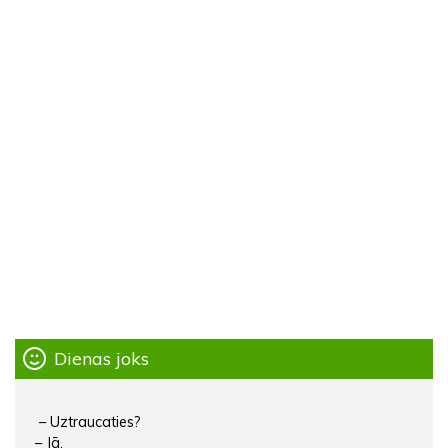
Dienas joks
– Uztraucaties?
– Jā.