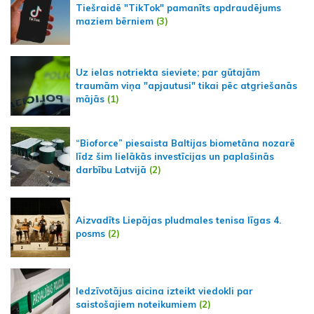
Tiešraidē "TikTok" pamanīts apdraudējums
maziem bērniem
(3)
Uz ielas notriekta sieviete; par gūtajām
traumām viņa "apjautusi" tikai pēc atgriešanās
mājās
(1)
“Bioforce” piesaista Baltijas biometāna nozarē
līdz šim lielākās investīcijas un paplašinās
darbību Latvijā
(2)
Aizvadīts Liepājas pludmales tenisa līgas 4.
posms
(2)
Iedzīvotājus aicina izteikt viedokli par
saistošajiem noteikumiem
(2)