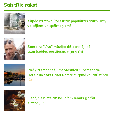
Saistītie raksti
Kāpēc kriptovalūtas ir tik populāras starp likmju
veicējiem un spēlmaņiem?
Santa.lv: "Līvu" mūziķa dēls atklāj, kā
azartspēles postījušas viņa dzīvi
Piešķirts finansējums viesnīcu "Promenade
Hotel" un "Art Hotel Roma" turpmākai attīstībai
(1)
Liepājnieki steidz baudīt "Ziemas garšu
simfoniju"