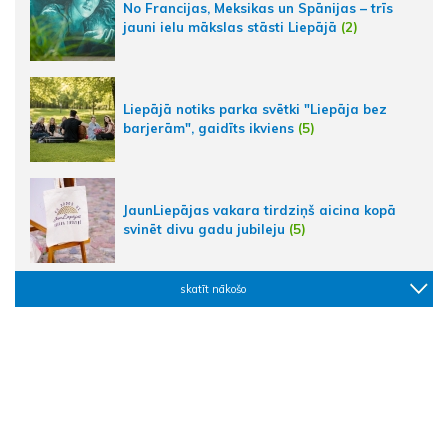
No Francijas, Meksikas un Spānijas – trīs
jauni ielu mākslas stāsti Liepājā
(2)
Liepājā notiks parka svētki "Liepāja bez
barjerām", gaidīts ikviens
(5)
JaunLiepājas vakara tirdziņš aicina kopā
svinēt divu gadu jubileju
(5)
skatīt nākošo