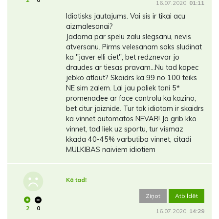
16.07.2020.
01:11
Idiotisks jautajums. Vai sis ir tikai acu
aizmalesanai?
Jadoma par spelu zalu slegsanu, nevis
atversanu. Pirms velesanam saks sludinat
ka "javer elli ciet", bet redznevar jo
draudes ar tiesas pravam...Nu tad kapec
jebko atlaut? Skaidrs ka 99 no 100 teiks
NE sim zalem. Lai jau paliek tani 5*
promenadee ar face controlu ka kazino,
bet citur jaiznide. Tur tak idiotam ir skaidrs
ka vinnet automatos NEVAR! Ja grib kko
vinnet, tad liek uz sportu, tur vismaz
kkada 40-45% varbutiba vinnet, citadi
MULKIBAS naiviem idiotiem
Kā tad!
Ziņot
Atbildēt
2
0
16.07.2020.
14:29