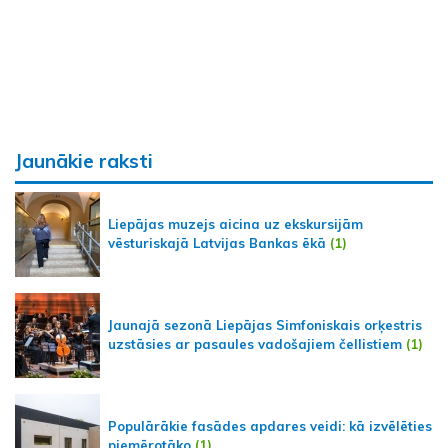
Jaunākie raksti
Liepājas muzejs aicina uz ekskursijām
vēsturiskajā Latvijas Bankas ēkā
(1)
Jaunajā sezonā Liepājas Simfoniskais orķestris
uzstāsies ar pasaules vadošajiem čellistiem
(1)
Populārākie fasādes apdares veidi: kā izvēlēties
piemērotāko
(1)