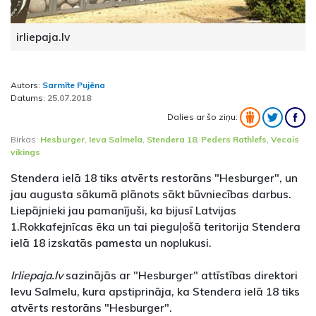
irliepaja.lv
Autors:
Sarmīte Pujēna
Datums:
25.07.2018
Dalies ar šo ziņu:
Birkas:
Hesburger
,
Ieva Salmela
,
Stendera 18
,
Peders Rathlefs
,
Vecais
vikings
Stendera ielā 18 tiks atvērts restorāns "Hesburger", un
jau augusta sākumā plānots sākt būvniecības darbus.
Liepājnieki jau pamanījuši, ka bijusī Latvijas
1.Rokkafejnīcas ēka un tai pieguļošā teritorija Stendera
ielā 18 izskatās pamesta un noplukusi.
Irliepaja.lv
sazinājās ar "Hesburger" attīstības direktori
Ievu Salmelu, kura apstiprināja, ka Stendera ielā 18 tiks
atvērts restorāns "Hesburger".