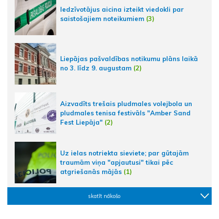
Iedzīvotājus aicina izteikt viedokli par
saistošajiem noteikumiem
(3)
Liepājas pašvaldības notikumu plāns laikā
no 3. līdz 9. augustam
(2)
Aizvadīts trešais pludmales volejbola un
pludmales tenisa festivāls "Amber Sand
Fest Liepāja"
(2)
Uz ielas notriekta sieviete; par gūtajām
traumām viņa "apjautusi" tikai pēc
atgriešanās mājās
(1)
skatīt nākošo