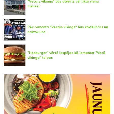
"Vecais vikings" būs atvērts vēl tikai vienu
mēnesi
Pēc remonta "Vecais vikings" būs kokteiļbārs un
naktsklubs
"Hesburger" vērtē iespējas kā izmantot "Vecā
vikinga" telpas