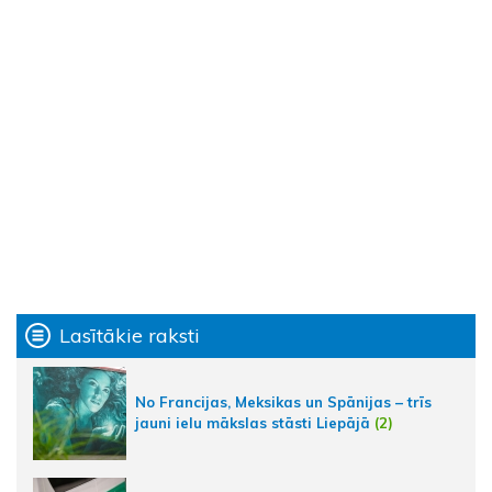
Lasītākie raksti
No Francijas, Meksikas un Spānijas – trīs
jauni ielu mākslas stāsti Liepājā
(2)