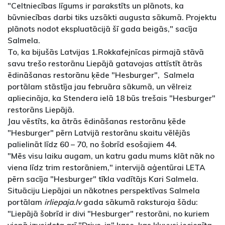
"Celtniecības līgums ir parakstīts un plānots, ka
būvniecības darbi tiks uzsākti augusta sākumā. Projektu
plānots nodot ekspluatācijā šī gada beigās," sacīja
Salmela.
To, ka bijušās Latvijas 1.Rokkafejnīcas pirmajā stāvā
savu trešo restorānu Liepājā gatavojas attīstīt ātrās
ēdināšanas restorānu ķēde "Hesburger", Salmela
portālam stāstīja jau februāra sākumā, un vēlreiz
apliecināja, ka Stendera ielā 18 būs trešais "Hesburger"
restorāns Liepājā.
Jau vēstīts, ka ātrās ēdināšanas restorānu ķēde
"Hesburger" pērn Latvijā restorānu skaitu vēlējās
palielināt līdz 60 – 70, no šobrīd esošajiem 44.
"Mēs visu laiku augam, un katru gadu mums klāt nāk no
viena līdz trim restorāniem," intervijā aģentūrai LETA
pērn sacīja "Hesburger" tīkla vadītājs Kari Salmela.
Situāciju Liepājai un nākotnes perspektīvas Salmela
portālam
irliepaja.lv
gada sākumā raksturoja šādu:
"Liepājā šobrīd ir divi "Hesburger" restorāni, no kuriem
vienā izveidota arī "Drive-in" kase, kas kļuvusi iecienīta