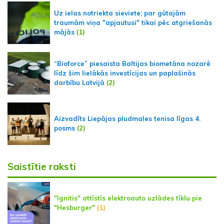
Uz ielas notriekta sieviete; par gūtajām
traumām viņa "apjautusi" tikai pēc atgriešanās
mājās
(1)
“Bioforce” piesaista Baltijas biometāna nozarē
līdz šim lielākās investīcijas un paplašinās
darbību Latvijā
(2)
Aizvadīts Liepājas pludmales tenisa līgas 4.
posms
(2)
Saistītie raksti
"Ignitis" attīstīs elektroauto uzlādes tīklu pie
"Hesburger"
(1)