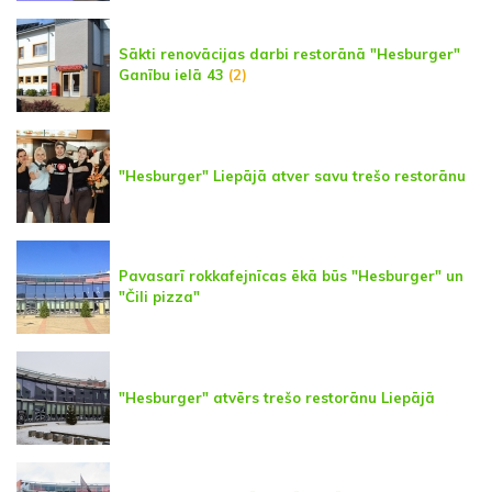
Sākti renovācijas darbi restorānā "Hesburger"
Ganību ielā 43
(2)
"Hesburger" Liepājā atver savu trešo restorānu
Pavasarī rokkafejnīcas ēkā būs "Hesburger" un
"Čili pizza"
"Hesburger" atvērs trešo restorānu Liepājā