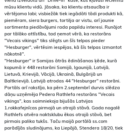
mūsu klientu vidū. Jāsaka, ka klientu atsaucība ir
vērtējama labi; visbiežāk tiek iegādāti tādi produkti kā,
piemēram, siera burgers, tortilja ar vistu, arī jaunie
sortimenta piedāvājumi rada papildu interesi. Runājot
par tālāko attīstību, tad ņemot vērā, ka restorāns
"Vecais vikings" tiks slēgts un šīs telpas pieder
"Hesburger", vērtēsim iespējas, kā šīs telpas izmantot
nākotnē".
"Hesburger" ir Somijas ātrās ēdināšanas ķēde, kurā
kopumā ir 448 restorāni Somijā, Igaunijā, Latvijā,
Lietuvā, Krievijā, Vācijā, Ukrainā, Bulgārijā un
Baltkrievijā. Latvijā atrodas 44 "Hesburger" restorāni.
Portāls arī rakstīja, ka pērn 2.septembrī durvis slēdza
dāņu uzņēmēja Pedera Rathlefa restorāns "Vecais
vikings", kas saimniekoja bijušās Latvijas
1.rokkafejnīcas pirmajā un otrajā stāvā. Gada nogalē
Rathlefs atvēra naktsklubu ēkas otrajā stāvā, bet
pirmais palika tukšs. Taču maijā portālā ss.com
parādījās sludinājums, ka Liepājā, Stendera 18/20, tiek