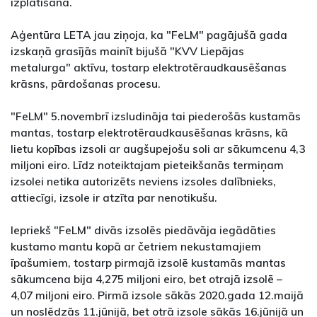
izplatīšana.
Aģentūra LETA jau ziņoja, ka "FeLM" pagājušā gada
izskaņā grasījās mainīt bijušā "KVV Liepājas
metalurga" aktīvu, tostarp elektrotēraudkausēšanas
krāsns, pārdošanas procesu.
"FeLM" 5.novembrī izsludināja tai piederošās kustamās
mantas, tostarp elektrotēraudkausēšanas krāsns, kā
lietu kopības izsoli ar augšupejošu soli ar sākumcenu 4,3
miljoni eiro. Līdz noteiktajam pieteikšanās termiņam
izsolei netika autorizēts neviens izsoles dalībnieks,
attiecīgi, izsole ir atzīta par nenotikušu.
Iepriekš "FeLM" divās izsolēs piedāvāja iegādāties
kustamo mantu kopā ar četriem nekustamajiem
īpašumiem, tostarp pirmajā izsolē kustamās mantas
sākumcena bija 4,275 miljoni eiro, bet otrajā izsolē –
4,07 miljoni eiro. Pirmā izsole sākās 2020.gada 12.maijā
un noslēdzās 11.jūnijā, bet otrā izsole sākās 16.jūnijā un