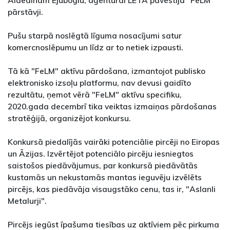
pārstāvji.
Pušu starpā noslēgtā līguma nosacījumi satur
komercnoslēpumu un līdz ar to netiek izpausti.
Tā kā "FeLM" aktīvu pārdošana, izmantojot publisko
elektronisko izsoļu platformu, nav devusi gaidīto
rezultātu, ņemot vērā "FeLM" aktīvu specifiku,
2020.gada decembrī tika veiktas izmaiņas pārdošanas
stratēģijā, organizējot konkursu.
Konkursā piedalījās vairāki potenciālie pircēji no Eiropas
un Āzijas. Izvērtējot potenciālo pircēju iesniegtos
saistošos piedāvājumus, par konkursā piedāvātās
kustamās un nekustamās mantas ieguvēju izvēlēts
pircējs, kas piedāvāja visaugstāko cenu, tas ir, "Aslanli
Metalurji".
Pircējs iegūst īpašuma tiesības uz aktīviem pēc pirkuma