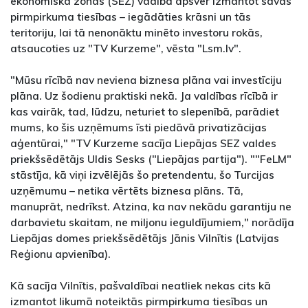
ekonomiskā zonas (SEZ) vadība apsver izmantot savas
pirmpirkuma tiesības – iegādāties krāsni un tās
teritoriju, lai tā nenonāktu minēto investoru rokās,
atsaucoties uz "TV Kurzeme", vēsta "Lsm.lv".
"Mūsu rīcībā nav neviena biznesa plāna vai investīciju
plāna. Uz šodienu praktiski nekā. Ja valdības rīcībā ir
kas vairāk, tad, lūdzu, neturiet to slepenībā, parādiet
mums, ko šis uzņēmums īsti piedāvā privatizācijas
aģentūrai," "TV Kurzeme sacīja Liepājas SEZ valdes
priekšsēdētājs Uldis Sesks ("Liepājas partija"). ""FeLM"
stāstīja, kā viņi izvēlējās šo pretendentu, šo Turcijas
uzņēmumu – netika vērtēts biznesa plāns. Tā,
manuprāt, nedrīkst. Atzina, ka nav nekādu garantiju ne
darbavietu skaitam, ne miljonu ieguldījumiem," norādīja
Liepājas domes priekšsēdētājs Jānis Vilnītis (Latvijas
Reģionu apvienība).
Kā sacīja Vilnītis, pašvaldībai neatliek nekas cits kā
izmantot likumā noteiktās pirmpirkuma tiesības un