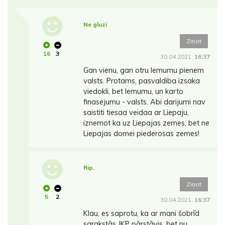
Ne gluzi
Ziņot
16
3
30.04.2021.
16:37
Gan vienu, gan otru lemumu pienem
valsts. Protams, pasvaldiba izsaka
viedokli, bet lemumu, un karto
finasejumu - valsts. Abi darijumi nav
saistiti tiesaa veidaa ar Liepaju,
iznemot ka uz Liepajas zemes, bet ne
Liepajas domei piederosas zemes!
Rip.
Ziņot
5
2
30.04.2021.
16:37
Klau, es saprotu, ka ar mani šobrīd
sarakstās JKP pārstāvis, bet nu