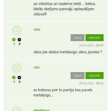
un vāciešus un saņēma vietā ... turkus.
Ideāls darījums pamuļķi, aplaudējam
stāvus!!!
uldis
Ziņot
Atbildēt
2
0
30.04.2021.
20:07
cikos pie darba metalurga ,cikos jacelas ?
udis
Ziņot
Atbildēt
6
9
30.04.2021.
20:11
es balsosu par to partiju kas pacels
metalurgu ...
Metalfanss