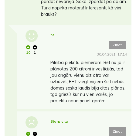
pārdot nevarēja. Sāka izpārdot pa daļām.
Turki nopirka motoru! Interesanti, kā viņi
brauks?
ns
Ziņot
10
1
30.04.2021.
17:14
Pilnībā piekrītu piemēram. Bet nu ja ir
plānotas 200 citroni investīcijās, tad
jau angāru vienu aiz otra var
uzbūvēt, BET viegli viņiem šeit nebūs,
domes seska ļaudis bija citos plānos,
tgd griezīs kur nu vien varēs, jo
projektu naudiņa iet garām....
Starp citu
Ziņot