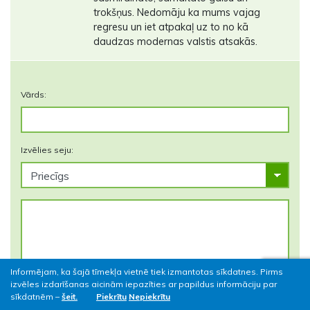
trokšņus. Nedomāju ka mums vajag
regresu un iet atpakaļ uz to no kā
daudzas modernas valstis atsakās.
Vārds:
Izvēlies seju:
Informējam, ka šajā tīmekļa vietnē tiek izmantotas sīkdatnes. Pirms
izvēles izdarīšanas aicinām iepazīties ar papildus informāciju par
sīkdatnēm –
šeit.
Piekrītu
Nepiekrītu