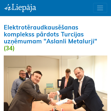
Elektrotēraudkausēšanas
komplekss pārdots Turcijas
uzņēmumam "Aslanli Metalurji"
(34)