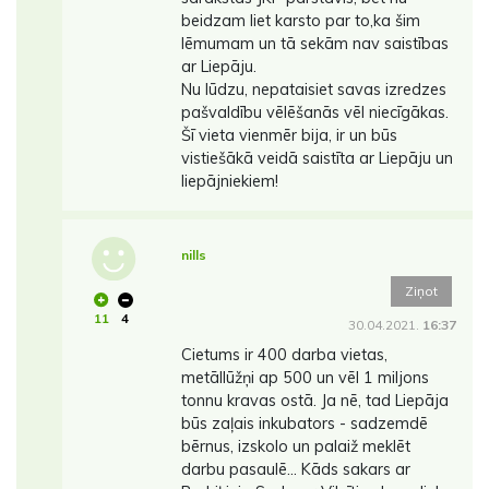
beidzam liet karsto par to,ka šim
lēmumam un tā sekām nav saistības
ar Liepāju.
Nu lūdzu, nepataisiet savas izredzes
pašvaldību vēlēšanās vēl niecīgākas.
Šī vieta vienmēr bija, ir un būs
vistiešākā veidā saistīta ar Liepāju un
liepājniekiem!
nills
Ziņot
11
4
30.04.2021.
16:37
Cietums ir 400 darba vietas,
metāllūžņi ap 500 un vēl 1 miljons
tonnu kravas ostā. Ja nē, tad Liepāja
būs zaļais inkubators - sadzemdē
bērnus, izskolo un palaiž meklēt
darbu pasaulē... Kāds sakars ar