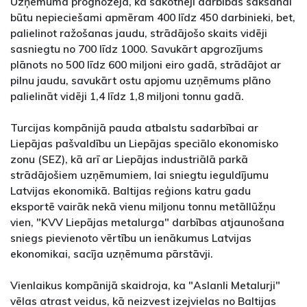
Uzņēmumā prognozēja, ka sākotnēji darbības sākšanai
būtu nepieciešami apmēram 400 līdz 450 darbinieki, bet,
palielinot ražošanas jaudu, strādājošo skaits vidēji
sasniegtu no 700 līdz 1000. Savukārt apgrozījums
plānots no 500 līdz 600 miljoni eiro gadā, strādājot ar
pilnu jaudu, savukārt ostu apjomu uzņēmums plāno
palielināt vidēji 1,4 līdz 1,8 miljoni tonnu gadā.
Turcijas kompānijā pauda atbalstu sadarbībai ar
Liepājas pašvaldību un Liepājas speciālo ekonomisko
zonu (SEZ), kā arī ar Liepājas industriālā parkā
strādājošiem uzņēmumiem, lai sniegtu ieguldījumu
Latvijas ekonomikā. Baltijas reģions katru gadu
eksportē vairāk nekā vienu miljonu tonnu metāllūžņu
vien, "KVV Liepājas metalurga" darbības atjaunošana
sniegs pievienoto vērtību un ienākumus Latvijas
ekonomikai, sacīja uzņēmuma pārstāvji.
Vienlaikus kompānijā skaidroja, ka "Aslanli Metalurji"
vēlas atrast veidus, kā neizvest izejvielas no Baltijas