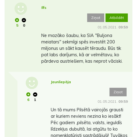
Ilfs
Ziņot
Atbildēt
5
0
01.05.2021.
09:59
Ne mazāko šaubu, ka SIA "Buljona
meiatars" sekmīgi spēs investēt 200
miljonus un sākt kausēt tēraudu. Būs tik
pat labs darījums, kā ar velmētavu, ko
pārdeva austriešiem, kas neprot vāciski.
Jaunliepāja
Ziņot
6
1
01.05.2021.
09:59
Un tā mums Pilsētā vairojās grausti
ar kuriem neviens nezina ko iesākt!
Pēc gadiem ,pilsēta, valsts, ieguldīs
līdzekļus dubultā, lai atgūtu to ko
nomenklatūristi sastrādājuši! Tuvākos