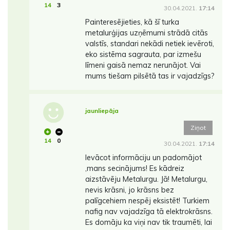
14
3
30.04.2021.
17:14
Painteresējieties, kā šī turka
metalurģijas uzņēmumi strādā citās
valstīs, standari nekādi netiek ievēroti,
eko sistēma sagrauta, par izmešu
līmeni gaisā nemaz nerunājot. Vai
mums tiešam pilsētā tas ir vajadzīgs?
jaunliepāja
Ziņot
14
0
30.04.2021.
17:14
Ievācot informāciju un padomājot
,mans secinājums! Es kādreiz
aizstāvēju Metalurgu. Jā! Metalurgu,
nevis krāsni, jo krāsns bez
palīgcehiem nespēj eksistēt! Turkiem
nafig nav vajadzīga tā elektrokrāsns.
Es domāju ka viņi nav tik traumēti, lai