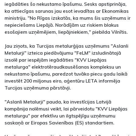
iegādāties šo nekustamo īpašumu. Sesks apstiprināja,
ka attiecīgas sarunas jau esot ievadītas ar Ekonomikas
ministriju. "No Rīgas izskatās, ka mums šis uzņēmums ir
nepieciešams Liepājā. Norādījām uz riskiem blakus
esošajiem uzņēmējiem, liepājniekiem," piebilda Vilnītis.
Jau ziņots, ka Turcijas metalurģijas uzņēmums "Aslanli
Metalurji" izteica piedāvājumu "FeLM" izsludinātajā
izsolē par iespējām iegādāties "KVV Liepājas
metalurga" elektrotēraudkausēšanas kompleksu un
nekustamo īpašumu, paredzot tuvāko piecu gadu laikā
investēt 200 miljonus eiro, aģentūru LETA informēja
Turcijas uzņēmuma pārstāvji.
"Aslanli Metalurji" pauda, ka investīcijas Latvijā
kompānija nolēmusi veikt, lai pārveidotu "KVV Liepājas
metalurgu" par efektīvu un ilgtspējīgu uzņēmumu
saskaņā ar Eiropas Savienības (ES) standartiem.