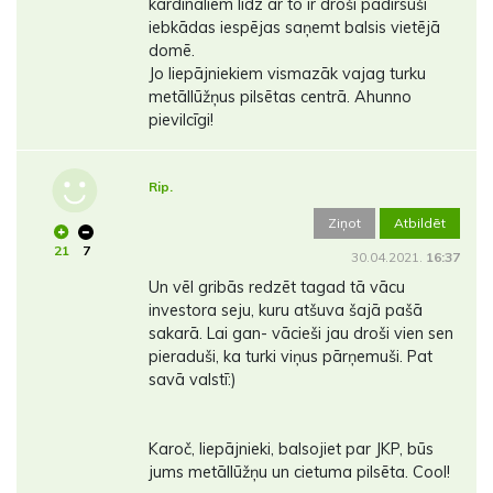
kardināliem līdz ar to ir droši padirsuši
iebkādas iespējas saņemt balsis vietējā
domē.
Jo liepājniekiem vismazāk vajag turku
metāllūžņus pilsētas centrā. Ahunno
pievilcīgi!
Rip.
Ziņot
Atbildēt
21
7
30.04.2021.
16:37
Un vēl gribās redzēt tagad tā vācu
investora seju, kuru atšuva šajā pašā
sakarā. Lai gan- vācieši jau droši vien sen
pieraduši, ka turki viņus pārņemuši. Pat
savā valstī:)
Karoč, liepājnieki, balsojiet par JKP, būs
jums metāllūžņu un cietuma pilsēta. Cool!