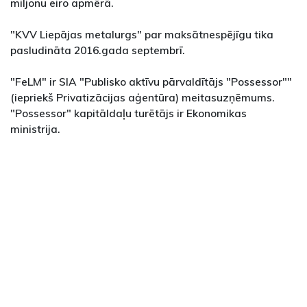
miljonu eiro apmērā.
"KVV Liepājas metalurgs" par maksātnespējīgu tika
pasludināta 2016.gada septembrī.
"FeLM" ir SIA "Publisko aktīvu pārvaldītājs "Possessor""
(iepriekš Privatizācijas aģentūra) meitasuzņēmums.
"Possessor" kapitāldaļu turētājs ir Ekonomikas
ministrija.