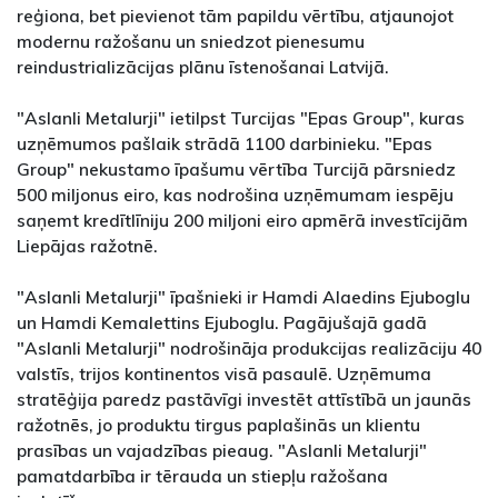
reģiona, bet pievienot tām papildu vērtību, atjaunojot
modernu ražošanu un sniedzot pienesumu
reindustrializācijas plānu īstenošanai Latvijā.
"Aslanli Metalurji" ietilpst Turcijas "Epas Group", kuras
uzņēmumos pašlaik strādā 1100 darbinieku. "Epas
Group" nekustamo īpašumu vērtība Turcijā pārsniedz
500 miljonus eiro, kas nodrošina uzņēmumam iespēju
saņemt kredītlīniju 200 miljoni eiro apmērā investīcijām
Liepājas ražotnē.
"Aslanli Metalurji" īpašnieki ir Hamdi Alaedins Ejuboglu
un Hamdi Kemalettins Ejuboglu. Pagājušajā gadā
"Aslanli Metalurji" nodrošināja produkcijas realizāciju 40
valstīs, trijos kontinentos visā pasaulē. Uzņēmuma
stratēģija paredz pastāvīgi investēt attīstībā un jaunās
ražotnēs, jo produktu tirgus paplašinās un klientu
prasības un vajadzības pieaug. "Aslanli Metalurji"
pamatdarbība ir tērauda un stiepļu ražošana