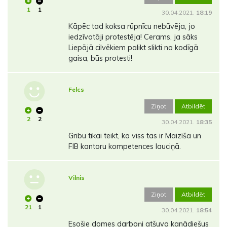
1
1
30.04.2021.
18:19
Kāpēc tad koksa rūpnīcu nebūvēja, jo
iedzīvotāji protestēja! Cerams, ja sāks
Liepājā cilvēkiem palikt slikti no kodīgā
gaisa, būs protesti!
Felcs
Ziņot
Atbildēt
2
2
30.04.2021.
18:35
Gribu tikai teikt, ka viss tas ir Maizīša un
FIB kantoru kompetences lauciņā.
Vilnis
Ziņot
Atbildēt
21
1
30.04.2021.
18:54
Esošie domes darboņi atšuva kanādiešus