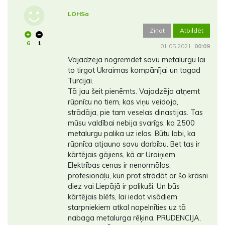
LOHSa
Ziņot
Atbildēt
6
1
01.05.2021.
00:09
Vajadzeja nogremdet savu metalurgu lai
to tirgot Ukraimas kompānījai un tagad
Turcijai.
Tā jau šeit pienēmts. Vajadzēja atņemt
rūpnīcu no tiem, kas viņu veidoja,
strādāja, pie tam veselas dinastijas. Tas
mūsu valdībai nebija svarīgs, ka 2500
metalurgu palika uz ielas. Būtu labi, ka
rūpnīca atjauno savu darbību. Bet tas ir
kārtējais gājiens, kā ar Uraiņiem.
Elektrības cenas ir nenormālas,
profesionāļu, kuri prot strādāt ar šo krāsni
diez vai Liepājā ir palikuši. Un būs
kārtējais blēfs, lai iedot visādiem
starpniekiem atkal nopelnīties uz tā
nabaga metalurga rēķina. PRUDENCIJA,