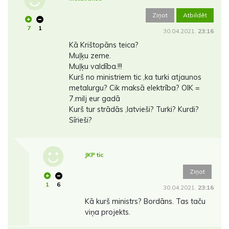
Ziņot
Atbildēt
7
1
30.04.2021.
23:16
Kā Krištopāns teica?
Muļķu zeme.
Muļķu valdība.!!!
Kurš no ministriem tic ,ka turki atjaunos
metalurgu? Cik maksā elektrība? OIK =
7.milj eur gadā
Kurš tur strādās ,latvieši? Turki? Kurdi?
Sīrieši?
JKP tic
Ziņot
1
6
30.04.2021.
23:16
Kā kurš ministrs? Bordāns. Tas taču
viņa projekts.