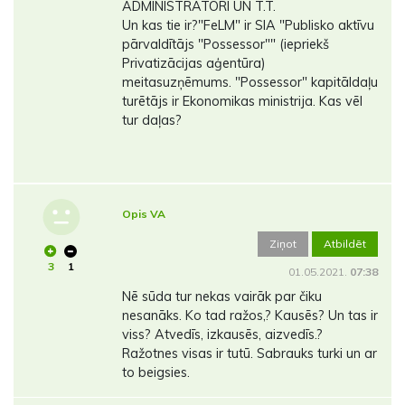
ADMINISTRĀTORI UN T.T.
Un kas tie ir?"FeLM" ir SIA "Publisko aktīvu
pārvaldītājs "Possessor"" (iepriekš
Privatizācijas aģentūra)
meitasuzņēmums. "Possessor" kapitāldaļu
turētājs ir Ekonomikas ministrija. Kas vēl
tur daļas?
Opis VA
Ziņot
Atbildēt
3
1
01.05.2021.
07:38
Nē sūda tur nekas vairāk par čiku
nesanāks. Ko tad ražos,? Kausēs? Un tas ir
viss? Atvedīs, izkausēs, aizvedīs.?
Ražotnes visas ir tutū. Sabrauks turki un ar
to beigsies.