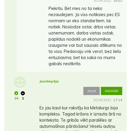
30.04.2021.
16:51
Piekritu. Bet mes no ta neko
nezaudejam. Ja viss notiksies pec ES
normam un eko standartiem, lai
notiek. Noslodze ostai, drba vietas
uznemumam, darba vietas ostak,
papildus nodokli un ekonomikas
izaugsme var but sausais atlikums no
ta visa. Piedavaju vnk verot, bez liela
entuziasma, bet ka saka no mums
gabals neatkritis
Jaunliepāja
Ziņot
Atbildēt
24
1
30.04.2021.
17:14
Es jau kaut kur rakstīju ka Metalurgs bija
komplekss. Tagad krāsns ir izrauta ārā no
konteksta. Te gribās vilkt paralēles ar
automašīnas pārdošanu! Veselu autiņu