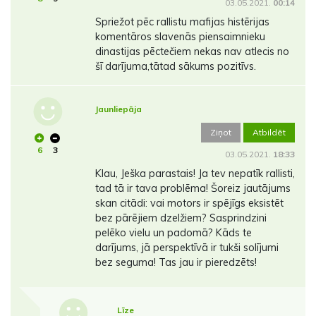
03.05.2021.
00:14
Spriežot pēc rallistu mafijas histērijas
komentāros slavenās piensaimnieku
dinastijas pēctečiem nekas nav atlecis no
šī darījuma,tātad sākums pozitīvs.
Jaunliepāja
Ziņot
Atbildēt
6
3
03.05.2021.
18:33
Klau, Ješka parastais! Ja tev nepatīk rallisti,
tad tā ir tava problēma! Šoreiz jautājums
skan citādi: vai motors ir spējīgs eksistēt
bez pārējiem dzelžiem? Sasprindzini
pelēko vielu un padomā? Kāds te
darījums, jā perspektīvā ir tukši solījumi
bez seguma! Tas jau ir pieredzēts!
Līze