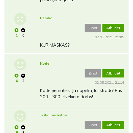
Rembo
Ziņot
Atbildēt
1
0
02.05.2021.
21:05
KUR MASKAS?
Kode
Ziņot
Atbildēt
6
2
02.05.2021.
21:14
Ko te ņematies! Ja nopirka, lai strādā! Būs
200 - 300 cilvēkiem darbs!
Ješka parastais
Ziņot
Atbildēt
8
9