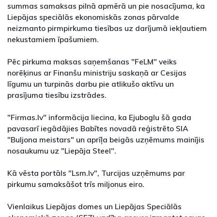
summas samaksas pilnā apmērā un pie nosacījuma, ka
Liepājas speciālās ekonomiskās zonas pārvalde
neizmanto pirmpirkuma tiesības uz darījumā iekļautiem
nekustamiem īpašumiem.
Pēc pirkuma maksas saņemšanas "FeLM" veiks
norēķinus ar Finanšu ministriju saskaņā ar Cesijas
līgumu un turpinās darbu pie atlikušo aktīvu un
prasījuma tiesību izstrādes.
"Firmas.lv" informācija liecina, ka Ejuboglu šā gada
pavasarī iegādājies Babītes novadā reģistrēto SIA
"Buljona meistars" un aprīļa beigās uzņēmums mainījis
nosaukumu uz "Liepāja Steel".
Kā vēsta portāls "Lsm.lv", Turcijas uzņēmums par
pirkumu samaksāšot trīs miljonus eiro.
Vienlaikus Liepājas domes un Liepājas Speciālās