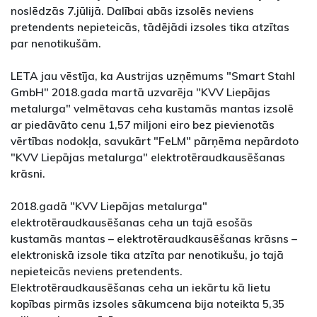
noslēdzās 7.jūlijā. Dalībai abās izsolēs neviens
pretendents nepieteicās, tādējādi izsoles tika atzītas
par nenotikušām.
LETA jau vēstīja, ka Austrijas uzņēmums "Smart Stahl
GmbH" 2018.gada martā uzvarēja "KVV Liepājas
metalurga" velmētavas ceha kustamās mantas izsolē
ar piedāvāto cenu 1,57 miljoni eiro bez pievienotās
vērtības nodokļa, savukārt "FeLM" pārņēma nepārdoto
"KVV Liepājas metalurga" elektrotēraudkausēšanas
krāsni.
2018.gadā "KVV Liepājas metalurga"
elektrotēraudkausēšanas ceha un tajā esošās
kustamās mantas – elektrotēraudkausēšanas krāsns –
elektroniskā izsole tika atzīta par nenotikušu, jo tajā
nepieteicās neviens pretendents.
Elektrotēraudkausēšanas ceha un iekārtu kā lietu
kopības pirmās izsoles sākumcena bija noteikta 5,35