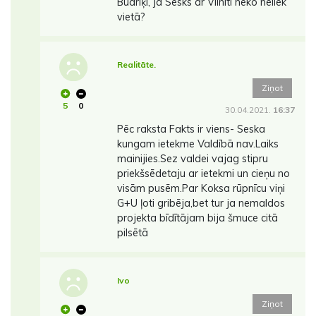
Budriķi, ja Sesks ar Vilnīti neko neliek
vietā?
Realitāte.
Ziņot
5
0
30.04.2021.
16:37
Pēc raksta Fakts ir viens- Seska
kungam ietekme Valdībā nav.Laiks
mainijies.Sez valdei vajag stipru
priekšsēdetaju ar ietekmi un cieņu no
visām pusēm.Par Koksa rūpnīcu viņi
G+U ļoti gribēja,bet tur ja nemaldos
projekta bīdītājam bija šmuce citā
pilsētā
Ivo
Ziņot