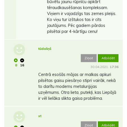
būvētu jaunu rūpnīcu apkārt
tēraudkausēšanas kompleksam.
Viņiem ir vajadzīgs tas zemes pleķis.
Ko viņu tur izštukos tas ir cits
jautājums. Pēc gadiem pārdos
pilsētai par 4-kārtīgu cenu!
tūdaliņš
Ziņot
Atbildēt
8
16
30.04.2021.
17:36
Centrā esošās mājas ar malkas apkuri
pilsētas gaisu piesārņo stipri vairāk, nekā
to darītu moderns metalurģijas
uzņēmums. Otra lieta, putekļi, kas Liepājā
ir vēl lielāka slikta gaisa problēma.
xt
Ziņot
Atbildēt