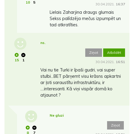
10
5
30.04.2021.
16:37
Lielais Zaharjina draugs glumais
Sekss palīdzēja mečus izpumpēt un
tad atkratīties.
ns.
Ziņot
Atbildēt
15
1
30.04.2021.
16:51
Vai nu tie Turki ir īpaši gudri, vai super
stulbi...BET pārņemt visu krāsns apkartni
ar ļoti saraustītu infrastruktūru, ir
....interesanti. Kā viņi vispār domā ko
atjaunot ?
Ne gluzi
Ziņot
8
7