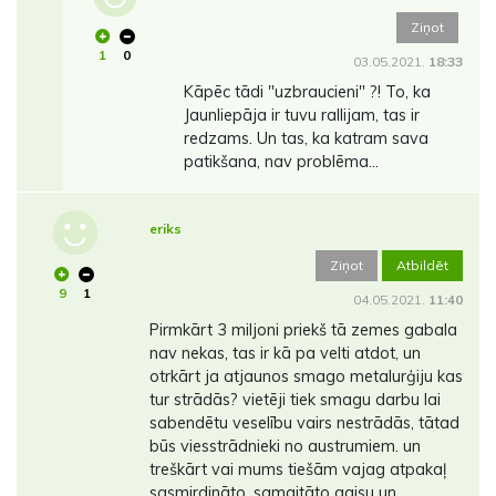
Ziņot
1
0
03.05.2021.
18:33
Kāpēc tādi "uzbraucieni" ?! To, ka
Jaunliepāja ir tuvu rallijam, tas ir
redzams. Un tas, ka katram sava
patikšana, nav problēma...
eriks
Ziņot
Atbildēt
9
1
04.05.2021.
11:40
Pirmkārt 3 miljoni priekš tā zemes gabala
nav nekas, tas ir kā pa velti atdot, un
otrkārt ja atjaunos smago metalurģiju kas
tur strādās? vietēji tiek smagu darbu lai
sabendētu veselību vairs nestrādās, tātad
būs viesstrādnieki no austrumiem. un
treškārt vai mums tiešām vajag atpakaļ
sasmirdināto, samaitāto gaisu un