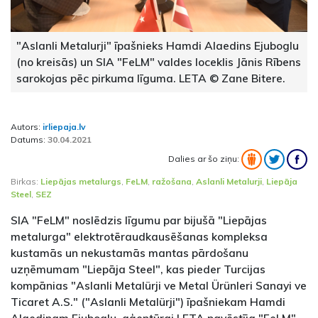
"Aslanli Metalurji" īpašnieks Hamdi Alaedins Ejuboglu
(no kreisās) un SIA "FeLM" valdes loceklis Jānis Rībens
sarokojas pēc pirkuma līguma. LETA © Zane Bitere.
Autors:
irliepaja.lv
Datums:
30.04.2021
Dalies ar šo ziņu:
Birkas:
Liepājas metalurgs
,
FeLM
,
ražošana
,
Aslanli Metalurji
,
Liepāja
Steel
,
SEZ
SIA "FeLM" noslēdzis līgumu par bijušā "Liepājas
metalurga" elektrotēraudkausēšanas kompleksa
kustamās un nekustamās mantas pārdošanu
uzņēmumam "Liepāja Steel", kas pieder Turcijas
kompānias "Aslanli Metalürji ve Metal Ürünleri Sanayi ve
Ticaret A.S." ("Aslanli Metalürji") īpašniekam Hamdi
Alaedinam Ejuboglu, aģentūrai LETA pavēstīja "FeLM"