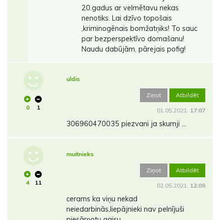
20.gadus ar velmētavu nekas
nenotiks. Lai dzīvo topošais
,kriminogēnais bomžatņiks! To sauc
par bezperspektīvo domašanu!
Naudu dabūjām, pārejais pofig!
uldis
Ziņot
Atbildēt
0
1
01.05.2021.
17:07
306960470035 piezvani ja skumji ...
muitnieks
Ziņot
Atbildēt
4
11
02.05.2021.
12:09
cerams ka viņu nekad
neiedarbinās,liepājnieki nav pelnījuši
piesārņotu gaisu