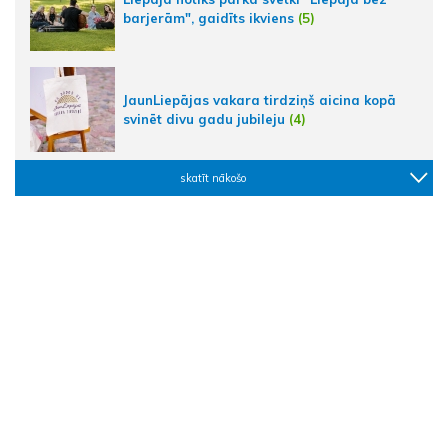
barjerām", gaidīts ikviens
(5)
JaunLiepājas vakara tirdziņš aicina kopā
svinēt divu gadu jubileju
(4)
skatīt nākošo