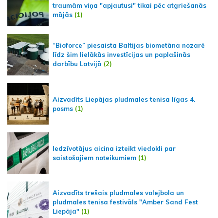
traumām viņa "apjautusi" tikai pēc atgriešanās
mājās
(1)
“Bioforce” piesaista Baltijas biometāna nozarē
līdz šim lielākās investīcijas un paplašinās
darbību Latvijā
(2)
Aizvadīts Liepājas pludmales tenisa līgas 4.
posms
(1)
Iedzīvotājus aicina izteikt viedokli par
saistošajiem noteikumiem
(1)
Aizvadīts trešais pludmales volejbola un
pludmales tenisa festivāls "Amber Sand Fest
Liepāja"
(1)