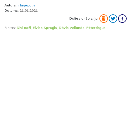
Autors:
irliepaja.lv
Datums:
21.01.2021
Dalies ar šo ziņu:
Birkas:
Divi naži
,
Elviss Sproģis
,
Dāvis Veilands
,
Pētertirgus