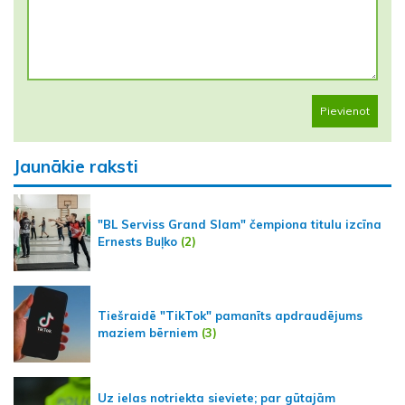
Pievienot
Jaunākie raksti
"BL Serviss Grand Slam" čempiona titulu izcīna
Ernests Buļko
(2)
Tiešraidē "TikTok" pamanīts apdraudējums
maziem bērniem
(3)
Uz ielas notriekta sieviete; par gūtajām