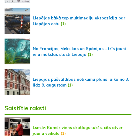
Liepājas bākā top multimediju ekspozīcija par
Liepājas ostu
(1)
No Francijas, Meksikas un Spānijas – trīs jauni
ielu mākslas stāsti Liepājā
(1)
Liepājas pašvaldības notikumu plāns laikā no 3.
līdz 9. augustam
(1)
Saistītie raksti
Lsm.lv: Kamēr viens skatlogs tukšs, cits atver
jaunu veikalu
(1)