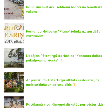
Baudīsim svētkus: Lieldienu branči un tematisks
vakars
Fernando Hoijos un "Piano" ielūdz uz gardēžu
vakariņām
Liepājas Pētertirgū darbosies “Karostas dabas
pakalpojumu kiosks”
(4)
Ar pasākumu Pētertirgū atklāts restaurācijas
meistarklašu un sarunu cikls
(1)
Pasākumā visai ģimenei diskutēs par vēsturiskā