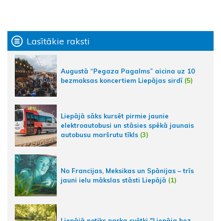
Lasītākie raksti
Augustā “Pegaza Pagalms” aicina uz 10
bezmaksas koncertiem Liepājas sirdī
(5)
Liepājā sāks kursēt pirmie jaunie
elektroautobusi un stāsies spēkā jaunais
autobusu maršrutu tīkls
(3)
No Francijas, Meksikas un Spānijas – trīs
jauni ielu mākslas stāsti Liepājā
(1)
Liepājā notiks parka svētki "Liepāja bez