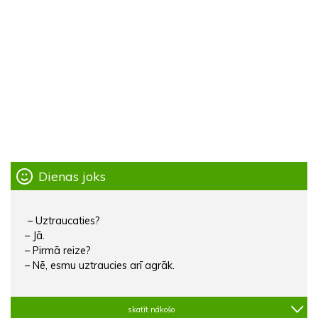
Dienas joks
– Uztraucaties?
– Jā.
– Pirmā reize?
– Nē, esmu uztraucies arī agrāk.
skatīt nākošo