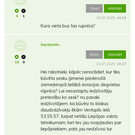
Ziņot
Atbildēt
4
1
15.07.2025.
14:19
Kura vieta bus tas rupnīca?
liepājnieks
Ziņot
Atbildēt
16
0
16.07.2025.
10:27
Hei rakstnieki, kāpēc nenorādiet, kur tiks
būvēta sesku ģimenei piederošā
ziemeļeiropā lielākā aviacijas degvielas
rūpnīca? Lai nesastaptu iedzīvotāju
pretestību ko sesk? nu pasaki
iedzīvotājiem, ka būvēsi to blakus
daudzdzīvokļu ēkām Ventspils ielā
53,55,57, turpat netālu Liepājas valsts
tehnikumam, bet tev jau nospļauties par
liepājniekiem, pats jau nedzīvosi tur