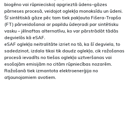
biogēno vai rūpniecisko) apgrieztā ūdens–gāzes
pārneses procesā, veidojot oglekļa monoksīdu un ūdeni.
Šī sintētiskā gāze pēc tam tiek pakļauta Fišera-Tropša
(FT) pārveidošanai ar papildu ūdeņradi par sintētisku
vasku – jēlnaftas alternatīvu, ko var pārstrādāt tādās
degvielās kā eSAF.
eSAF oglekļa neitralitāte izriet no tā, ka šī degviela, to
sadedzinot, izdala tikai tik daudz oglekļa, cik ražošanas
procesā ievadīts no tiešas oglekļa uztveršanas vai
esošajām emisijām no citām rūpniecības nozarēm.
Ražošanā tiek izmantota elektroenerģija no
atjaunojamiem avotiem.