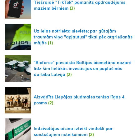
Tiešraidē "TikTok" pamanīts apdraudējums
maziem bērniem
(3)
Uz ielas notriekta sieviete; par gūtajām
traumām viņa "apjautusi" tikai pēc atgriešanās
mājās
(1)
“Bioforce” piesaista Baltijas biometāna nozarē
līdz šim lielākās investīcijas un paplašinās
darbību Latvijā
(2)
Aizvadīts Liepājas pludmales tenisa līgas 4.
posms
(2)
Iedzīvotājus aicina izteikt viedokli par
saistošajiem noteikumiem
(2)