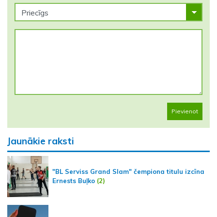
Pievienot
Jaunākie raksti
"BL Serviss Grand Slam" čempiona titulu izcīna
Ernests Buļko
(2)