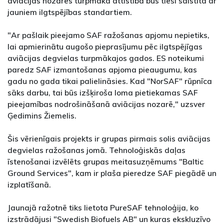
aviācijas nozares turpmākā attīstība būs tieši saistīta ar
jauniem ilgtspējības standartiem.
"Ar pašlaik pieejamo SAF ražošanas apjomu nepietiks,
lai apmierinātu augošo pieprasījumu pēc ilgtspējīgas
aviācijas degvielas turpmākajos gados. ES noteikumi
paredz SAF izmantošanas apjoma pieaugumu, kas
gadu no gada tikai palielināsies. Kad "NorSAF" rūpnīca
sāks darbu, tai būs izšķiroša loma pietiekamas SAF
pieejamības nodrošināšanā aviācijas nozarē," uzsver
Ģedimins Žiemelis.
Šis vērienīgais projekts ir grupas pirmais solis aviācijas
degvielas ražošanas jomā. Tehnoloģiskās daļas
īstenošanai izvēlēts grupas meitasuzņēmums "Baltic
Ground Services", kam ir plaša pieredze SAF piegādē un
izplatīšanā.
Jaunajā ražotnē tiks lietota PureSAF tehnoloģija, ko
izstrādājusi "Swedish Biofuels AB" un kuras ekskluzīvo