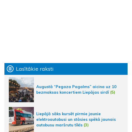
Lasītākie raksti
Augustā “Pegaza Pagalms” aicina uz 10
bezmaksas koncertiem Liepājas sirdī
(5)
Liepājā sāks kursēt pirmie jaunie
elektroautobusi un stāsies spēkā jaunais
autobusu maršrutu tīkls
(3)