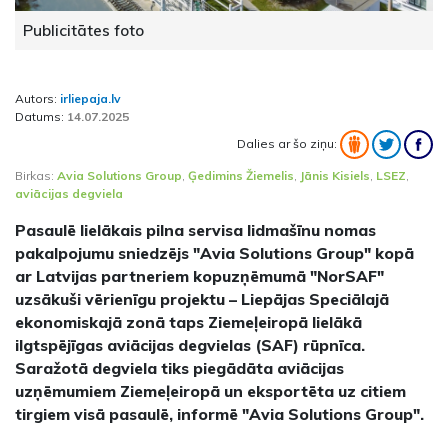
Publicitātes foto
Autors:
irliepaja.lv
Datums:
14.07.2025
Dalies ar šo ziņu:
Birkas:
Avia Solutions Group
,
Ģedimins Žiemelis
,
Jānis Kisiels
,
LSEZ
,
aviācijas degviela
Pasaulē lielākais pilna servisa lidmašīnu nomas
pakalpojumu sniedzējs "Avia Solutions Group" kopā
ar Latvijas partneriem kopuzņēmumā "NorSAF"
uzsākuši vērienīgu projektu – Liepājas Speciālajā
ekonomiskajā zonā taps Ziemeļeiropā lielākā
ilgtspējīgas aviācijas degvielas (SAF) rūpnīca.
Saražotā degviela tiks piegādāta aviācijas
uzņēmumiem Ziemeļeiropā un eksportēta uz citiem
tirgiem visā pasaulē, informē "Avia Solutions Group".