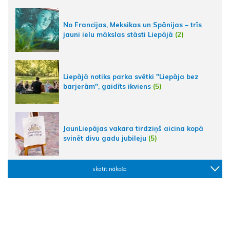
No Francijas, Meksikas un Spānijas – trīs
jauni ielu mākslas stāsti Liepājā
(2)
Liepājā notiks parka svētki "Liepāja bez
barjerām", gaidīts ikviens
(5)
JaunLiepājas vakara tirdziņš aicina kopā
svinēt divu gadu jubileju
(5)
skatīt nākošo