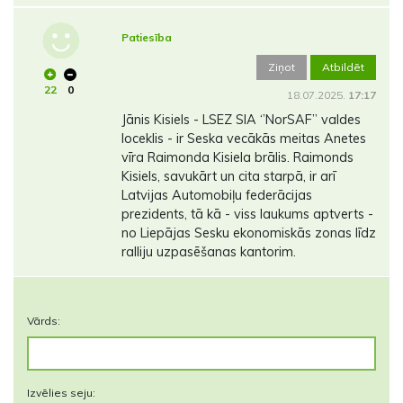
Patiesība
Ziņot
Atbildēt
22
0
18.07.2025.
17:17
Jānis Kisiels - LSEZ SIA ‘’NorSAF’’ valdes
loceklis - ir Seska vecākās meitas Anetes
vīra Raimonda Kisiela brālis. Raimonds
Kisiels, savukārt un cita starpā, ir arī
Latvijas Automobiļu federācijas
prezidents, tā kā - viss laukums aptverts -
no Liepājas Sesku ekonomiskās zonas līdz
ralliju uzpasēšanas kantorim.
Vārds:
Izvēlies seju: