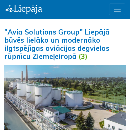
"Avia Solutions Group" Liepājā
būvēs lielāko un modernāko
ilgtspējīgas aviācijas degvielas
rūpnīcu Ziemeļeiropā
(3)