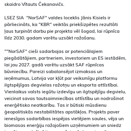
skaidro Vītauts Čekanavičs.
LSEZ SIA "NorSAF" valdes loceklis Jānis Kisiels ir
pārliecināts, ka "KBR" veiktās priekšizpētes rezultāti
ļaus turpināt darbu pie projekta vēl šogad, lai rūpnīca
līdz 2030. gadam varētu uzsākt ražošanu.
""NorSAF" cieši sadarbojas ar potenciālajiem
piegādātājiem, partneriem, investoriem un ES iestādēm,
lai jau 2027. gadā varētu uzsākt SAF rūpnīcas
būvniecību. Pareizi sabalansējot izmaksas un
ieņēmumus, Latvija var kļūt par veiksmīgu platformu
ilgtspējīgas degvielas ražotņu un eksporta attīstībai.
Vienlaikus valsts iegūtu izdevīgu un ilgtspējīgu degvielu,
veicinot savas tautsaimniecības attīstību un nodrošinot
enerģētisko neatkarību. Tas ir būtiski mūsdienu
ģeopolitiskās nestabilitātes apstākļos. Projekts paver
ienesīgas sadarbības iespējas vietējiem saules, vēja un
biomasas enerģiju ražojošiem uzņēmumiem un sniedz