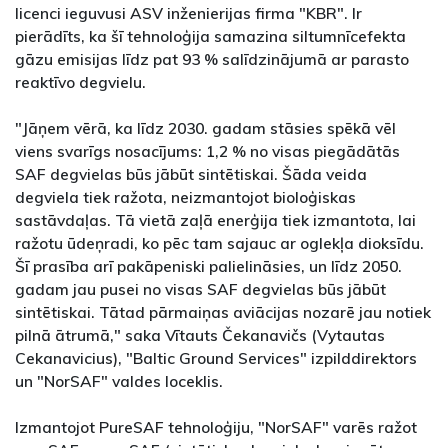
licenci ieguvusi ASV inženierijas firma "KBR". Ir
pierādīts, ka šī tehnoloģija samazina siltumnīcefekta
gāzu emisijas līdz pat 93 % salīdzinājumā ar parasto
reaktīvo degvielu.
"Jāņem vērā, ka līdz 2030. gadam stāsies spēkā vēl
viens svarīgs nosacījums: 1,2 % no visas piegādātās
SAF degvielas būs jābūt sintētiskai. Šāda veida
degviela tiek ražota, neizmantojot bioloģiskas
sastāvdaļas. Tā vietā zaļā enerģija tiek izmantota, lai
ražotu ūdeņradi, ko pēc tam sajauc ar oglekļa dioksīdu.
Šī prasība arī pakāpeniski palielināsies, un līdz 2050.
gadam jau pusei no visas SAF degvielas būs jābūt
sintētiskai. Tātad pārmaiņas aviācijas nozarē jau notiek
pilnā ātrumā," saka Vītauts Čekanavičs (Vytautas
Cekanavicius), "Baltic Ground Services" izpilddirektors
un "NorSAF" valdes loceklis.
Izmantojot PureSAF tehnoloģiju, "NorSAF" varēs ražot