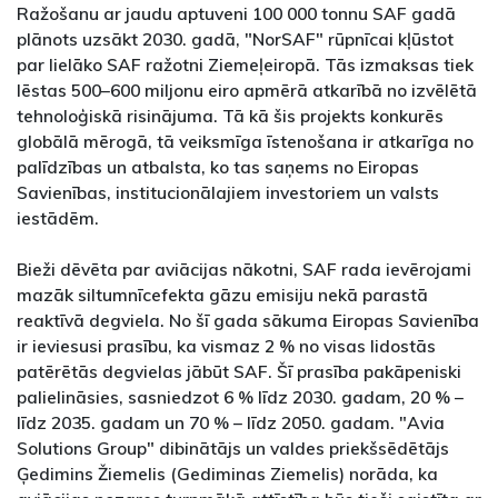
Ražošanu ar jaudu aptuveni 100 000 tonnu SAF gadā
plānots uzsākt 2030. gadā, "NorSAF" rūpnīcai kļūstot
par lielāko SAF ražotni Ziemeļeiropā. Tās izmaksas tiek
lēstas 500–600 miljonu eiro apmērā atkarībā no izvēlētā
tehnoloģiskā risinājuma. Tā kā šis projekts konkurēs
globālā mērogā, tā veiksmīga īstenošana ir atkarīga no
palīdzības un atbalsta, ko tas saņems no Eiropas
Savienības, institucionālajiem investoriem un valsts
iestādēm.
Bieži dēvēta par aviācijas nākotni, SAF rada ievērojami
mazāk siltumnīcefekta gāzu emisiju nekā parastā
reaktīvā degviela. No šī gada sākuma Eiropas Savienība
ir ieviesusi prasību, ka vismaz 2 % no visas lidostās
patērētās degvielas jābūt SAF. Šī prasība pakāpeniski
palielināsies, sasniedzot 6 % līdz 2030. gadam, 20 % –
līdz 2035. gadam un 70 % – līdz 2050. gadam. "Avia
Solutions Group" dibinātājs un valdes priekšsēdētājs
Ģedimins Žiemelis (Gediminas Ziemelis) norāda, ka