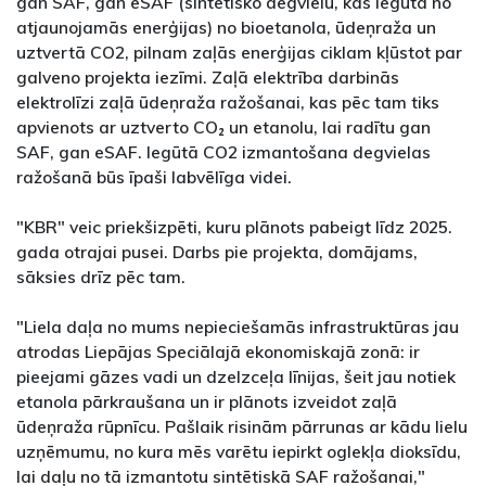
gan SAF, gan eSAF (sintētisko degvielu, kas iegūta no
atjaunojamās enerģijas) no bioetanola, ūdeņraža un
uztvertā CO2, pilnam zaļās enerģijas ciklam kļūstot par
galveno projekta iezīmi. Zaļā elektrība darbinās
elektrolīzi zaļā ūdeņraža ražošanai, kas pēc tam tiks
apvienots ar uztverto CO₂ un etanolu, lai radītu gan
SAF, gan eSAF. Iegūtā CO2 izmantošana degvielas
ražošanā būs īpaši labvēlīga videi.
"KBR" veic priekšizpēti, kuru plānots pabeigt līdz 2025.
gada otrajai pusei. Darbs pie projekta, domājams,
sāksies drīz pēc tam.
"Liela daļa no mums nepieciešamās infrastruktūras jau
atrodas Liepājas Speciālajā ekonomiskajā zonā: ir
pieejami gāzes vadi un dzelzceļa līnijas, šeit jau notiek
etanola pārkraušana un ir plānots izveidot zaļā
ūdeņraža rūpnīcu. Pašlaik risinām pārrunas ar kādu lielu
uzņēmumu, no kura mēs varētu iepirkt oglekļa dioksīdu,
lai daļu no tā izmantotu sintētiskā SAF ražošanai,"