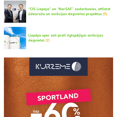
“CIS Liepaja” un “NorSAF” sadarbosies, attīstot
ūdeņraža un aviācijas degvielas projektus
(5)
Liepāja sper soli pretī ilgtspējīgai aviācijas
degvielai
(2)