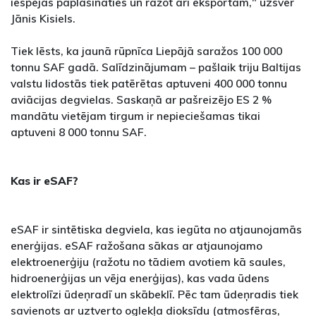
iespējas paplašināties un ražot arī eksportam," uzsver
Jānis Kisiels.
Tiek lēsts, ka jaunā rūpnīca Liepājā saražos 100 000
tonnu SAF gadā. Salīdzinājumam – pašlaik triju Baltijas
valstu lidostās tiek patērētas aptuveni 400 000 tonnu
aviācijas degvielas. Saskaņā ar pašreizējo ES 2 %
mandātu vietējam tirgum ir nepieciešamas tikai
aptuveni 8 000 tonnu SAF.
Kas ir eSAF?
eSAF ir sintētiska degviela, kas iegūta no atjaunojamās
enerģijas. eSAF ražošana sākas ar atjaunojamo
elektroenerģiju (ražotu no tādiem avotiem kā saules,
hidroenerģijas un vēja enerģijas), kas vada ūdens
elektrolīzi ūdeņradī un skābeklī. Pēc tam ūdeņradis tiek
savienots ar uztverto oglekļa dioksīdu (atmosfēras,