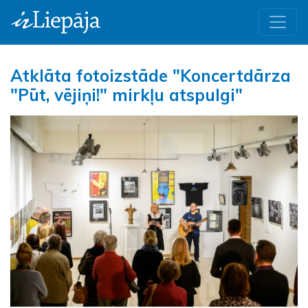
Atklāta fotoizstāde "Koncertdārza
"Pūt, vējiņi!" mirkļu atspulgi"