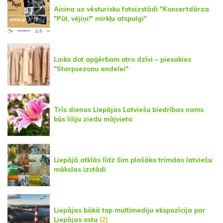
Aicina uz vēsturisku fotoizstādi "Koncertdārza
"Pūt, vējiņi!" mirkļu atspulgi"
Laiks dot apģērbam otro dzīvi – piesakies
"Starpsezonu andelei"
Trīs dienas Liepājas Latviešu biedrības nams
būs liliju ziedu mājvieta
Liepājā atklās līdz šim plašāko trimdas latviešu
mākslas izstādi
Liepājas bākā top multimediju ekspozīcija par
Liepājas ostu
(2)