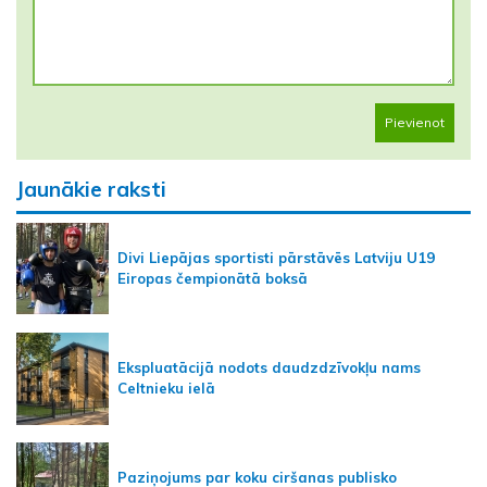
Pievienot
Jaunākie raksti
Divi Liepājas sportisti pārstāvēs Latviju U19
Eiropas čempionātā boksā
Ekspluatācijā nodots daudzdzīvokļu nams
Celtnieku ielā
Paziņojums par koku ciršanas publisko