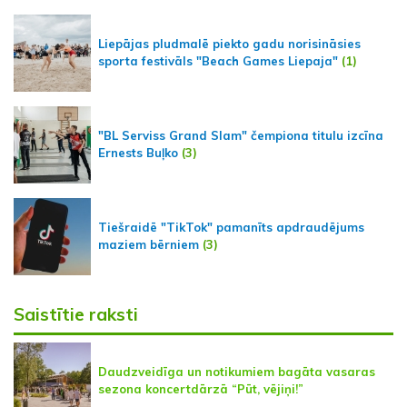
Liepājas pludmalē piekto gadu norisināsies
sporta festivāls "Beach Games Liepaja"
(1)
"BL Serviss Grand Slam" čempiona titulu izcīna
Ernests Buļko
(3)
Tiešraidē "TikTok" pamanīts apdraudējums
maziem bērniem
(3)
Saistītie raksti
Daudzveidīga un notikumiem bagāta vasaras
sezona koncertdārzā “Pūt, vējiņi!”