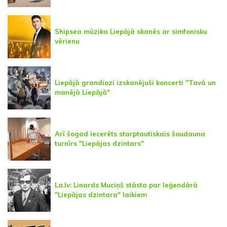
Shipsea mūzika Liepājā skanēs ar simfonisku
vērienu
Liepājā grandiozi izskanējuši koncerti "Tavā un
manējā Liepājā"
Arī šogad iecerēts starptautiskais šoudauna
turnīrs "Liepājas dzintars"
La.lv: Linards Muciņš stāsta par leģendārā
"Liepājas dzintara" laikiem