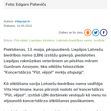
Foto: Edgars Pohevičs
Autors:
irliepaja.lv
Datums:
16.05.2022
Dalies ar šo ziņu:
Birkas:
Pūt vējiņi!
,
Liepājas dzintars
,
Latviešu biedrības nams
,
izstāde
Piektdienas, 13. maija, pēcpusdienā, Liepājas Latviešu
biedrības nama (LBN) izstāžu galerijā, piedaloties
Liepājas rokmūzikas veterāniem un pilsētas mēram
Gunāram Ansiņam, tika atklāta fotoizstāde
"Koncertdārza "Pūt, vējiņi!" mirkļu atspulgi".
Kā atklāšana sacīja Latviešu biedrības nama vadītāja
Vita Hartmane, kuras pārziņā nodots arī koncertdārzs
"Pūt, vējiņi!", izstādi LBN darbinieki veidojuši kā vienu no
atjaunotā koncertdārza atklāšanas pasākumiem.