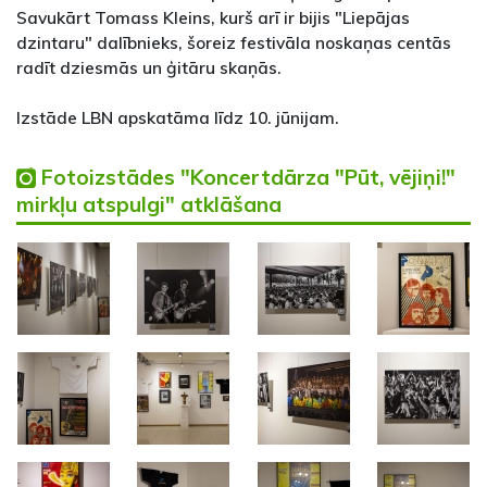
Savukārt Tomass Kleins, kurš arī ir bijis "Liepājas
dzintaru" dalībnieks, šoreiz festivāla noskaņas centās
radīt dziesmās un ģitāru skaņās.
Izstāde LBN apskatāma līdz 10. jūnijam.
Fotoizstādes "Koncertdārza "Pūt, vējiņi!"
mirkļu atspulgi" atklāšana