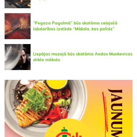
“Pegaza Pagalmā” būs skatāma ceļojošā
labdarības izstāde “Māksla, kas palīdz”
Liepājas muzejā būs skatāma Andas Munkevicas
stikla māksla