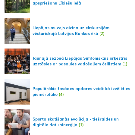
apspriešanu Lībiešu ielā
Liepājas muzejs aicina uz ekskursijām
vēsturiskajā Latvijas Bankas ēkā
(2)
Jaunajā sezonā Liepājas Simfoniskais orķestris
uzstāsies ar pasaules vadošajiem čellistiem
(1)
Populārākie fasādes apdares veidi: kā izvēlēties
piemērotāko
(4)
Sporta skatīšanās evolūcija - tiešraides un
digitālo datu sinerģija
(1)