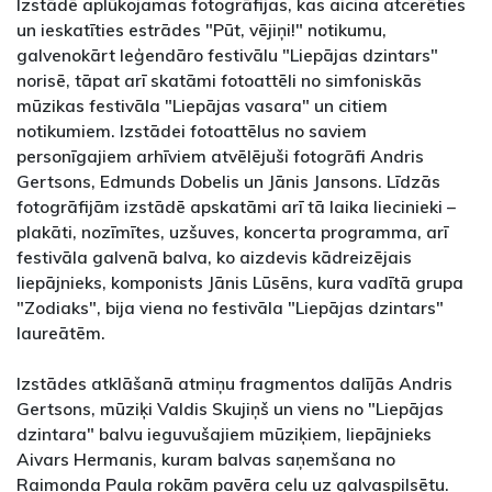
Izstādē aplūkojamas fotogrāfijas, kas aicina atcerēties
un ieskatīties estrādes "Pūt, vējiņi!" notikumu,
galvenokārt leģendāro festivālu "Liepājas dzintars"
norisē, tāpat arī skatāmi fotoattēli no simfoniskās
mūzikas festivāla "Liepājas vasara" un citiem
notikumiem. Izstādei fotoattēlus no saviem
personīgajiem arhīviem atvēlējuši fotogrāfi Andris
Gertsons, Edmunds Dobelis un Jānis Jansons. Līdzās
fotogrāfijām izstādē apskatāmi arī tā laika liecinieki –
plakāti, nozīmītes, uzšuves, koncerta programma, arī
festivāla galvenā balva, ko aizdevis kādreizējais
liepājnieks, komponists Jānis Lūsēns, kura vadītā grupa
"Zodiaks", bija viena no festivāla "Liepājas dzintars"
laureātēm.
Izstādes atklāšanā atmiņu fragmentos dalījās Andris
Gertsons, mūziķi Valdis Skujiņš un viens no "Liepājas
dzintara" balvu ieguvušajiem mūziķiem, liepājnieks
Aivars Hermanis, kuram balvas saņemšana no
Raimonda Paula rokām pavēra ceļu uz galvaspilsētu.