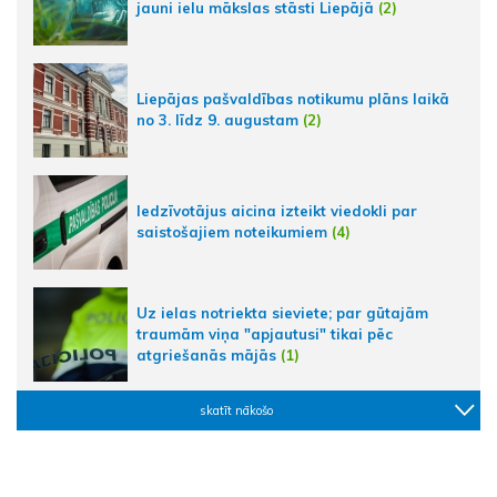
jauni ielu mākslas stāsti Liepājā
(2)
Liepājas pašvaldības notikumu plāns laikā
no 3. līdz 9. augustam
(2)
Iedzīvotājus aicina izteikt viedokli par
saistošajiem noteikumiem
(4)
Uz ielas notriekta sieviete; par gūtajām
traumām viņa "apjautusi" tikai pēc
atgriešanās mājās
(1)
skatīt nākošo