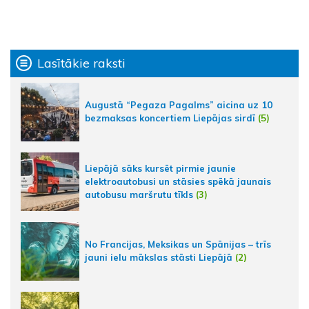
Lasītākie raksti
Augustā “Pegaza Pagalms” aicina uz 10
bezmaksas koncertiem Liepājas sirdī
(5)
Liepājā sāks kursēt pirmie jaunie
elektroautobusi un stāsies spēkā jaunais
autobusu maršrutu tīkls
(3)
No Francijas, Meksikas un Spānijas – trīs
jauni ielu mākslas stāsti Liepājā
(2)