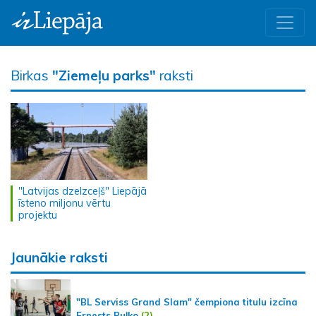
Birkas
"Ziemeļu parks"
raksti
"Latvijas dzelzceļš" Liepājā
īsteno miljonu vērtu
projektu
Jaunākie raksti
"BL Serviss Grand Slam" čempiona titulu izcīna
Ernests Buļko
(2)