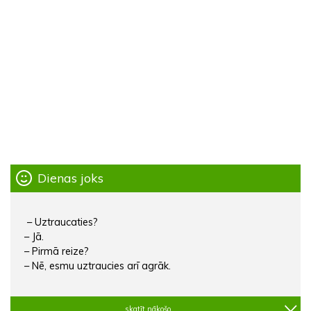
Dienas joks
– Uztraucaties?
– Jā.
– Pirmā reize?
– Nē, esmu uztraucies arī agrāk.
skatīt nākošo