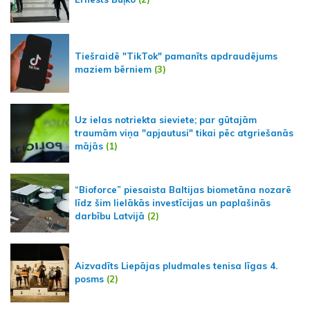
Tiešraidē "TikTok" pamanīts apdraudējums
maziem bērniem
(3)
Uz ielas notriekta sieviete; par gūtajām
traumām viņa "apjautusi" tikai pēc atgriešanās
mājās
(1)
“Bioforce” piesaista Baltijas biometāna nozarē
līdz šim lielākās investīcijas un paplašinās
darbību Latvijā
(2)
Aizvadīts Liepājas pludmales tenisa līgas 4.
posms
(2)