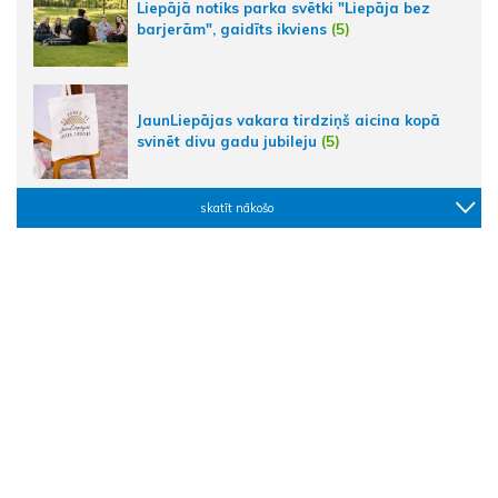
Liepājā notiks parka svētki "Liepāja bez
barjerām", gaidīts ikviens
(5)
JaunLiepājas vakara tirdziņš aicina kopā
svinēt divu gadu jubileju
(5)
skatīt nākošo