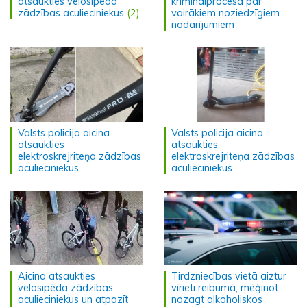
atsaukties velosipēda
kriminālprocesā par
zādzības aculieciniekus
(2)
vairākiem noziedzīgiem
nodarījumiem
Valsts policija aicina
Valsts policija aicina
atsaukties
atsaukties
elektroskrejriteņa zādzības
elektroskrejriteņa zādzības
aculieciniekus
aculieciniekus
Aicina atsaukties
Tirdzniecības vietā aiztur
velosipēda zādzības
vīrieti reibumā, mēģinot
aculieciniekus un atpazīt
nozagt alkoholiskos