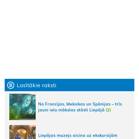
Lasītākie raksti
No Francijas, Meksikas un Spānijas – trīs
jauni ielu mākslas stāsti Liepājā
(2)
Liepājas muzejs aicina uz ekskursijām