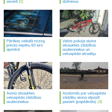
sievieti
(1)
dzērienus
Pārtikas veikalā nozog
Valsts policija aicina
preces nepilnu 60 eiro
atsaukties zādzības
apmērā
aculieciniekus un
velosipēda atradēju
Aicina atsaukties
Aizdomās par velosipēda
velosipēda zādzības
zādzību aicina atpazīt
aculieciniekus
jaunieti (papildināts)
(3)