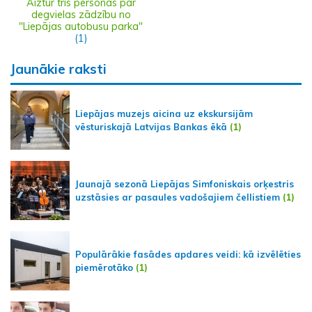
Aiztur trīs personas par
degvielas zādzību no
"Liepājas autobusu parka"
(1)
Jaunākie raksti
Liepājas muzejs aicina uz ekskursijām
vēsturiskajā Latvijas Bankas ēkā
(1)
Jaunajā sezonā Liepājas Simfoniskais orķestris
uzstāsies ar pasaules vadošajiem čellistiem
(1)
Populārākie fasādes apdares veidi: kā izvēlēties
piemērotāko
(1)