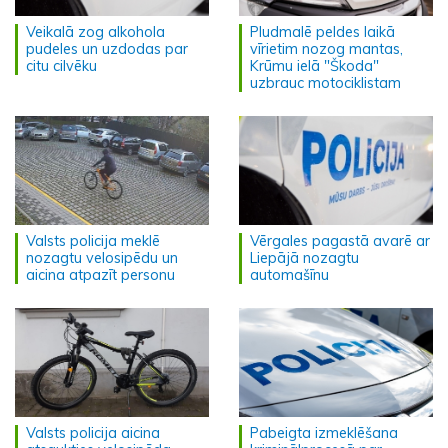
Veikalā zog alkohola
Pludmalē peldes laikā
pudeles un uzdodas par
vīrietim nozog mantas,
citu cilvēku
Krūmu ielā "Škoda"
uzbrauc motociklistam
Valsts policija meklē
Vērgales pagastā avarē ar
nozagtu velosipēdu un
Liepājā nozagtu
aicina atpazīt personu
automašīnu
Valsts policija aicina
Pabeigta izmeklēšana