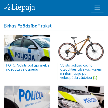
Birkas
"zādzība"
raksti
FOTO. Valsts policija meklē
Valsts policija aicina
nozagtu velosipēdu
atsaukties cilvēkus, kuriem
ir informācija par
velosipēda zādzību
(1)