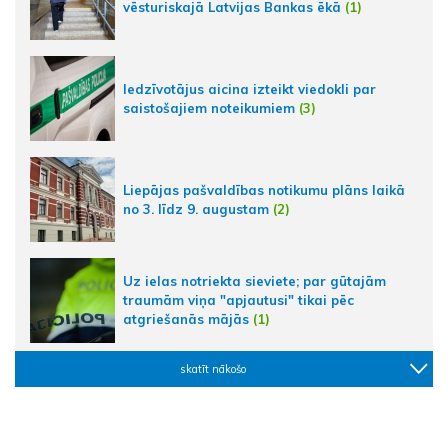
vēsturiskajā Latvijas Bankas ēkā
(1)
Iedzīvotājus aicina izteikt viedokli par
saistošajiem noteikumiem
(3)
Liepājas pašvaldības notikumu plāns laikā
no 3. līdz 9. augustam
(2)
Uz ielas notriekta sieviete; par gūtajām
traumām viņa "apjautusi" tikai pēc
atgriešanās mājās
(1)
skatīt nākošo