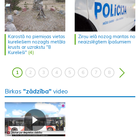
Karostā no piemiņas vietas
Zirņu ielā nozog mantas no
kureliešiem nozagts metāla
neaizslēgtiem īpašumiem
krusts ar uzrakstu "8
Kurelieši"
(4)
1
2
3
4
5
6
7
8
Birkas
"zādzība"
video