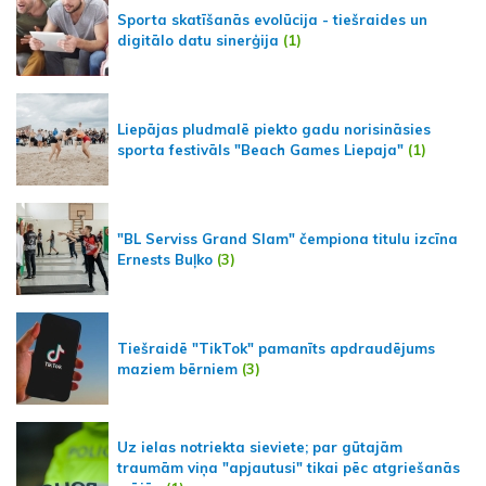
Sporta skatīšanās evolūcija - tiešraides un
digitālo datu sinerģija
(1)
Liepājas pludmalē piekto gadu norisināsies
sporta festivāls "Beach Games Liepaja"
(1)
"BL Serviss Grand Slam" čempiona titulu izcīna
Ernests Buļko
(3)
Tiešraidē "TikTok" pamanīts apdraudējums
maziem bērniem
(3)
Uz ielas notriekta sieviete; par gūtajām
traumām viņa "apjautusi" tikai pēc atgriešanās