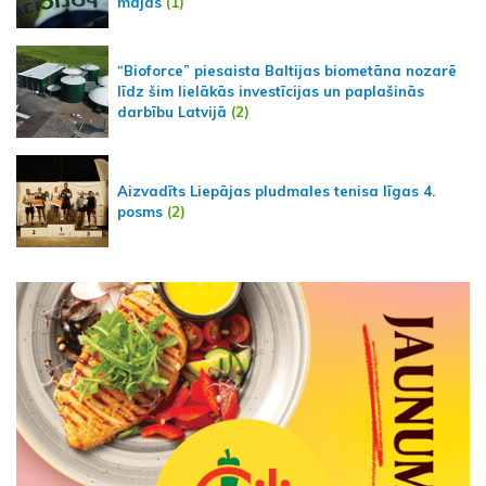
mājās
(1)
“Bioforce” piesaista Baltijas biometāna nozarē
līdz šim lielākās investīcijas un paplašinās
darbību Latvijā
(2)
Aizvadīts Liepājas pludmales tenisa līgas 4.
posms
(2)