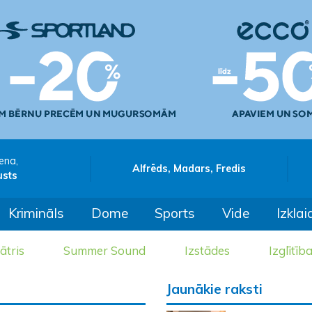
ena,
Alfrēds, Madars, Fredis
usts
Krimināls
Dome
Sports
Vide
Izklai
ātris
Summer Sound
Izstādes
Izglītīb
Jaunākie raksti