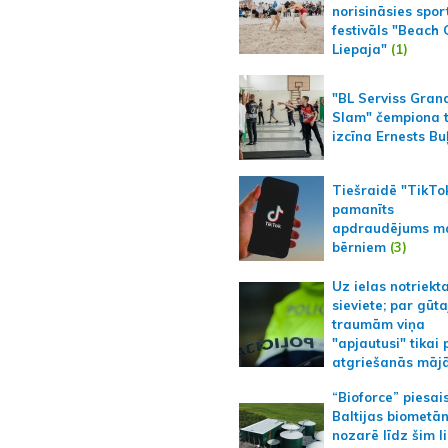
norisināsies spor
festivāls "Beach
Liepaja"
(1)
"BL Serviss Gran
Slam" čempiona t
izcīna Ernests Bu
Tiešraidē "TikTo
pamanīts
apdraudējums m
bērniem
(3)
Uz ielas notriekt
sieviete; par gūt
traumām viņa
"apjautusi" tikai 
atgriešanās māj
“Bioforce” piesai
Baltijas biometā
nozarē līdz šim l