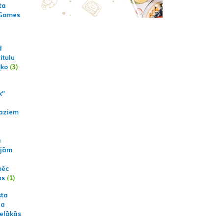
ta
 Games
d
itulu
ļko
(3)
k"
aziem
a
ajām
pēc
ās
(1)
sta
na
ielākās