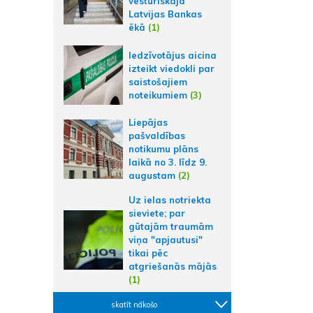
vēsturiskajā
Latvijas Bankas
ēkā
(1)
Iedzīvotājus aicina
izteikt viedokli par
saistošajiem
noteikumiem
(3)
Liepājas
pašvaldības
notikumu plāns
laikā no 3. līdz 9.
augustam
(2)
Uz ielas notriekta
sieviete; par
gūtajām traumām
viņa "apjautusi"
tikai pēc
atgriešanās mājās
(1)
skatīt nākošo