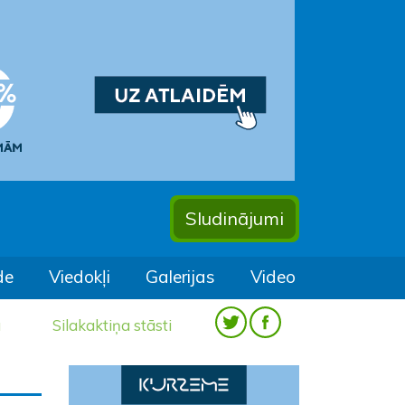
Sludinājumi
de
Viedokļi
Galerijas
Video
a
Silakaktiņa stāsti