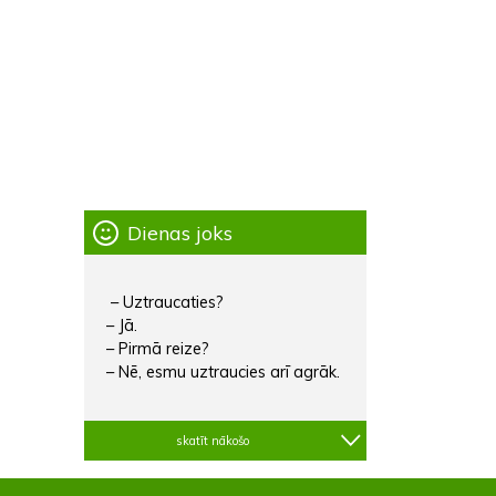
Dienas joks
– Uztraucaties?
– Jā.
– Pirmā reize?
– Nē, esmu uztraucies arī agrāk.
skatīt nākošo