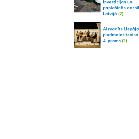
investīcijas un
paplašinās darbī
Latvijā
(2)
Aizvadīts Liepāj
pludmales tenisa
4. posms
(2)