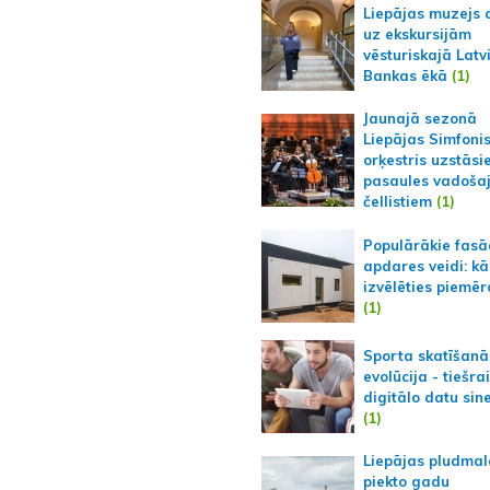
Liepājas muzejs 
uz ekskursijām
vēsturiskajā Latv
Bankas ēkā
(1)
Jaunajā sezonā
Liepājas Simfoni
orķestris uzstāsi
pasaules vadoša
čellistiem
(1)
Populārākie fas
apdares veidi: kā
izvēlēties piemēr
(1)
Sporta skatīšanā
evolūcija - tiešra
digitālo datu sin
(1)
Liepājas pludmal
piekto gadu