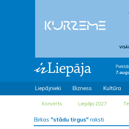
Piektdi
7.aug
Liepājnieki
Bizness
Kultūra
Koncerts
Liepāja 2027
Te
Birkas
"stādu tirgus"
raksti