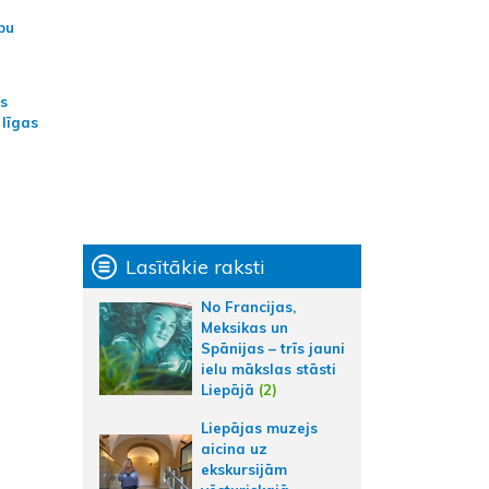
bu
as
 līgas
Lasītākie raksti
No Francijas,
Meksikas un
Spānijas – trīs jauni
ielu mākslas stāsti
Liepājā
(2)
Liepājas muzejs
aicina uz
ekskursijām