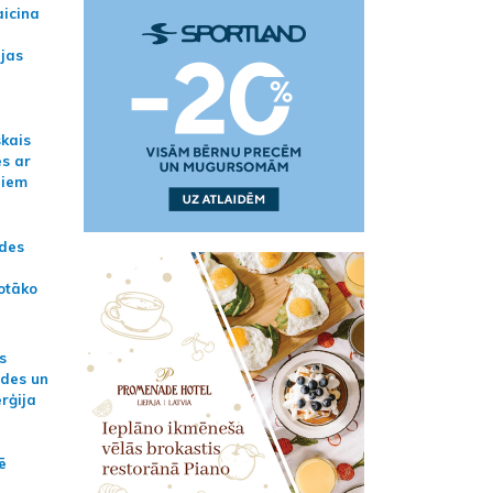
aicina
ijas
skais
es ar
jiem
ādes
otāko
s
ides un
erģija
ē