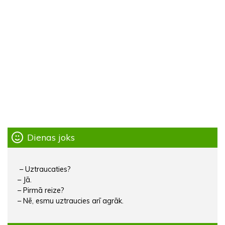
Dienas joks
– Uztraucaties?
– Jā.
– Pirmā reize?
– Nē, esmu uztraucies arī agrāk.