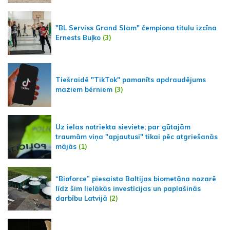
"BL Serviss Grand Slam" čempiona titulu izcīna
Ernests Buļko
(3)
Tiešraidē "TikTok" pamanīts apdraudējums
maziem bērniem
(3)
Uz ielas notriekta sieviete; par gūtajām
traumām viņa "apjautusi" tikai pēc atgriešanās
mājās
(1)
“Bioforce” piesaista Baltijas biometāna nozarē
līdz šim lielākās investīcijas un paplašinās
darbību Latvijā
(2)