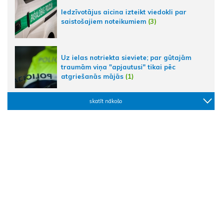
Iedzīvotājus aicina izteikt viedokli par
saistošajiem noteikumiem
(3)
Uz ielas notriekta sieviete; par gūtajām
traumām viņa "apjautusi" tikai pēc
atgriešanās mājās
(1)
skatīt nākošo