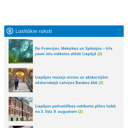
Lasītākie raksti
No Francijas, Meksikas un Spānijas – trīs
jauni ielu mākslas stāsti Liepājā
(2)
Liepājas muzejs aicina uz ekskursijām
vēsturiskajā Latvijas Bankas ēkā
(2)
Liepājas pašvaldības notikumu plāns laikā
no 3. līdz 9. augustam
(2)