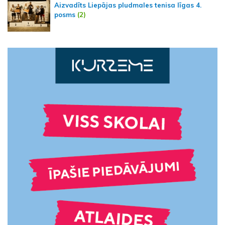
Aizvadīts Liepājas pludmales tenisa līgas 4.
posms
(2)