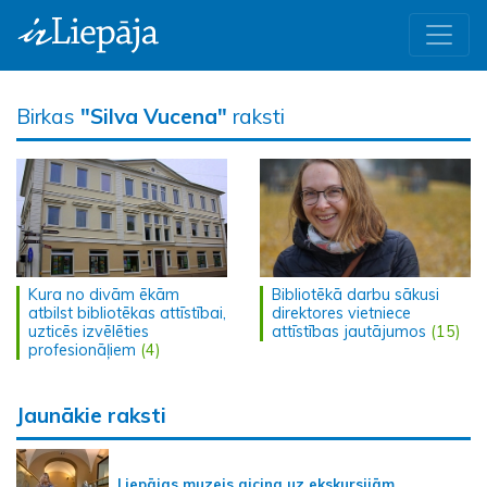
Birkas
"Silva Vucena"
raksti
Kura no divām ēkām
Bibliotēkā darbu sākusi
atbilst bibliotēkas attīstībai,
direktores vietniece
uzticēs izvēlēties
attīstības jautājumos
(15)
profesionāļiem
(4)
Jaunākie raksti
Liepājas muzejs aicina uz ekskursijām