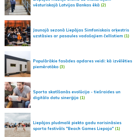
vēsturiskajā Latvijas Bankas ēkā
(2)
Jaunajā sezonā Liepājas Simfoniskais orķestris
uzstāsies ar pasaules vadošajiem čellistiem
(1)
Populārākie fasādes apdares veidi: kā izvēlēties
piemērotāko
(3)
Sporta skatīšanās evolūcija - tiešraides un
digitālo datu sinerģija
(1)
Liepājas pludmalē piekto gadu norisināsies
sporta festivāls "Beach Games Liepaja"
(1)