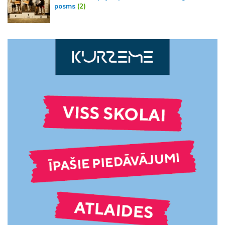
posms
(2)