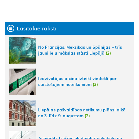
Lasītākie raksti
No Francijas, Meksikas un Spānijas – trīs
jauni ielu mākslas stāsti Liepājā
(2)
Iedzīvotājus aicina izteikt viedokli par
saistošajiem noteikumiem
(3)
Liepājas pašvaldības notikumu plāns laikā
no 3. līdz 9. augustam
(2)
Aizvadīts trešais pludmales volejbola un