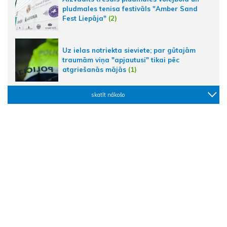
pludmales tenisa festivāls "Amber Sand
Fest Liepāja"
(2)
Uz ielas notriekta sieviete; par gūtajām
traumām viņa "apjautusi" tikai pēc
atgriešanās mājās
(1)
skatīt nākošo