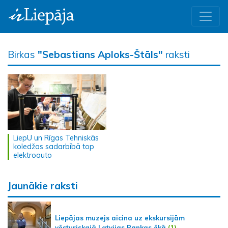
Birkas
"Sebastians Aploks-Štāls"
raksti
LiepU un Rīgas Tehniskās
koledžas sadarbībā top
elektroauto
Jaunākie raksti
Liepājas muzejs aicina uz ekskursijām
vēsturiskajā Latvijas Bankas ēkā
(1)