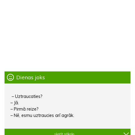
Dienas joks
– Uztraucaties?
– Jā.
– Pirmā reize?
– Nē, esmu uztraucies arī agrāk.
skatīt nākošo