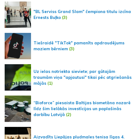
"BL Serviss Grand Slam" čempiona titulu izcīna
Ernests Buļko
(3)
Tiešraidē "TikTok" pamanīts apdraudējums
maziem bērniem
(3)
Uz ielas notriekta sieviete; par gūtajām
traumām viņa "apjautusi" tikai pēc atgriešanās
mājās
(1)
“Bioforce” piesaista Baltijas biometāna nozarē
līdz šim lielākās investīcijas un paplašinās
darbību Latvijā
(2)
Aizvadīts Liepājas pludmales tenisa līgas 4.