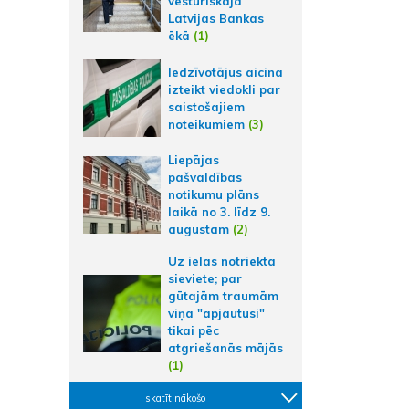
vēsturiskajā
Latvijas Bankas
ēkā
(1)
Iedzīvotājus aicina
izteikt viedokli par
saistošajiem
noteikumiem
(3)
Liepājas
pašvaldības
notikumu plāns
laikā no 3. līdz 9.
augustam
(2)
Uz ielas notriekta
sieviete; par
gūtajām traumām
viņa "apjautusi"
tikai pēc
atgriešanās mājās
(1)
skatīt nākošo