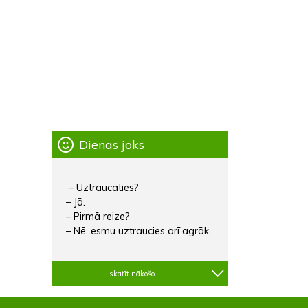
Dienas joks
– Uztraucaties?
– Jā.
– Pirmā reize?
– Nē, esmu uztraucies arī agrāk.
skatīt nākošo