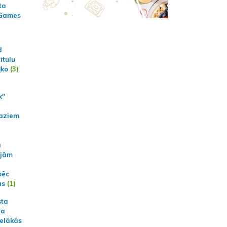
ta
 Games
d
itulu
ļko
(3)
k"
aziem
a
ajām
pēc
ās
(1)
sta
na
ielākās