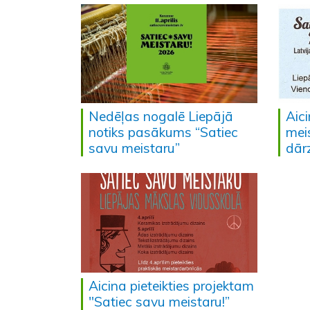
Nedēļas nogalē Liepājā
Aici
notiks pasākums “Satiec
mei
savu meistaru”
dār
Aicina pieteikties projektam
"Satiec savu meistaru!”