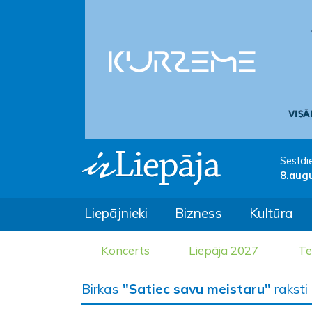
Sestdi
8.aug
Liepājnieki
Bizness
Kultūra
Koncerts
Liepāja 2027
Te
Birkas
"Satiec savu meistaru"
raksti