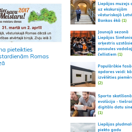
Liepājas muzejs 
uz ekskursijām
vēsturiskajā Latv
Bankas ēkā
(1)
Jaunajā sezonā
Liepājas Simfoni
orķestris uzstāsi
na pieteikties
pasaules vadoša
čellistiem
(1)
stardienām Romas
zā
Populārākie fas
apdares veidi: kā
izvēlēties piemēr
(2)
Sporta skatīšanā
evolūcija - tiešra
digitālo datu sin
(1)
Liepājas pludmal
piekto gadu