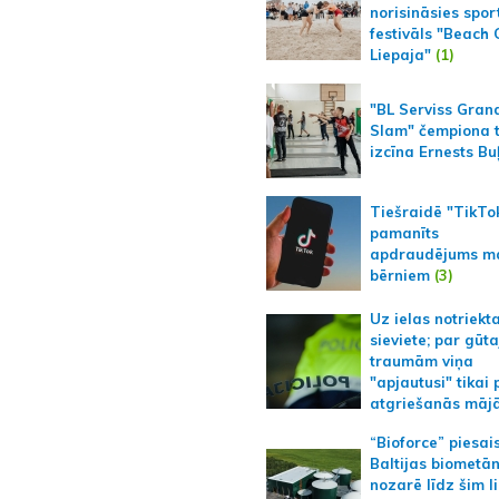
norisināsies spor
festivāls "Beach
Liepaja"
(1)
"BL Serviss Gran
Slam" čempiona t
izcīna Ernests Bu
Tiešraidē "TikTo
pamanīts
apdraudējums m
bērniem
(3)
Uz ielas notriekt
sieviete; par gūt
traumām viņa
"apjautusi" tikai 
atgriešanās māj
“Bioforce” piesai
Baltijas biometā
nozarē līdz šim l