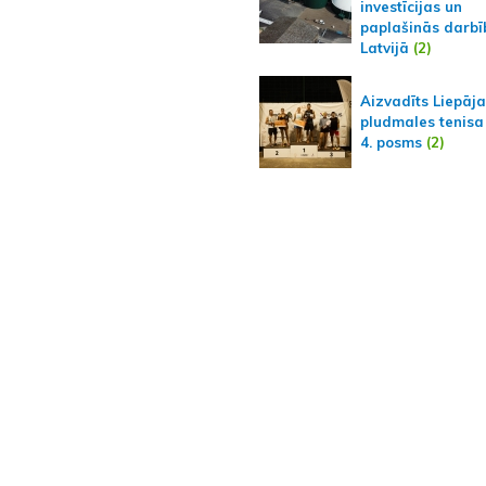
investīcijas un
paplašinās darbī
Latvijā
(2)
Aizvadīts Liepāj
pludmales tenisa
4. posms
(2)