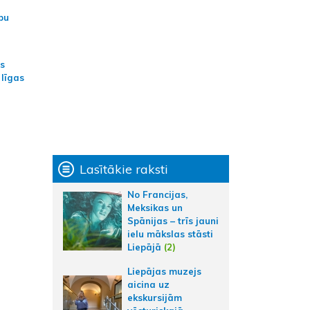
bu
as
 līgas
Lasītākie raksti
No Francijas,
Meksikas un
Spānijas – trīs jauni
ielu mākslas stāsti
Liepājā
(2)
Liepājas muzejs
aicina uz
ekskursijām