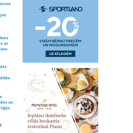
aicina
ijas
skais
es ar
jiem
ādes
otāko
s
ides un
erģija
ē