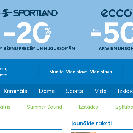
ena,
Mudīte, Vladislavs, Vladislava
usts
Krimināls
Dome
Sports
Vide
Izklai
ātris
Summer Sound
Izstādes
Izglītīb
Jaunākie raksti