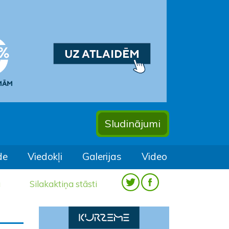
Sludinājumi
de
Viedokļi
Galerijas
Video
a
Silakaktiņa stāsti