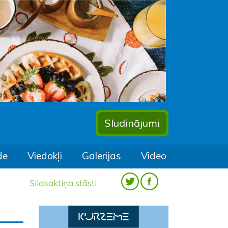
Sludinājumi
de
Viedokļi
Galerijas
Video
a
Silakaktiņa stāsti