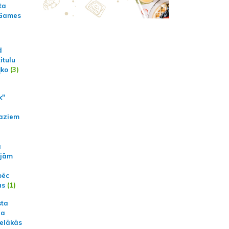
ta
 Games
d
itulu
ļko
(3)
k"
aziem
a
ajām
pēc
ās
(1)
sta
na
ielākās