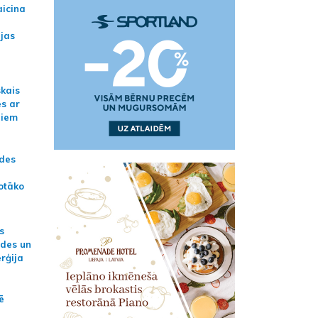
aicina
ijas
skais
es ar
jiem
ādes
otāko
s
ides un
erģija
ē