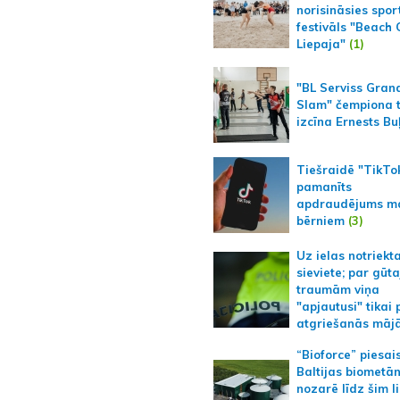
norisināsies spor
festivāls "Beach
Liepaja"
(1)
"BL Serviss Gran
Slam" čempiona t
izcīna Ernests Bu
Tiešraidē "TikTo
pamanīts
apdraudējums m
bērniem
(3)
Uz ielas notriekt
sieviete; par gūt
traumām viņa
"apjautusi" tikai 
atgriešanās māj
“Bioforce” piesai
Baltijas biometā
nozarē līdz šim l