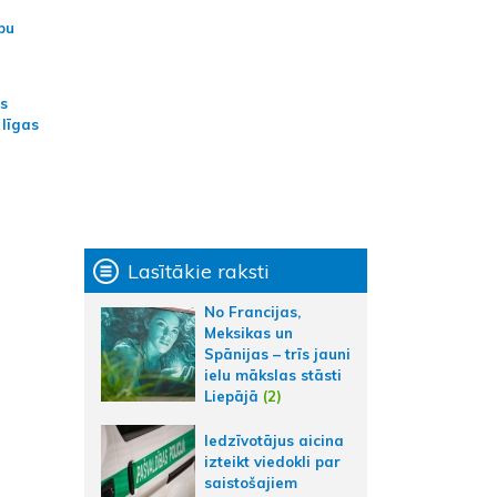
bu
as
 līgas
Lasītākie raksti
No Francijas,
Meksikas un
Spānijas – trīs jauni
ielu mākslas stāsti
Liepājā
(2)
Iedzīvotājus aicina
izteikt viedokli par
saistošajiem