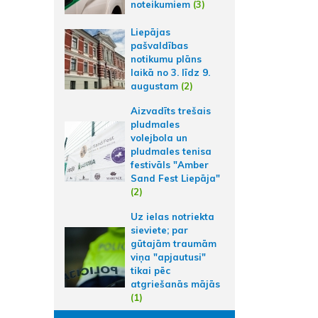
noteikumiem
(3)
Liepājas
pašvaldības
notikumu plāns
laikā no 3. līdz 9.
augustam
(2)
Aizvadīts trešais
pludmales
volejbola un
pludmales tenisa
festivāls "Amber
Sand Fest Liepāja"
(2)
Uz ielas notriekta
sieviete; par
gūtajām traumām
viņa "apjautusi"
tikai pēc
atgriešanās mājās
(1)