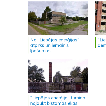
No "Liepājas enerģijas"
"Lie
atpirks un iemainīs
dem
īpašumus
"Liepājas enerģija" turpina
nojaukt bīstamās ēkas