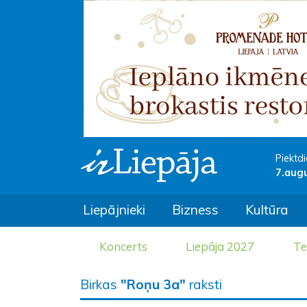
Piektdi
7.aug
Liepājnieki
Bizness
Kultūra
Koncerts
Liepāja 2027
Te
Birkas
"Roņu 3a"
raksti