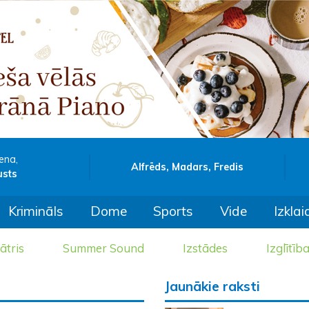
ena,
Alfrēds, Madars, Fredis
usts
Krimināls
Dome
Sports
Vide
Izklai
ātris
Summer Sound
Izstādes
Izglītīb
Jaunākie raksti