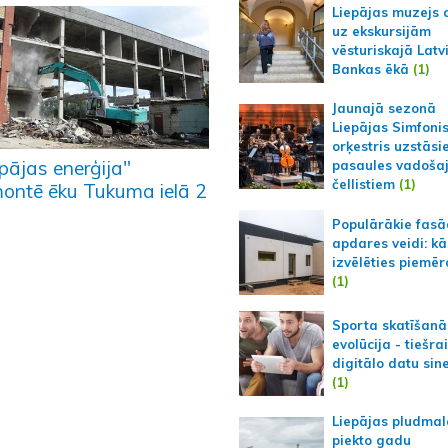
Liepājas muzejs 
uz ekskursijām
vēsturiskajā Latv
Bankas ēkā
(1)
Jaunajā sezonā
Liepājas Simfoni
orķestris uzstāsi
pājas enerģija"
pasaules vadoša
čellistiem
(1)
ontē ēku Tukuma ielā 2
Populārākie fas
apdares veidi: kā
izvēlēties piemēr
(1)
Sporta skatīšanā
evolūcija - tiešra
digitālo datu sin
(1)
Liepājas pludmal
piekto gadu