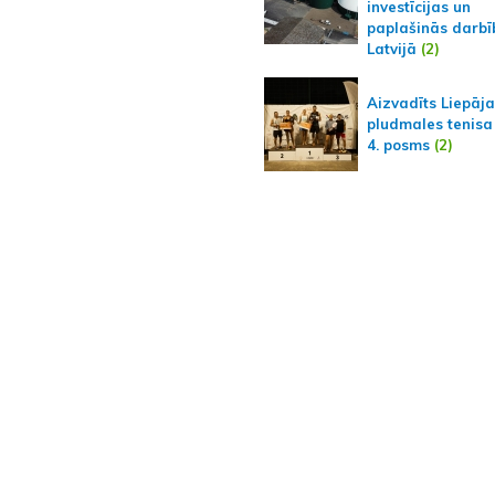
investīcijas un
paplašinās darbī
Latvijā
(2)
Aizvadīts Liepāj
pludmales tenisa
4. posms
(2)