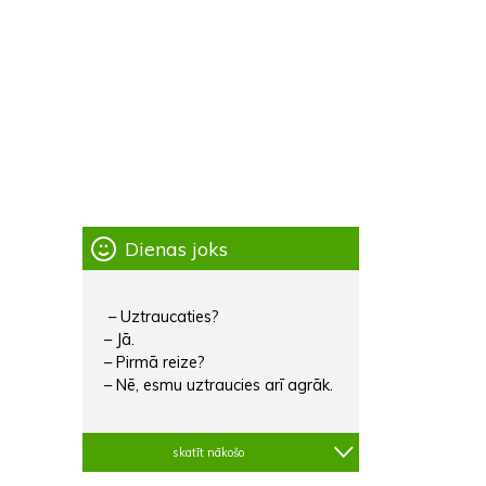
Dienas joks
– Uztraucaties?
– Jā.
– Pirmā reize?
– Nē, esmu uztraucies arī agrāk.
skatīt nākošo