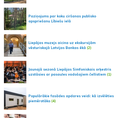
Paziņojums par koku ciršanas publisko
apspriešanu Lībiešu ielā
Liepājas muzejs aicina uz ekskursijām
vēsturiskajā Latvijas Bankas ēkā
(2)
Jaunajā sezonā Liepājas Simfoniskais orķestris
uzstāsies ar pasaules vadošajiem čellistiem
(1)
Populārākie fasādes apdares veidi: kā izvēlēties
piemērotāko
(4)