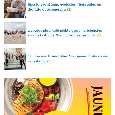
Sporta skatīšanās evolūcija - tiešraides un
digitālo datu sinerģija
(1)
Liepājas pludmalē piekto gadu norisināsies
sporta festivāls "Beach Games Liepaja"
(1)
"BL Serviss Grand Slam" čempiona titulu izcīna
Ernests Buļko
(3)