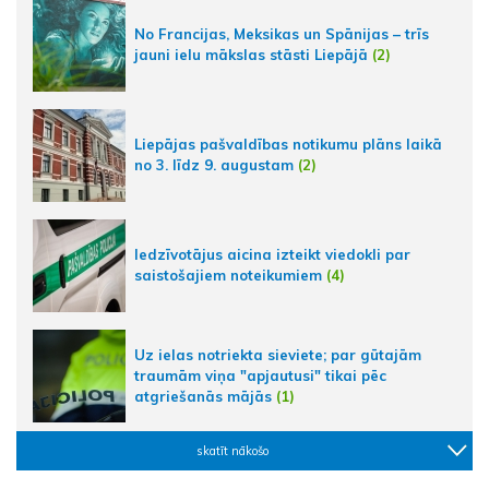
No Francijas, Meksikas un Spānijas – trīs
jauni ielu mākslas stāsti Liepājā
(2)
Liepājas pašvaldības notikumu plāns laikā
no 3. līdz 9. augustam
(2)
Iedzīvotājus aicina izteikt viedokli par
saistošajiem noteikumiem
(4)
Uz ielas notriekta sieviete; par gūtajām
traumām viņa "apjautusi" tikai pēc
atgriešanās mājās
(1)
skatīt nākošo