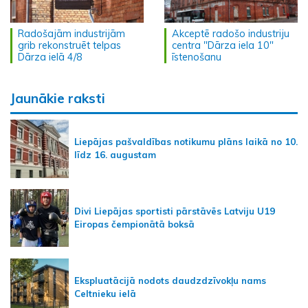
Radošajām industrijām
Akceptē radošo industriju
grib rekonstruēt telpas
centra "Dārza iela 10"
Dārza ielā 4/8
īstenošanu
Jaunākie raksti
Liepājas pašvaldības notikumu plāns laikā no 10.
līdz 16. augustam
Divi Liepājas sportisti pārstāvēs Latviju U19
Eiropas čempionātā boksā
Ekspluatācijā nodots daudzdzīvokļu nams
Celtnieku ielā