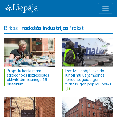
Birkas
"radošās industrijas"
raksti
Projektu konkursam
Lsm.lv: Liepājā izveido
sabiedrības līdziesaistes
Kinofilmu uzņemšanas
aktivitātēm iesniegti 19
fondu; sagaida gan
pieteikumi
tūristus, gan papildu peļņu
(1)