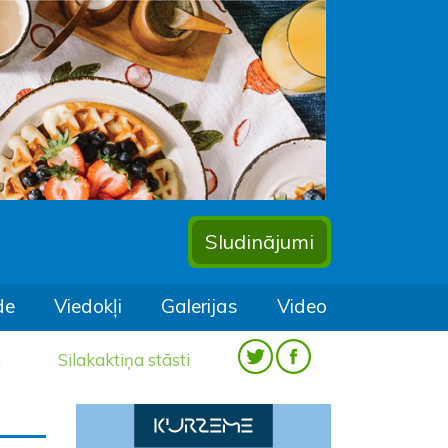
Sludinājumi
de
Viedokļi
Galerijas
Video
a
Silakaktiņa stāsti