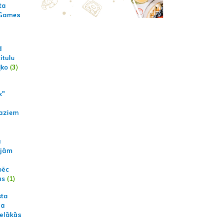
ta
 Games
d
itulu
ļko
(3)
k"
aziem
a
ajām
pēc
ās
(1)
sta
na
ielākās