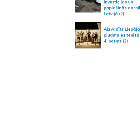
investīcijas un
paplašinās darbī
Latvijā
(2)
Aizvadīts Liepāj
pludmales tenisa
4. posms
(2)