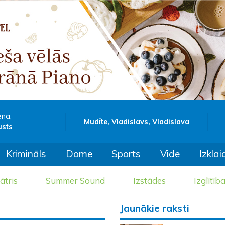
ena,
Mudīte, Vladislavs, Vladislava
usts
Krimināls
Dome
Sports
Vide
Izklai
ātris
Summer Sound
Izstādes
Izglītīb
Jaunākie raksti