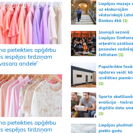
Liepājas muzejs 
uz ekskursijām
vēsturiskajā Latv
Bankas ēkā
(1)
Jaunajā sezonā
Liepājas Simfoni
orķestris uzstāsi
na pieteikties apģērbu
pasaules vadoša
čellistiem
(1)
ās iespējas tirdziņam
vasara andele”
Populārākie fas
apdares veidi: kā
izvēlēties piemēr
(1)
Sporta skatīšanā
evolūcija - tiešra
digitālo datu sin
(1)
na pieteikties apģērbu
Liepājas pludmal
ās iespējas tirdziņam
piekto gadu