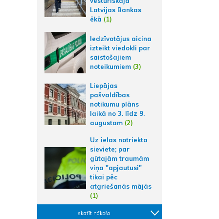
vēsturiskajā
Latvijas Bankas
ēkā
(1)
Iedzīvotājus aicina
izteikt viedokli par
saistošajiem
noteikumiem
(3)
Liepājas
pašvaldības
notikumu plāns
laikā no 3. līdz 9.
augustam
(2)
Uz ielas notriekta
sieviete; par
gūtajām traumām
viņa "apjautusi"
tikai pēc
atgriešanās mājās
(1)
skatīt nākošo