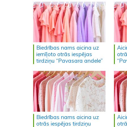
Biedrības nams aicina uz
Aici
iemīļoto otrās iespējas
otr
tirdziņu “Pavasara andele”
“Pa
Biedrības nams aicina uz
Aici
otrās iespējas tirdziņu
otr