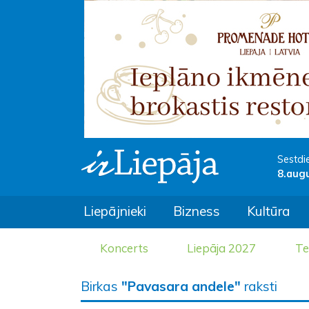
Sestdi
8.aug
Liepājnieki
Bizness
Kultūra
Koncerts
Liepāja 2027
Te
Birkas
"Pavasara andele"
raksti