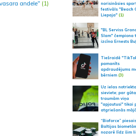
vasara andele"
(1)
norisināsies spor
festivāls "Beach
Liepaja"
(1)
"BL Serviss Gran
Slam" čempiona t
izcīna Ernests Bu
Tiešraidē "TikTo
pamanīts
apdraudējums m
bērniem
(3)
Uz ielas notriekt
sieviete; par gūt
traumām viņa
"apjautusi" tikai 
atgriešanās māj
“Bioforce” piesai
Baltijas biometā
nozarē līdz šim l