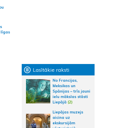
bu
as
 līgas
Lasītākie raksti
No Francijas,
Meksikas un
Spānijas – trīs jauni
ielu mākslas stāsti
Liepājā
(2)
Liepājas muzejs
aicina uz
ekskursijām