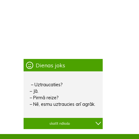
Dienas joks
– Uztraucaties?
– Jā.
– Pirmā reize?
– Nē, esmu uztraucies arī agrāk.
skatīt nākošo