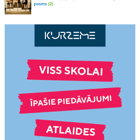
posms
(2)