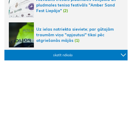
pludmales tenisa festivāls "Amber Sand
Fest Liepāja"
(2)
Uz ielas notriekta sieviete; par gūtajām
traumām viņa "apjautusi" tikai pēc
atgriešanās mājās
(1)
skatīt nākošo