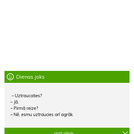
Dienas joks
– Uztraucaties?
– Jā.
– Pirmā reize?
– Nē, esmu uztraucies arī agrāk.
skatīt nākošo