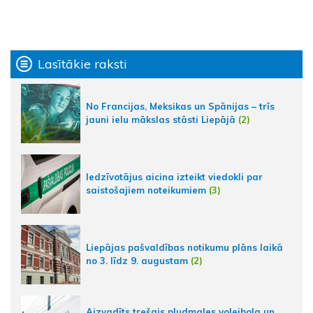
Lasītākie raksti
No Francijas, Meksikas un Spānijas – trīs
jauni ielu mākslas stāsti Liepājā
(2)
Iedzīvotājus aicina izteikt viedokli par
saistošajiem noteikumiem
(3)
Liepājas pašvaldības notikumu plāns laikā
no 3. līdz 9. augustam
(2)
Aizvadīts trešais pludmales volejbola un