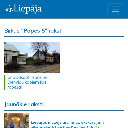
Birkas
"Papes 5"
raksti
Grib sakopt liepas no
Dienvidu kapiem līdz
robežai
Jaunākie raksti
Liepājas muzejs aicina uz ekskursijām
vēsturiskajā Latvijas Bankas ēkā
(1)