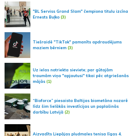
"BL Serviss Grand Slam" čempiona titulu izcīna
Ernests Buļko
(3)
Tiešraidē "TikTok" pamanīts apdraudējums
maziem bērniem
(3)
Uz ielas notriekta sieviete; par gūtajām
traumām viņa "apjautusi" tikai pēc atgriešanās
mājās
(1)
“Bioforce” piesaista Baltijas biometāna nozarē
līdz šim lielākās investīcijas un paplašinās
darbību Latvijā
(2)
Aizvadīts Liepājas pludmales tenisa līgas 4.