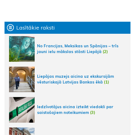
Lasītākie raksti
No Francijas, Meksikas un Spānijas – trīs
jauni ielu mākslas stāsti Liepājā
(2)
Liepājas muzejs aicina uz ekskursijām
vēsturiskajā Latvijas Bankas ēkā
(1)
Iedzīvotājus aicina izteikt viedokli par
saistošajiem noteikumiem
(3)