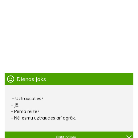
Dienas joks
– Uztraucaties?
– Jā.
– Pirmā reize?
– Nē, esmu uztraucies arī agrāk.
skatīt nākošo