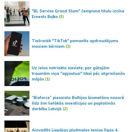
"BL Serviss Grand Slam" čempiona titulu izcīna
Ernests Buļko
(3)
Tiešraidē "TikTok" pamanīts apdraudējums
maziem bērniem
(3)
Uz ielas notriekta sieviete; par gūtajām
traumām viņa "apjautusi" tikai pēc atgriešanās
mājās
(1)
“Bioforce” piesaista Baltijas biometāna nozarē
līdz šim lielākās investīcijas un paplašinās
darbību Latvijā
(2)
Aizvadīts Liepājas pludmales tenisa līgas 4.