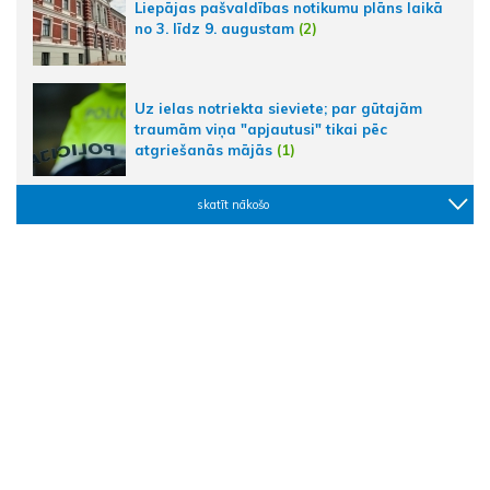
Liepājas pašvaldības notikumu plāns laikā
no 3. līdz 9. augustam
(2)
Uz ielas notriekta sieviete; par gūtajām
traumām viņa "apjautusi" tikai pēc
atgriešanās mājās
(1)
skatīt nākošo