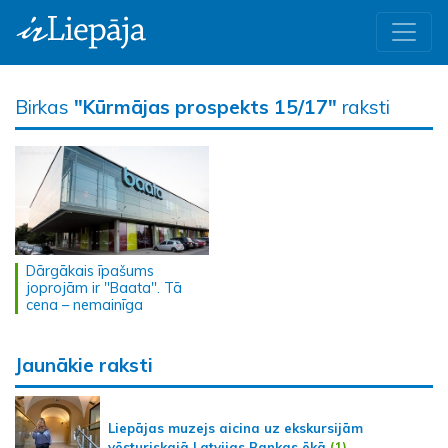
Birkas
"Kūrmājas prospekts 15/17"
raksti
Dārgākais īpašums
joprojām ir "Baata". Tā
cena – nemainīga
Jaunākie raksti
Liepājas muzejs aicina uz ekskursijām
vēsturiskajā Latvijas Bankas ēkā
(1)