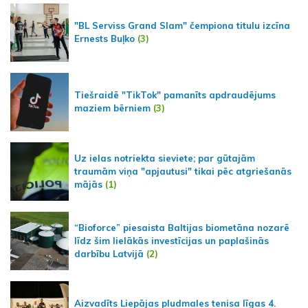
"BL Serviss Grand Slam" čempiona titulu izcīna
Ernests Buļko
(3)
Tiešraidē "TikTok" pamanīts apdraudējums
maziem bērniem
(3)
Uz ielas notriekta sieviete; par gūtajām
traumām viņa "apjautusi" tikai pēc atgriešanās
mājās
(1)
“Bioforce” piesaista Baltijas biometāna nozarē
līdz šim lielākās investīcijas un paplašinās
darbību Latvijā
(2)
Aizvadīts Liepājas pludmales tenisa līgas 4.