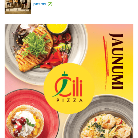
posms
(2)