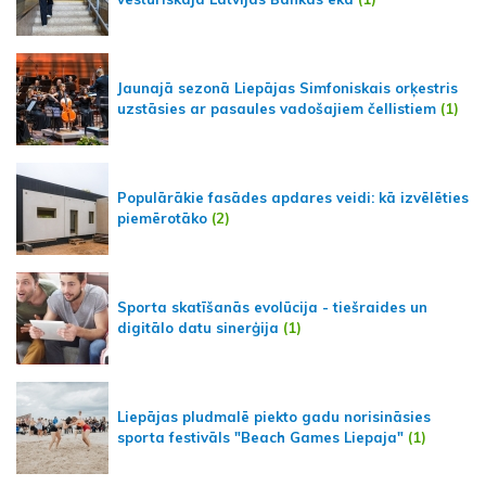
Jaunajā sezonā Liepājas Simfoniskais orķestris
uzstāsies ar pasaules vadošajiem čellistiem
(1)
Populārākie fasādes apdares veidi: kā izvēlēties
piemērotāko
(2)
Sporta skatīšanās evolūcija - tiešraides un
digitālo datu sinerģija
(1)
Liepājas pludmalē piekto gadu norisināsies
sporta festivāls "Beach Games Liepaja"
(1)