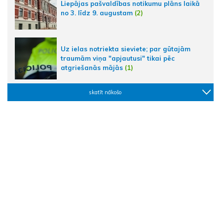
Liepājas pašvaldības notikumu plāns laikā
no 3. līdz 9. augustam
(2)
Uz ielas notriekta sieviete; par gūtajām
traumām viņa "apjautusi" tikai pēc
atgriešanās mājās
(1)
skatīt nākošo