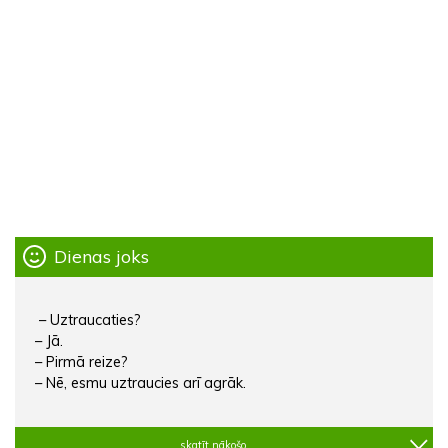
Dienas joks
– Uztraucaties?
– Jā.
– Pirmā reize?
– Nē, esmu uztraucies arī agrāk.
skatīt nākošo