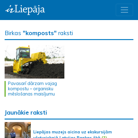
Birkas
"komposts"
raksti
Pavasarī dārzam vajag
kompostu – organisku
mēslošanas maisījumu
Jaunākie raksti
Liepājas muzejs aicina uz ekskursijām
vēsturiskajā Latvijas Bankas ēkā
(1)