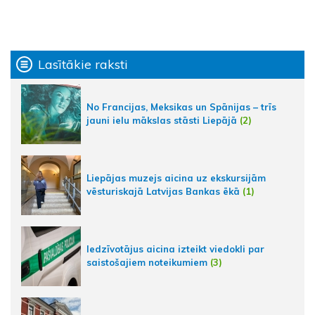
Lasītākie raksti
No Francijas, Meksikas un Spānijas – trīs
jauni ielu mākslas stāsti Liepājā
(2)
Liepājas muzejs aicina uz ekskursijām
vēsturiskajā Latvijas Bankas ēkā
(1)
Iedzīvotājus aicina izteikt viedokli par
saistošajiem noteikumiem
(3)