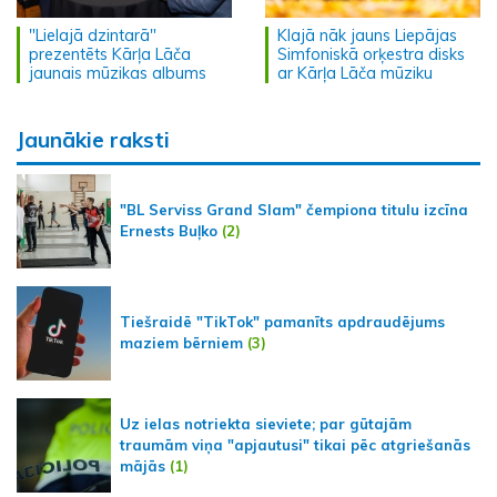
"Lielajā dzintarā"
Klajā nāk jauns Liepājas
prezentēts Kārļa Lāča
Simfoniskā orķestra disks
jaunais mūzikas albums
ar Kārļa Lāča mūziku
Jaunākie raksti
"BL Serviss Grand Slam" čempiona titulu izcīna
Ernests Buļko
(2)
Tiešraidē "TikTok" pamanīts apdraudējums
maziem bērniem
(3)
Uz ielas notriekta sieviete; par gūtajām
traumām viņa "apjautusi" tikai pēc atgriešanās
mājās
(1)