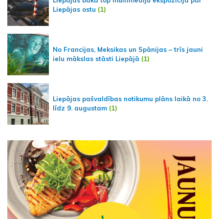
Liepājas bākā top multimediju ekspozīcija par
Liepājas ostu
(1)
No Francijas, Meksikas un Spānijas – trīs jauni
ielu mākslas stāsti Liepājā
(1)
Liepājas pašvaldības notikumu plāns laikā no 3.
līdz 9. augustam
(1)