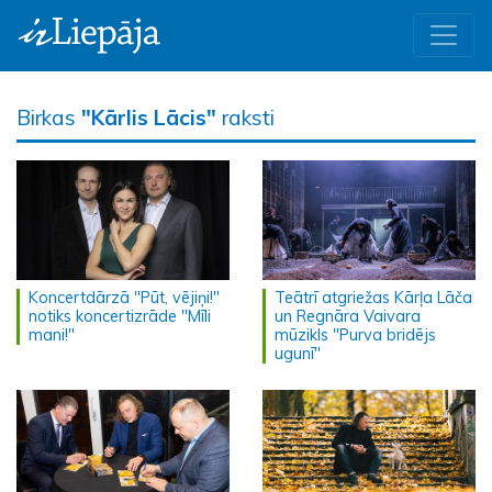
Birkas
"Kārlis Lācis"
raksti
Koncertdārzā "Pūt, vējiņi!"
Teātrī atgriežas Kārļa Lāča
notiks koncertizrāde "Mīli
un Regnāra Vaivara
mani!"
mūzikls "Purva bridējs
ugunī"