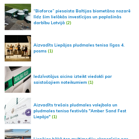
“Bioforce” piesaista Baltijas biometāna nozarē
līdz šim lielākās investīcijas un paplašinās
darbību Latvijā
(2)
Aizvadīts Liepājas pludmales tenisa līgas 4.
posms
(1)
Iedzīvotājus aicina izteikt viedokli par
saistošajiem noteikumiem
(1)
Aizvadīts trešais pludmales volejbola un
pludmales tenisa festivāls "Amber Sand Fest
Liepāja"
(1)