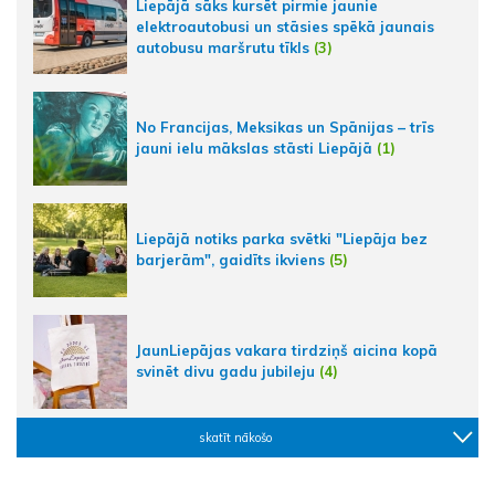
Liepājā sāks kursēt pirmie jaunie
elektroautobusi un stāsies spēkā jaunais
autobusu maršrutu tīkls
(3)
No Francijas, Meksikas un Spānijas – trīs
jauni ielu mākslas stāsti Liepājā
(1)
Liepājā notiks parka svētki "Liepāja bez
barjerām", gaidīts ikviens
(5)
JaunLiepājas vakara tirdziņš aicina kopā
svinēt divu gadu jubileju
(4)
skatīt nākošo