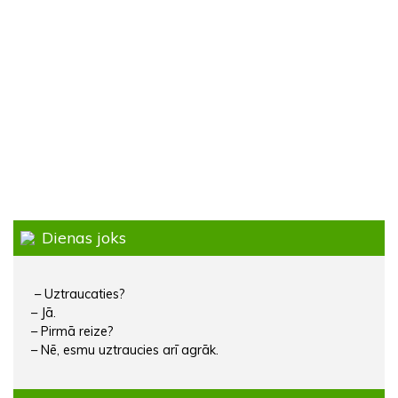
Dienas joks
– Uztraucaties?
– Jā.
– Pirmā reize?
– Nē, esmu uztraucies arī agrāk.