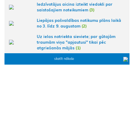
Iedzīvotājus aicina izteikt viedokli par
saistošajiem noteikumiem
(3)
Liepājas pašvaldības notikumu plāns laikā
no 3. līdz 9. augustam
(2)
Uz ielas notriekta sieviete; par gūtajām
traumām viņa "apjautusi" tikai pēc
atgriešanās mājās
(1)
skatīt nākošo