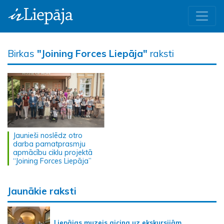
Birkas
"Joining Forces Liepāja"
raksti
Jaunieši noslēdz otro
darba pamatprasmju
apmācību ciklu projektā
“Joining Forces Liepāja”
Jaunākie raksti
Liepājas muzejs aicina uz ekskursijām