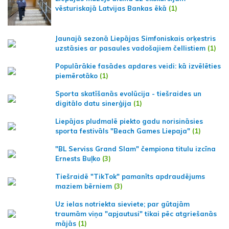
vēsturiskajā Latvijas Bankas ēkā
(1)
Jaunajā sezonā Liepājas Simfoniskais orķestris
uzstāsies ar pasaules vadošajiem čellistiem
(1)
Populārākie fasādes apdares veidi: kā izvēlēties
piemērotāko
(1)
Sporta skatīšanās evolūcija - tiešraides un
digitālo datu sinerģija
(1)
Liepājas pludmalē piekto gadu norisināsies
sporta festivāls "Beach Games Liepaja"
(1)
"BL Serviss Grand Slam" čempiona titulu izcīna
Ernests Buļko
(3)
Tiešraidē "TikTok" pamanīts apdraudējums
maziem bērniem
(3)
Uz ielas notriekta sieviete; par gūtajām
traumām viņa "apjautusi" tikai pēc atgriešanās
mājās
(1)