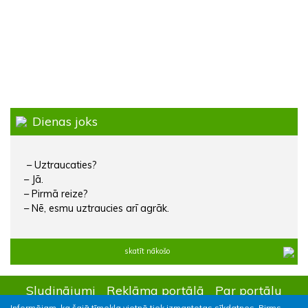
Dienas joks
– Uztraucaties?
– Jā.
– Pirmā reize?
– Nē, esmu uztraucies arī agrāk.
skatīt nākošo
Sludinājumi
Reklāma portālā
Par portālu
Informējam, ka šajā tīmekļa vietnē tiek izmantotas sīkdatnes. Pirms