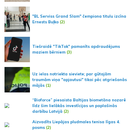
"BL Serviss Grand Slam" čempiona titulu izcīna
Ernests Buļko
(2)
Tiešraidē "TikTok" pamanīts apdraudējums
maziem bērniem
(3)
Uz ielas notriekta sieviete; par gūtajām
traumām viņa "apjautusi" tikai pēc atgriešanās
mājās
(1)
“Bioforce” piesaista Baltijas biometāna nozarē
līdz šim lielākās investīcijas un paplašinās
darbību Latvijā
(2)
Aizvadīts Liepājas pludmales tenisa līgas 4.
posms
(2)