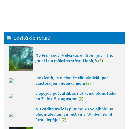
Lasītākie raksti
No Francijas, Meksikas un Spānijas – trīs
jauni ielu mākslas stāsti Liepājā
(2)
Iedzīvotājus aicina izteikt viedokli par
saistošajiem noteikumiem
(3)
Liepājas pašvaldības notikumu plāns laikā
no 3. līdz 9. augustam
(2)
Aizvadīts trešais pludmales volejbola un
pludmales tenisa festivāls "Amber Sand
Fest Liepāja"
(2)