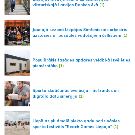
vēsturiskajā Latvijas Bankas ēkā
(1)
Jaunajā sezonā Liepājas Simfoniskais orķestris
uzstāsies ar pasaules vadošajiem čellistiem
(1)
Populārākie fasādes apdares veidi: kā izvēlēties
piemērotāko
(1)
Sporta skatīšanās evolūcija - tiešraides un
digitālo datu sinerģija
(1)
Liepājas pludmalē piekto gadu norisināsies
sporta festivāls "Beach Games Liepaja"
(1)