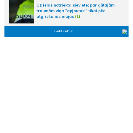
Uz ielas notriekta sieviete; par gūtajām
traumām viņa "apjautusi" tikai pēc
atgriešanās mājās
(1)
skatīt nākošo