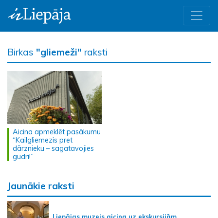
Birkas
"gliemeži"
raksti
Aicina apmeklēt pasākumu
“Kailgliemezis pret
dārznieku – sagatavojies
gudri!”
Jaunākie raksti
Liepājas muzejs aicina uz ekskursijām