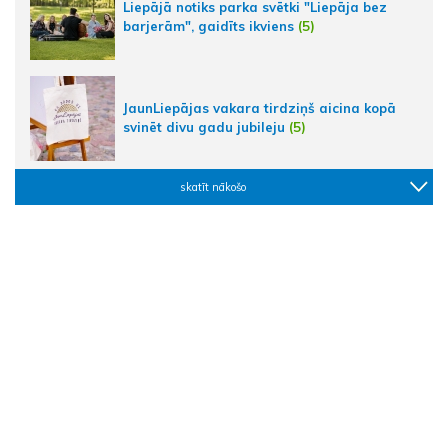
Liepājā notiks parka svētki "Liepāja bez
barjerām", gaidīts ikviens
(5)
JaunLiepājas vakara tirdziņš aicina kopā
svinēt divu gadu jubileju
(5)
skatīt nākošo