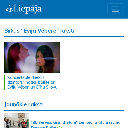
Birkas
"Evija Vēbere"
raksti
Koncertzālē "Lielais
dzintars" notiks ballīte ar
Eviju Vēberi un Elīnu Silovu
Jaunākie raksti
"BL Serviss Grand Slam" čempiona titulu izcīna
Ernests Buļko
(2)