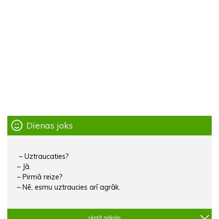
Dienas joks
– Uztraucaties?
– Jā.
– Pirmā reize?
– Nē, esmu uztraucies arī agrāk.
skatīt nākošo