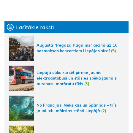
Lasītākie raksti
Augustā “Pegaza Pagalms” aicina uz 10
bezmaksas koncertiem Liepājas sirdī
(5)
Liepājā sāks kursēt pirmie jaunie
elektroautobusi un stāsies spēkā jaunais
autobusu maršrutu tīkls
(3)
No Francijas, Meksikas un Spānijas – trīs
jauni ielu mākslas stāsti Liepājā
(2)