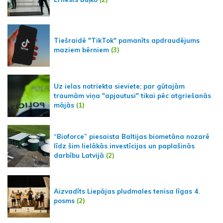
Tiešraidē "TikTok" pamanīts apdraudējums
maziem bērniem
(3)
Uz ielas notriekta sieviete; par gūtajām
traumām viņa "apjautusi" tikai pēc atgriešanās
mājās
(1)
“Bioforce” piesaista Baltijas biometāna nozarē
līdz šim lielākās investīcijas un paplašinās
darbību Latvijā
(2)
Aizvadīts Liepājas pludmales tenisa līgas 4.
posms
(2)