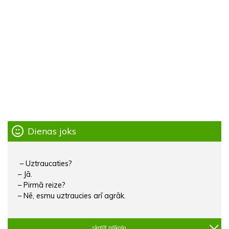
Dienas joks
– Uztraucaties?
– Jā.
– Pirmā reize?
– Nē, esmu uztraucies arī agrāk.
skatīt nākošo