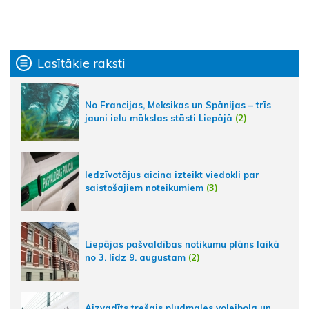
Lasītākie raksti
No Francijas, Meksikas un Spānijas – trīs
jauni ielu mākslas stāsti Liepājā
(2)
Iedzīvotājus aicina izteikt viedokli par
saistošajiem noteikumiem
(3)
Liepājas pašvaldības notikumu plāns laikā
no 3. līdz 9. augustam
(2)
Aizvadīts trešais pludmales volejbola un