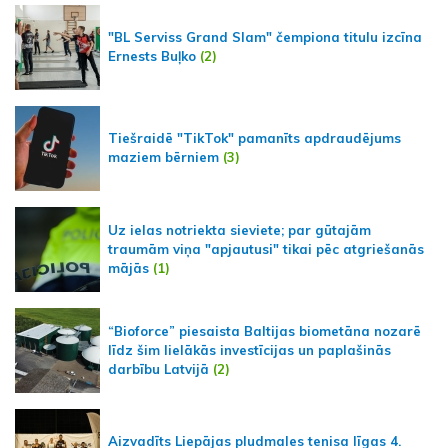
"BL Serviss Grand Slam" čempiona titulu izcīna
Ernests Buļko
(2)
Tiešraidē "TikTok" pamanīts apdraudējums
maziem bērniem
(3)
Uz ielas notriekta sieviete; par gūtajām
traumām viņa "apjautusi" tikai pēc atgriešanās
mājās
(1)
“Bioforce” piesaista Baltijas biometāna nozarē
līdz šim lielākās investīcijas un paplašinās
darbību Latvijā
(2)
Aizvadīts Liepājas pludmales tenisa līgas 4.