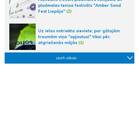
pludmales tenisa festivāls "Amber Sand
Fest Liepāja"
(2)
Uz ielas notriekta sieviete; par gūtajām
traumām viņa "apjautusi" tikai pēc
atgriešanās mājās
(1)
skatīt nākošo