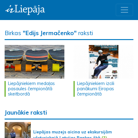
Birkas
"Edijs Jermačenko"
raksti
Liepājniekiem medaļas
Liepājniekiem izcili
pasaules čempionātā
panākumi Eiropas
skeitbordā
čempionātā
Jaunākie raksti
Liepājas muzejs aicina uz ekskursijām
vēsturiskajā Latvijas Bankas ēkā
(1)