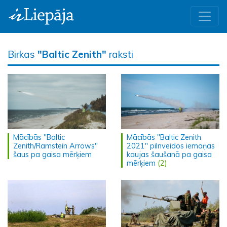
Birkas
"Baltic Zenith"
raksti
Mācībās "Baltic
Mācībās "Baltic Zenith
Zenith/Ramstein Arrows"
2021" pilnveidos iemaņas
šaus pa gaisa mērķiem
kaujas šaušanā pa gaisa
mērķiem
(2)