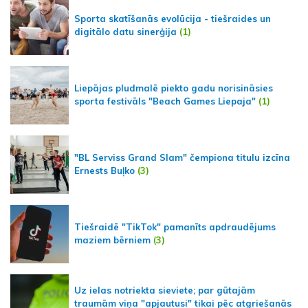
Sporta skatīšanās evolūcija - tiešraides un
digitālo datu sinerģija
(1)
Liepājas pludmalē piekto gadu norisināsies
sporta festivāls "Beach Games Liepaja"
(1)
"BL Serviss Grand Slam" čempiona titulu izcīna
Ernests Buļko
(3)
Tiešraidē "TikTok" pamanīts apdraudējums
maziem bērniem
(3)
Uz ielas notriekta sieviete; par gūtajām
traumām viņa "apjautusi" tikai pēc atgriešanās