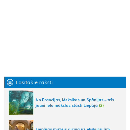
Lasītākie raksti
No Francijas, Meksikas un Spānijas – trīs
jauni ielu mākslas stāsti Liepājā
(2)
Liepājas muzejs aicina uz ekskursijām