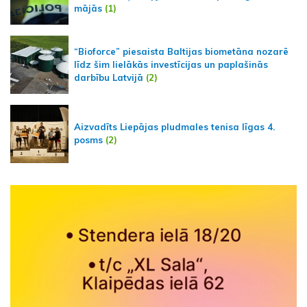
mājās
(1)
“Bioforce” piesaista Baltijas biometāna nozarē
līdz šim lielākās investīcijas un paplašinās
darbību Latvijā
(2)
Aizvadīts Liepājas pludmales tenisa līgas 4.
posms
(2)