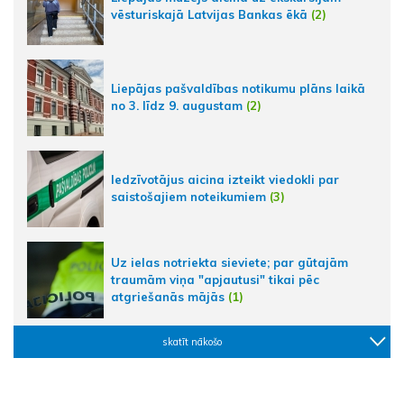
vēsturiskajā Latvijas Bankas ēkā
(2)
Liepājas pašvaldības notikumu plāns laikā
no 3. līdz 9. augustam
(2)
Iedzīvotājus aicina izteikt viedokli par
saistošajiem noteikumiem
(3)
Uz ielas notriekta sieviete; par gūtajām
traumām viņa "apjautusi" tikai pēc
atgriešanās mājās
(1)
skatīt nākošo