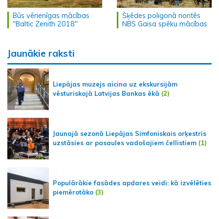
Būs vērienīgas mācības
Šķēdes poligonā noritēs
"Baltic Zenith 2018"
NBS Gaisa spēku mācības
Jaunākie raksti
Liepājas muzejs aicina uz ekskursijām
vēsturiskajā Latvijas Bankas ēkā
(2)
Jaunajā sezonā Liepājas Simfoniskais orķestris
uzstāsies ar pasaules vadošajiem čellistiem
(1)
Populārākie fasādes apdares veidi: kā izvēlēties
piemērotāko
(3)